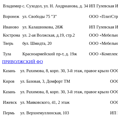
Владимир
с. Суходол, ул. Н. Андрианова, д. 34
ИП Гулевская И
Воронеж
ул. Свободы 75 "З"
ООО «ПлитСтр
Иваново
ул. Калашникова, 28Ж
ИП Гулевская И
Кострома
ул. 2-ая Волжская, д.19, стр.2
ООО «Мебельны
Тверь
бул. Шмидта, 20
ООО «Мебельн
Тула
Красноармейский пр-т, д. 19ж
ООО «Комплект
ПРИВОЛЖСКИЙ ФО
Казань
ул. Рахимова, 8, корп. 30, 3-й этаж, правое крыло
ООО
Киров
ул. Базовая, 3, Домфорт ТМ
ООО
Казань
ул. Рахимова, 8, корп. 30, 3-й этаж, правое крыло
ООО
Ижевск
ул. Маяковского, 41, 2 этаж
ООО
Пермь
ул. Верхнемуллинская, 103
ИП 