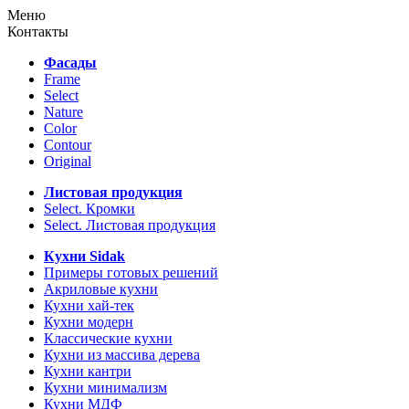
Меню
Контакты
Фасады
Frame
Select
Nature
Color
Contour
Original
Листовая продукция
Select. Кромки
Select. Листовая продукция
Кухни Sidak
Примеры готовых решений
Акриловые кухни
Кухни хай-тек
Кухни модерн
Классические кухни
Кухни из массива дерева
Кухни кантри
Кухни минимализм
Кухни МДФ