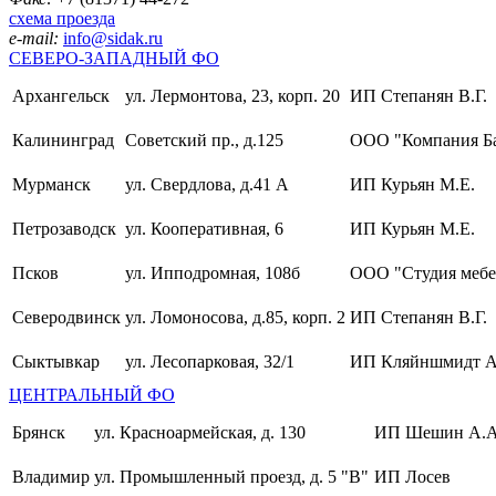
схема проезда
e-mail:
info@sidak.ru
СЕВЕРО-ЗАПАДНЫЙ ФО
Архангельск
ул. Лермонтова, 23, корп. 20
ИП Степанян В.Г.
Калининград
Советский пр., д.125
ООО "Компания Б
Мурманск
ул. Свердлова, д.41 А
ИП Курьян М.Е.
Петрозаводск
ул. Кооперативная, 6
ИП Курьян М.Е.
Псков
ул. Ипподромная, 108б
ООО "Студия мебе
Северодвинск
ул. Ломоносова, д.85, корп. 2
ИП Степанян В.Г.
Сыктывкар
ул. Лесопарковая, 32/1
ИП Кляйншмидт А
ЦЕНТРАЛЬНЫЙ ФО
Брянск
ул. Красноармейская, д. 130
ИП Шешин А.А
Владимир
ул. Промышленный проезд, д. 5 "В"
ИП Лосев