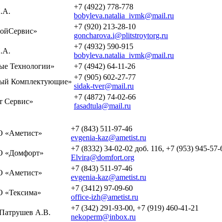
+7 (4922) 778-778
.А.
bobyleva.natalia_ivmk@mail.ru
+7 (920) 213-28-10
ойСервис»
goncharova.i@plitstroytorg.ru
+7 (4932) 590-915
.А.
bobyleva.natalia_ivmk@mail.ru
е Технологии»
+7 (4942) 64-11-26
+7 (905) 602-27-77
ый Комплектующие»
sidak-tver@mail.ru
+7 (4872) 74-02-66
 Сервис»
fasadtula@mail.ru
+7 (843) 511-97-46
 «Аметист»
evgenia-kaz@ametist.ru
+7 (8332) 34-02-02 доб. 116, +7 (953) 945-57-
 «Домфорт»
Elvira@domfort.org
+7 (843) 511-97-46
 «Аметист»
evgenia-kaz@ametist.ru
+7 (3412) 97-09-60
 «Тексима»
office-izh@ametist.ru
+7 (342) 291-93-00, +7 (919) 460-41-21
Патрушев А.В.
nekoperm@inbox.ru