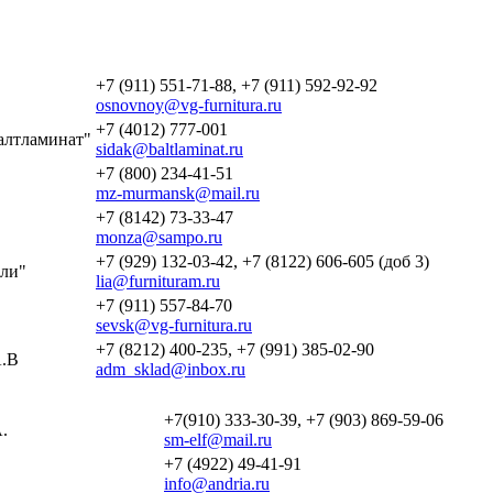
+7 (911) 551-71-88, +7 (911) 592-92-92
osnovnoy@vg-furnitura.ru
+7 (4012) 777-001
алтламинат"
sidak@baltlaminat.ru
+7 (800) 234-41-51
mz-murmansk@mail.ru
+7 (8142) 73-33-47
monza@sampo.ru
+7 (929) 132-03-42, +7 (8122) 606-605 (доб 3)
ли"
lia@furnituram.ru
+7 (911) 557-84-70
sevsk@vg-furnitura.ru
+7 (8212) 400-235, +7 (991) 385-02-90
.В
adm_sklad@inbox.ru
+7(910) 333-30-39, +7 (903) 869-59-06
.
sm-elf@mail.ru
+7 (4922) 49-41-91
info@andria.ru