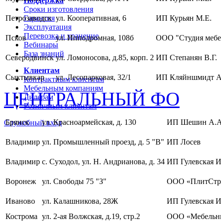
Поддержка
Сроки изготовления
Петрозаводск
Гарантия
ул. Кооперативная, 6
ИП Курьян М.Е.
Эксплуатация
Перевозка и хранение
Псков
ул. Ипподромная, 108б
ООО "Студия мебе
Вебинары
База знаний
Северодвинск
ул. Ломоносова, д.85, корп. 2
ИП Степанян В.Г.
Клиентам
Сыктывкар
ул. Лесопарковая, 32/1
ИП Кляйншмидт А
Контрактным клиентам
Мебельным компаниям
ЦЕНТРАЛЬНЫЙ ФО
Дилерам
Розничным клиентам
Брянск
ул. Красноармейская, д. 130
ИП Шешин А.А
Служебный вход
Владимир
ул. Промышленный проезд, д. 5 "В"
ИП Лосев
Владимир
с. Суходол, ул. Н. Андрианова, д. 34
ИП Гулевская И
Воронеж
ул. Свободы 75 "З"
ООО «ПлитСтр
Иваново
ул. Калашникова, 28Ж
ИП Гулевская И
Кострома
ул. 2-ая Волжская, д.19, стр.2
ООО «Мебельны