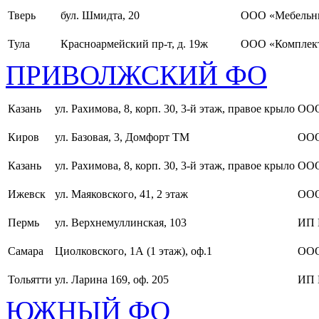
Тверь
бул. Шмидта, 20
ООО «Мебельн
Тула
Красноармейский пр-т, д. 19ж
ООО «Комплект
ПРИВОЛЖСКИЙ ФО
Казань
ул. Рахимова, 8, корп. 30, 3-й этаж, правое крыло
ООО
Киров
ул. Базовая, 3, Домфорт ТМ
ООО
Казань
ул. Рахимова, 8, корп. 30, 3-й этаж, правое крыло
ООО
Ижевск
ул. Маяковского, 41, 2 этаж
ООО
Пермь
ул. Верхнемуллинская, 103
ИП 
Самара
Циолковского, 1А (1 этаж), оф.1
ОО
Тольятти
ул. Ларина 169, оф. 205
ИП 
ЮЖНЫЙ ФО