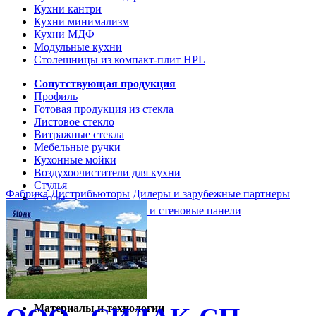
Кухни кантри
Кухни минимализм
Кухни МДФ
Модульные кухни
Столешницы из компакт-плит HPL
Сопутствующая продукция
Профиль
Готовая продукция из стекла
Листовое стекло
Витражные стекла
Мебельные ручки
Кухонные мойки
Воздухоочистители для кухни
Стулья
Фабрика
Дистрибьюторы
Дилеры и зарубежные партнеры
Столы
Кухонные столешницы и стеновые панели
Кухни и мебель
Кухни Softline Marine
Кухни Сидак-СП
Гид по декорам
Материалы и технологии