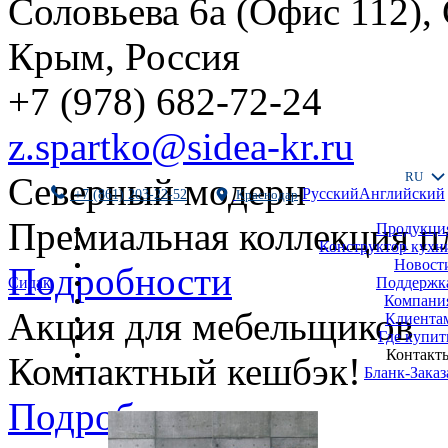
Соловьева 6а (Офис 112),
Крым, Россия
+7 (978) 682-72-24
z.spartko@sidea-kr.ru
RU
Северный модерн
Русский
Английский
+7 (861) 203-22-52
Краснодар
Премиальная коллекция п
Продукци
Конструктор кухн
Новост
Подробности
Поддержк
Сидак
Компани
Акция для мебельщиков
Клиента
Где купит
Контакт
Компактный кешбэк!
Бланк-Заказ
Подробности