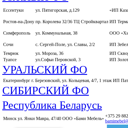
Ессентуки
ул. Пятигорская, д.129
«ИП Каза
Ростов-на-Дону
пр. Королева 32/36 ТЦ Стройквартал
ИП Терма
Симферополь
ул. Коммунальная, 38
ООО «Хи
Сочи
с. Сергей-Поле, ул. Славы, 2/2
ИП Зебел
Темрюк
ул. Мороза, 36
ИП Скво
Туапсе
ул.Софьи Перовской, 3
ИП Золот
УРАЛЬСКИЙ ФО
Екатеринбург
г. Березовский, ул. Кольцевая, 4/7, 1 этаж
ИП Пат
СИБИРСКИЙ ФО
Республика Беларусь
+375 29 882
Минск
ул. Янки Мавра, 47/40
ООО «Бами Мебель»
bamimebel@