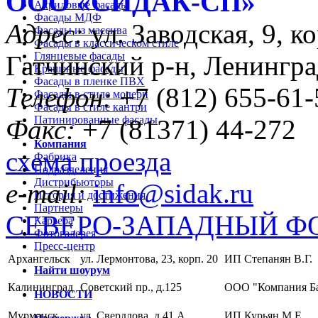
ООО «CИДАК-СП»
Акриловые фасады
Фасады МДФ
Адрес:
ул. Заводская, 9, ко
Фасады из массива
Фасады в классическом стиле
Глянцевые фасады
Гатчинский р-н, Ленингра
Крашеные фасады
Фасады в пленке ПВХ
Телефон:
+7 (812) 655-61-
Фасады в стиле модерн
Фасады в стиле кантри
Патинированные фасады
Факс:
+7 (81371) 44-272
Компания
схема проезда
Фабрика
Подразделения
Дистрибьюторы
e-mail:
info@sidak.ru
История и достижения
Партнеры
СЕВЕРО-ЗАПАДНЫЙ Ф
Карьера
Фотогалерея
Пресс-центр
Архангельск
ул. Лермонтова, 23, корп. 20
ИП Степанян В.Г.
Найти шоурум
Калининград
Советский пр., д.125
ООО "Компания Б
НОВОСТИ
Мурманск
ул. Свердлова, д.41 А
ИП Курьян М.Е.