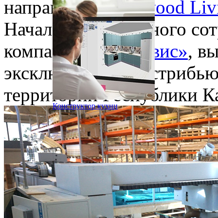
направления
Midwood Liv
Начало долгосрочного сот
компанией
«СидЭвис»
, в
эксклюзивного дистрибь
территории Республики Ка
Конструктор кухни