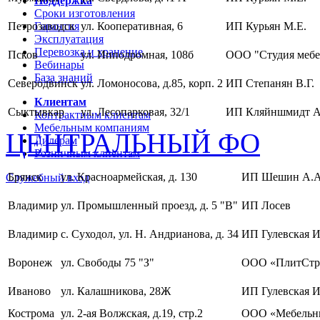
Поддержка
Сроки изготовления
Петрозаводск
Гарантия
ул. Кооперативная, 6
ИП Курьян М.Е.
Эксплуатация
Перевозка и хранение
Псков
ул. Ипподромная, 108б
ООО "Студия мебе
Вебинары
База знаний
Северодвинск
ул. Ломоносова, д.85, корп. 2
ИП Степанян В.Г.
Клиентам
Сыктывкар
ул. Лесопарковая, 32/1
ИП Кляйншмидт А
Контрактным клиентам
Мебельным компаниям
ЦЕНТРАЛЬНЫЙ ФО
Дилерам
Розничным клиентам
Брянск
ул. Красноармейская, д. 130
ИП Шешин А.А
Служебный вход
Владимир
ул. Промышленный проезд, д. 5 "В"
ИП Лосев
Владимир
с. Суходол, ул. Н. Андрианова, д. 34
ИП Гулевская И
Воронеж
ул. Свободы 75 "З"
ООО «ПлитСтр
Иваново
ул. Калашникова, 28Ж
ИП Гулевская И
Кострома
ул. 2-ая Волжская, д.19, стр.2
ООО «Мебельны