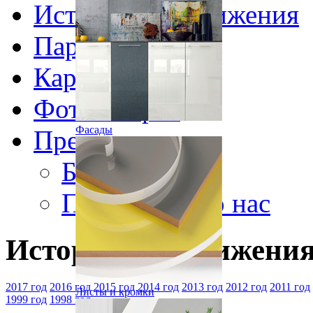
История и достижения
Партнеры
Карьера
Фотогалерея
Фасады
Пресс-центр
Блог
Публикации о нас
История и достижени
2017 год
2016 год
2015 год
2014 год
2013 год
2012 год
2011 год
Листы и кромки
1999 год
1998 год