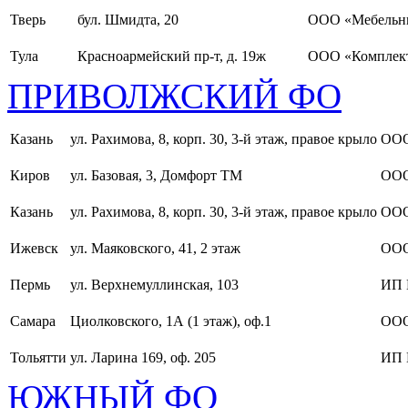
Тверь
бул. Шмидта, 20
ООО «Мебельн
Тула
Красноармейский пр-т, д. 19ж
ООО «Комплект
ПРИВОЛЖСКИЙ ФО
Казань
ул. Рахимова, 8, корп. 30, 3-й этаж, правое крыло
ООО
Киров
ул. Базовая, 3, Домфорт ТМ
ООО
Казань
ул. Рахимова, 8, корп. 30, 3-й этаж, правое крыло
ООО
Ижевск
ул. Маяковского, 41, 2 этаж
ООО
Пермь
ул. Верхнемуллинская, 103
ИП 
Самара
Циолковского, 1А (1 этаж), оф.1
ОО
Тольятти
ул. Ларина 169, оф. 205
ИП 
ЮЖНЫЙ ФО