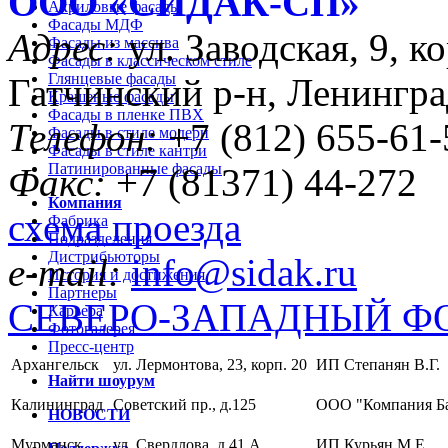
ООО «CИДАК-СП»
Акриловые фасады
Фасады МДФ
Адрес:
ул. Заводская, 9, ко
Фасады из массива
Фасады в классическом стиле
Глянцевые фасады
Гатчинский р-н, Ленингра
Крашеные фасады
Фасады в пленке ПВХ
Телефон:
+7 (812) 655-61-
Фасады в стиле модерн
Фасады в стиле кантри
Патинированные фасады
Факс:
+7 (81371) 44-272
Компания
схема проезда
Фабрика
Подразделения
Дистрибьюторы
e-mail:
info@sidak.ru
История и достижения
Партнеры
СЕВЕРО-ЗАПАДНЫЙ Ф
Карьера
Фотогалерея
Пресс-центр
Архангельск
ул. Лермонтова, 23, корп. 20
ИП Степанян В.Г.
Найти шоурум
Калининград
Советский пр., д.125
ООО "Компания Б
НОВОСТИ
Мурманск
ул. Свердлова, д.41 А
ИП Курьян М.Е.