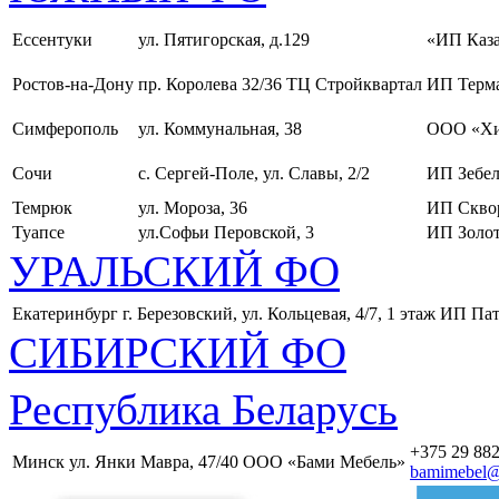
Ессентуки
ул. Пятигорская, д.129
«ИП Каза
Ростов-на-Дону
пр. Королева 32/36 ТЦ Стройквартал
ИП Терма
Симферополь
ул. Коммунальная, 38
ООО «Хи
Сочи
с. Сергей-Поле, ул. Славы, 2/2
ИП Зебел
Темрюк
ул. Мороза, 36
ИП Скво
Туапсе
ул.Софьи Перовской, 3
ИП Золот
УРАЛЬСКИЙ ФО
Екатеринбург
г. Березовский, ул. Кольцевая, 4/7, 1 этаж
ИП Пат
СИБИРСКИЙ ФО
Республика Беларусь
+375 29 882
Минск
ул. Янки Мавра, 47/40
ООО «Бами Мебель»
bamimebel@