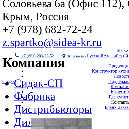
Соловьева 6а (Офис 112),
Крым, Россия
+7 (978) 682-72-24
z.spartko@sidea-kr.ru
RU
Русский
Английский
+7 (861) 203-22-52
Краснодар
Компания
Продукци
Конструктор кухн
Новост
Сидак-СП
Поддержк
Сидак
Компани
Клиента
Фабрика
Где купит
Контакт
Дистрибьюторы
Бланк-Заказ
Дилеры