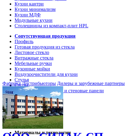
Кухни кантри
Кухни минимализм
Кухни МДФ
Модульные кухни
Столешницы из компакт-плит HPL
Сопутствующая продукция
Профиль
Готовая продукция из стекла
Листовое стекло
Витражные стекла
Мебельные ручки
Кухонные мойки
Воздухоочистители для кухни
Стулья
Фабрика
Дистрибьюторы
Дилеры и зарубежные партнеры
Столы
Кухонные столешницы и стеновые панели
Кухни и мебель
Кухни Softline Marine
Кухни Сидак-СП
Гид по декорам
Материалы и технологии