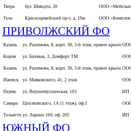
Тверь
бул. Шмидта, 20
ООО «Мебельн
Тула
Красноармейский пр-т, д. 19ж
ООО «Комплект
ПРИВОЛЖСКИЙ ФО
Казань
ул. Рахимова, 8, корп. 30, 3-й этаж, правое крыло
ООО
Киров
ул. Базовая, 3, Домфорт ТМ
ООО
Казань
ул. Рахимова, 8, корп. 30, 3-й этаж, правое крыло
ООО
Ижевск
ул. Маяковского, 41, 2 этаж
ООО
Пермь
ул. Верхнемуллинская, 103
ИП 
Самара
Циолковского, 1А (1 этаж), оф.1
ОО
Тольятти
ул. Ларина 169, оф. 205
ИП 
ЮЖНЫЙ ФО