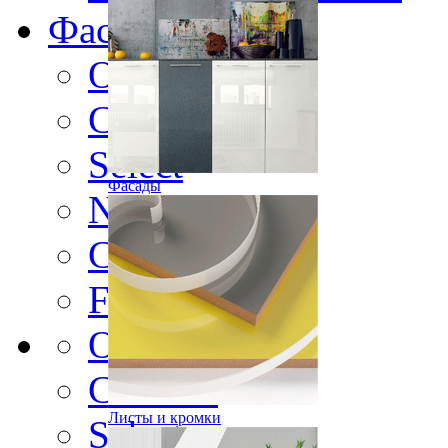
Фасады
Original
Contour
Select
Фасады
Nature
Color
Frame
Original
Contour
Листы и кромки
Select