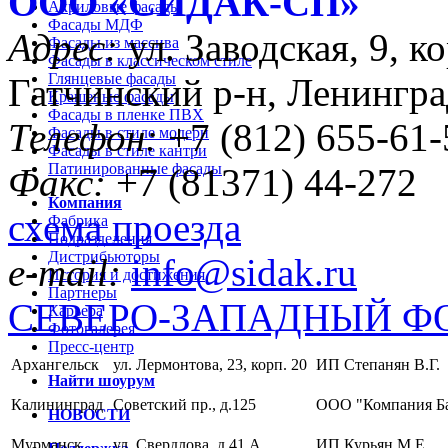
ООО «CИДАК-СП»
Акриловые фасады
Фасады МДФ
Адрес:
ул. Заводская, 9, ко
Фасады из массива
Фасады в классическом стиле
Глянцевые фасады
Гатчинский р-н, Ленингра
Крашеные фасады
Фасады в пленке ПВХ
Телефон:
+7 (812) 655-61-
Фасады в стиле модерн
Фасады в стиле кантри
Патинированные фасады
Факс:
+7 (81371) 44-272
Компания
схема проезда
Фабрика
Подразделения
Дистрибьюторы
e-mail:
info@sidak.ru
История и достижения
Партнеры
СЕВЕРО-ЗАПАДНЫЙ Ф
Карьера
Фотогалерея
Пресс-центр
Архангельск
ул. Лермонтова, 23, корп. 20
ИП Степанян В.Г.
Найти шоурум
Калининград
Советский пр., д.125
ООО "Компания Б
НОВОСТИ
Мурманск
ул. Свердлова, д.41 А
ИП Курьян М.Е.