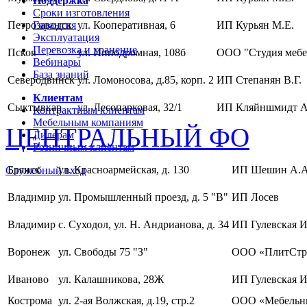
Поддержка
Сроки изготовления
Петрозаводск
Гарантия
ул. Кооперативная, 6
ИП Курьян М.Е.
Эксплуатация
Перевозка и хранение
Псков
ул. Ипподромная, 108б
ООО "Студия мебе
Вебинары
База знаний
Северодвинск
ул. Ломоносова, д.85, корп. 2
ИП Степанян В.Г.
Клиентам
Сыктывкар
ул. Лесопарковая, 32/1
ИП Кляйншмидт А
Контрактным клиентам
Мебельным компаниям
ЦЕНТРАЛЬНЫЙ ФО
Дилерам
Розничным клиентам
Брянск
ул. Красноармейская, д. 130
ИП Шешин А.А
Служебный вход
Владимир
ул. Промышленный проезд, д. 5 "В"
ИП Лосев
Владимир
с. Суходол, ул. Н. Андрианова, д. 34
ИП Гулевская И
Воронеж
ул. Свободы 75 "З"
ООО «ПлитСтр
Иваново
ул. Калашникова, 28Ж
ИП Гулевская И
Кострома
ул. 2-ая Волжская, д.19, стр.2
ООО «Мебельны