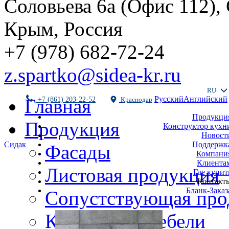
Соловьева 6а (Офис 112),
Крым, Россия
+7 (978) 682-72-24
z.spartko@sidea-kr.ru
RU
Русский
Английский
Главная
+7 (861) 203-22-52
Краснодар
Продукци
Продукция
Конструктор кухн
Новост
Поддержк
Сидак
Фасады
Компани
Клиента
Листовая продукция
Где купит
Контакт
Бланк-Заказ
Сопустствующая про
Комплекты мебели