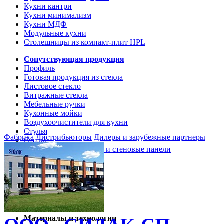
Кухни кантри
Кухни минимализм
Кухни МДФ
Модульные кухни
Столешницы из компакт-плит HPL
Сопутствующая продукция
Профиль
Готовая продукция из стекла
Листовое стекло
Витражные стекла
Мебельные ручки
Кухонные мойки
Воздухоочистители для кухни
Стулья
Фабрика
Дистрибьюторы
Дилеры и зарубежные партнеры
Столы
Кухонные столешницы и стеновые панели
Кухни и мебель
Кухни Softline Marine
Кухни Сидак-СП
Гид по декорам
Материалы и технологии