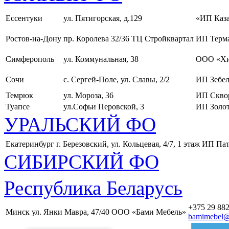
Ессентуки
ул. Пятигорская, д.129
«ИП Каза
Ростов-на-Дону
пр. Королева 32/36 ТЦ Стройквартал
ИП Терма
Симферополь
ул. Коммунальная, 38
ООО «Хи
Сочи
с. Сергей-Поле, ул. Славы, 2/2
ИП Зебел
Темрюк
ул. Мороза, 36
ИП Скво
Туапсе
ул.Софьи Перовской, 3
ИП Золот
УРАЛЬСКИЙ ФО
Екатеринбург
г. Березовский, ул. Кольцевая, 4/7, 1 этаж
ИП Пат
СИБИРСКИЙ ФО
Республика Беларусь
+375 29 882
Минск
ул. Янки Мавра, 47/40
ООО «Бами Мебель»
bamimebel@