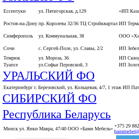
Ессентуки
ул. Пятигорская, д.129
«ИП Каза
Ростов-на-Дону
пр. Королева 32/36 ТЦ Стройквартал
ИП Терма
Симферополь
ул. Коммунальная, 38
ООО «Хи
Сочи
с. Сергей-Поле, ул. Славы, 2/2
ИП Зебел
Темрюк
ул. Мороза, 36
ИП Скво
Туапсе
ул.Софьи Перовской, 3
ИП Золот
УРАЛЬСКИЙ ФО
Екатеринбург
г. Березовский, ул. Кольцевая, 4/7, 1 этаж
ИП Пат
СИБИРСКИЙ ФО
Республика Беларусь
+375 29 882
Минск
ул. Янки Мавра, 47/40
ООО «Бами Мебель»
bamimebel@