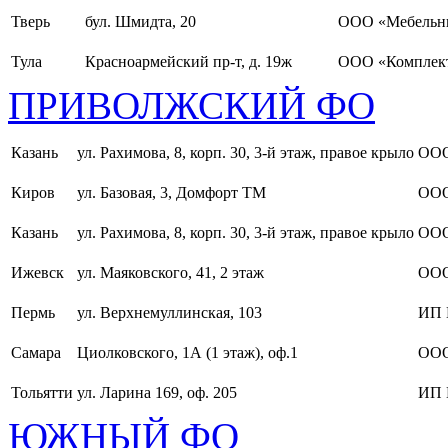
Тверь
бул. Шмидта, 20
ООО «Мебельн
Тула
Красноармейский пр-т, д. 19ж
ООО «Комплект
ПРИВОЛЖСКИЙ ФО
Казань
ул. Рахимова, 8, корп. 30, 3-й этаж, правое крыло
ООО
Киров
ул. Базовая, 3, Домфорт ТМ
ООО
Казань
ул. Рахимова, 8, корп. 30, 3-й этаж, правое крыло
ООО
Ижевск
ул. Маяковского, 41, 2 этаж
ООО
Пермь
ул. Верхнемуллинская, 103
ИП 
Самара
Циолковского, 1А (1 этаж), оф.1
ОО
Тольятти
ул. Ларина 169, оф. 205
ИП 
ЮЖНЫЙ ФО