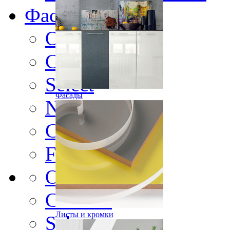
Фасады
Original
Contour
Select
Фасады
Nature
Color
Frame
Original
Contour
Листы и кромки
Select