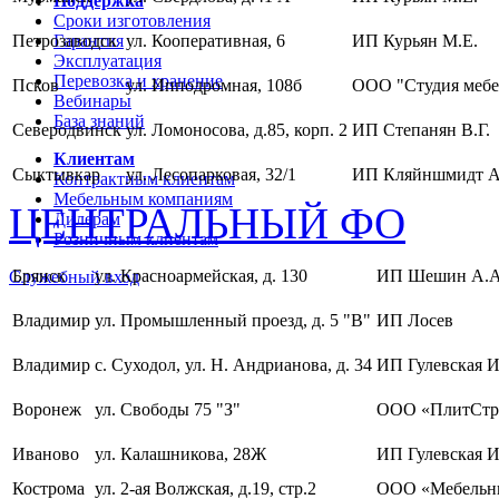
Поддержка
Сроки изготовления
Петрозаводск
Гарантия
ул. Кооперативная, 6
ИП Курьян М.Е.
Эксплуатация
Перевозка и хранение
Псков
ул. Ипподромная, 108б
ООО "Студия мебе
Вебинары
База знаний
Северодвинск
ул. Ломоносова, д.85, корп. 2
ИП Степанян В.Г.
Клиентам
Сыктывкар
ул. Лесопарковая, 32/1
ИП Кляйншмидт А
Контрактным клиентам
Мебельным компаниям
ЦЕНТРАЛЬНЫЙ ФО
Дилерам
Розничным клиентам
Брянск
ул. Красноармейская, д. 130
ИП Шешин А.А
Служебный вход
Владимир
ул. Промышленный проезд, д. 5 "В"
ИП Лосев
Владимир
с. Суходол, ул. Н. Андрианова, д. 34
ИП Гулевская И
Воронеж
ул. Свободы 75 "З"
ООО «ПлитСтр
Иваново
ул. Калашникова, 28Ж
ИП Гулевская И
Кострома
ул. 2-ая Волжская, д.19, стр.2
ООО «Мебельны