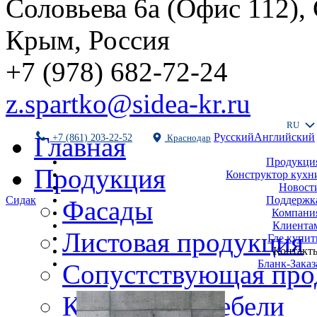
Соловьева 6а (Офис 112),
Крым, Россия
+7 (978) 682-72-24
z.spartko@sidea-kr.ru
RU
Русский
Английский
Главная
+7 (861) 203-22-52
Краснодар
Продукци
Продукция
Конструктор кухн
Новост
Поддержк
Сидак
Фасады
Компани
Клиента
Листовая продукция
Где купит
Контакт
Бланк-Заказ
Сопустствующая про
Комплекты мебели