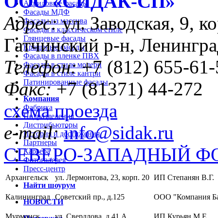
ООО «CИДАК-СП»
Акриловые фасады
Фасады МДФ
Адрес:
ул. Заводская, 9, ко
Фасады из массива
Фасады в классическом стиле
Глянцевые фасады
Гатчинский р-н, Ленингра
Крашеные фасады
Фасады в пленке ПВХ
Телефон:
+7 (812) 655-61-
Фасады в стиле модерн
Фасады в стиле кантри
Патинированные фасады
Факс:
+7 (81371) 44-272
Компания
схема проезда
Фабрика
Подразделения
Дистрибьюторы
e-mail:
info@sidak.ru
История и достижения
Партнеры
СЕВЕРО-ЗАПАДНЫЙ Ф
Карьера
Фотогалерея
Пресс-центр
Архангельск
ул. Лермонтова, 23, корп. 20
ИП Степанян В.Г.
Найти шоурум
Калининград
Советский пр., д.125
ООО "Компания Б
НОВОСТИ
Мурманск
ул. Свердлова, д.41 А
ИП Курьян М.Е.