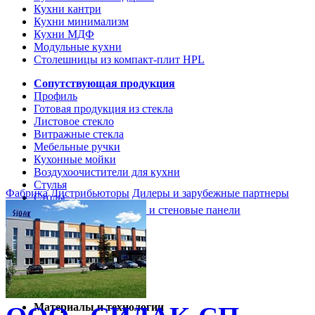
Кухни кантри
Кухни минимализм
Кухни МДФ
Модульные кухни
Столешницы из компакт-плит HPL
Сопутствующая продукция
Профиль
Готовая продукция из стекла
Листовое стекло
Витражные стекла
Мебельные ручки
Кухонные мойки
Воздухоочистители для кухни
Стулья
Фабрика
Дистрибьюторы
Дилеры и зарубежные партнеры
Столы
Кухонные столешницы и стеновые панели
Кухни и мебель
Кухни Softline Marine
Кухни Сидак-СП
Гид по декорам
Материалы и технологии