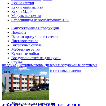
Кухни кантри
Кухни минимализм
Кухни МДФ
Модульные кухни
Столешницы из компакт-плит HPL
Сопутствующая продукция
Профиль
Готовая продукция из стекла
Листовое стекло
Витражные стекла
Мебельные ручки
Кухонные мойки
Воздухоочистители для кухни
Стулья
Фабрика
Дистрибьюторы
Дилеры и зарубежные партнеры
Столы
Кухонные столешницы и стеновые панели
Кухни и мебель
Кухни Softline Marine
Кухни Сидак-СП
Гид по декорам
Материалы и технологии