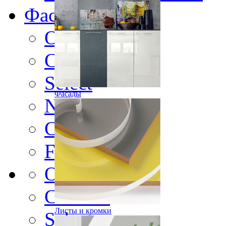
Фасады
Original
Contour
Select
Фасады
Nature
Color
Frame
Original
Contour
Листы и кромки
Select