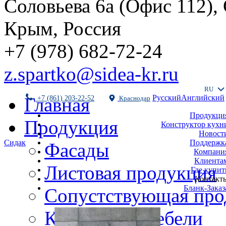
Соловьева 6а (Офис 112),
Крым, Россия
+7 (978) 682-72-24
z.spartko@sidea-kr.ru
RU
Русский
Английский
Главная
+7 (861) 203-22-52
Краснодар
Продукци
Продукция
Конструктор кухн
Новост
Поддержк
Сидак
Фасады
Компани
Клиента
Листовая продукция
Где купит
Контакт
Бланк-Заказ
Сопустствующая про
Комплекты мебели