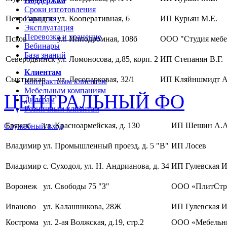
Поддержка
Сроки изготовления
Петрозаводск
Гарантия
ул. Кооперативная, 6
ИП Курьян М.Е.
Эксплуатация
Перевозка и хранение
Псков
ул. Ипподромная, 108б
ООО "Студия мебе
Вебинары
База знаний
Северодвинск
ул. Ломоносова, д.85, корп. 2
ИП Степанян В.Г.
Клиентам
Сыктывкар
ул. Лесопарковая, 32/1
ИП Кляйншмидт А
Контрактным клиентам
Мебельным компаниям
ЦЕНТРАЛЬНЫЙ ФО
Дилерам
Розничным клиентам
Брянск
ул. Красноармейская, д. 130
ИП Шешин А.А
Служебный вход
Владимир
ул. Промышленный проезд, д. 5 "В"
ИП Лосев
Владимир
с. Суходол, ул. Н. Андрианова, д. 34
ИП Гулевская И
Воронеж
ул. Свободы 75 "З"
ООО «ПлитСтр
Иваново
ул. Калашникова, 28Ж
ИП Гулевская И
Кострома
ул. 2-ая Волжская, д.19, стр.2
ООО «Мебельны