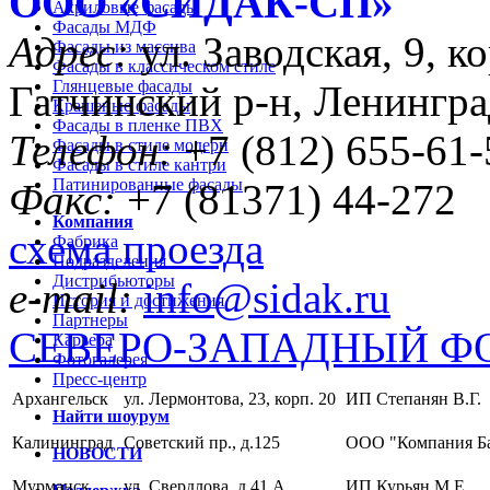
ООО «CИДАК-СП»
Акриловые фасады
Фасады МДФ
Адрес:
ул. Заводская, 9, ко
Фасады из массива
Фасады в классическом стиле
Глянцевые фасады
Гатчинский р-н, Ленингра
Крашеные фасады
Фасады в пленке ПВХ
Телефон:
+7 (812) 655-61-
Фасады в стиле модерн
Фасады в стиле кантри
Патинированные фасады
Факс:
+7 (81371) 44-272
Компания
схема проезда
Фабрика
Подразделения
Дистрибьюторы
e-mail:
info@sidak.ru
История и достижения
Партнеры
СЕВЕРО-ЗАПАДНЫЙ Ф
Карьера
Фотогалерея
Пресс-центр
Архангельск
ул. Лермонтова, 23, корп. 20
ИП Степанян В.Г.
Найти шоурум
Калининград
Советский пр., д.125
ООО "Компания Б
НОВОСТИ
Мурманск
ул. Свердлова, д.41 А
ИП Курьян М.Е.