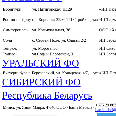
Ессентуки
ул. Пятигорская, д.129
«ИП Каза
Ростов-на-Дону
пр. Королева 32/36 ТЦ Стройквартал
ИП Терма
Симферополь
ул. Коммунальная, 38
ООО «Хи
Сочи
с. Сергей-Поле, ул. Славы, 2/2
ИП Зебел
Темрюк
ул. Мороза, 36
ИП Скво
Туапсе
ул.Софьи Перовской, 3
ИП Золот
УРАЛЬСКИЙ ФО
Екатеринбург
г. Березовский, ул. Кольцевая, 4/7, 1 этаж
ИП Пат
СИБИРСКИЙ ФО
Республика Беларусь
+375 29 882
Минск
ул. Янки Мавра, 47/40
ООО «Бами Мебель»
bamimebel@