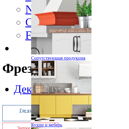
Nature
Color
Frame
Сопутствующая продукция
Фрезеровка «»
Декоры
Где купить
Кухни и мебель
Запрос online