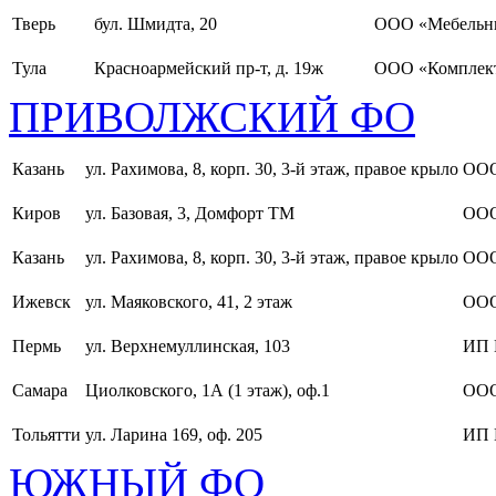
Тверь
бул. Шмидта, 20
ООО «Мебельн
Тула
Красноармейский пр-т, д. 19ж
ООО «Комплект
ПРИВОЛЖСКИЙ ФО
Казань
ул. Рахимова, 8, корп. 30, 3-й этаж, правое крыло
ООО
Киров
ул. Базовая, 3, Домфорт ТМ
ООО
Казань
ул. Рахимова, 8, корп. 30, 3-й этаж, правое крыло
ООО
Ижевск
ул. Маяковского, 41, 2 этаж
ООО
Пермь
ул. Верхнемуллинская, 103
ИП 
Самара
Циолковского, 1А (1 этаж), оф.1
ОО
Тольятти
ул. Ларина 169, оф. 205
ИП 
ЮЖНЫЙ ФО