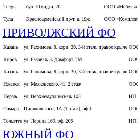
Тверь
бул. Шмидта, 20
ООО «Мебельн
Тула
Красноармейский пр-т, д. 19ж
ООО «Комплект
ПРИВОЛЖСКИЙ ФО
Казань
ул. Рахимова, 8, корп. 30, 3-й этаж, правое крыло
ООО
Киров
ул. Базовая, 3, Домфорт ТМ
ООО
Казань
ул. Рахимова, 8, корп. 30, 3-й этаж, правое крыло
ООО
Ижевск
ул. Маяковского, 41, 2 этаж
ООО
Пермь
ул. Верхнемуллинская, 103
ИП 
Самара
Циолковского, 1А (1 этаж), оф.1
ОО
Тольятти
ул. Ларина 169, оф. 205
ИП 
ЮЖНЫЙ ФО