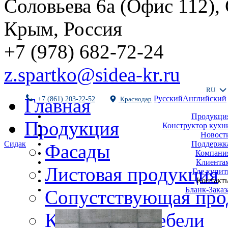
Соловьева 6а (Офис 112),
Крым, Россия
+7 (978) 682-72-24
z.spartko@sidea-kr.ru
RU
Русский
Английский
Главная
+7 (861) 203-22-52
Краснодар
Продукци
Продукция
Конструктор кухн
Новост
Поддержк
Сидак
Фасады
Компани
Клиента
Листовая продукция
Где купит
Контакт
Бланк-Заказ
Сопустствующая про
Комплекты мебели