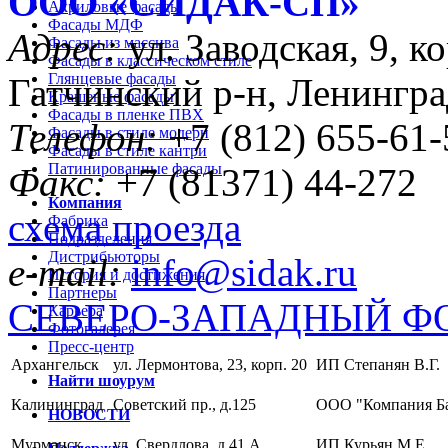
ООО «CИДАК-СП»
Акриловые фасады
Фасады МДФ
Адрес:
ул. Заводская, 9, ко
Фасады из массива
Фасады в классическом стиле
Глянцевые фасады
Гатчинский р-н, Ленингра
Крашеные фасады
Фасады в пленке ПВХ
Телефон:
+7 (812) 655-61-
Фасады в стиле модерн
Фасады в стиле кантри
Патинированные фасады
Факс:
+7 (81371) 44-272
Компания
схема проезда
Фабрика
Подразделения
Дистрибьюторы
e-mail:
info@sidak.ru
История и достижения
Партнеры
СЕВЕРО-ЗАПАДНЫЙ Ф
Карьера
Фотогалерея
Пресс-центр
Архангельск
ул. Лермонтова, 23, корп. 20
ИП Степанян В.Г.
Найти шоурум
Калининград
Советский пр., д.125
ООО "Компания Б
НОВОСТИ
Мурманск
ул. Свердлова, д.41 А
ИП Курьян М.Е.