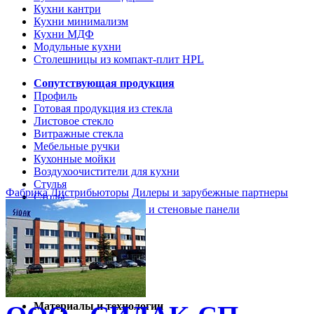
Кухни кантри
Кухни минимализм
Кухни МДФ
Модульные кухни
Столешницы из компакт-плит HPL
Сопутствующая продукция
Профиль
Готовая продукция из стекла
Листовое стекло
Витражные стекла
Мебельные ручки
Кухонные мойки
Воздухоочистители для кухни
Стулья
Фабрика
Дистрибьюторы
Дилеры и зарубежные партнеры
Столы
Кухонные столешницы и стеновые панели
Кухни и мебель
Кухни Softline Marine
Кухни Сидак-СП
Гид по декорам
Материалы и технологии