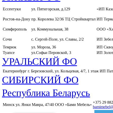
Ессентуки
ул. Пятигорская, д.129
«ИП Каза
Ростов-на-Дону
пр. Королева 32/36 ТЦ Стройквартал
ИП Терма
Симферополь
ул. Коммунальная, 38
ООО «Хи
Сочи
с. Сергей-Поле, ул. Славы, 2/2
ИП Зебел
Темрюк
ул. Мороза, 36
ИП Скво
Туапсе
ул.Софьи Перовской, 3
ИП Золот
УРАЛЬСКИЙ ФО
Екатеринбург
г. Березовский, ул. Кольцевая, 4/7, 1 этаж
ИП Пат
СИБИРСКИЙ ФО
Республика Беларусь
+375 29 882
Минск
ул. Янки Мавра, 47/40
ООО «Бами Мебель»
bamimebel@