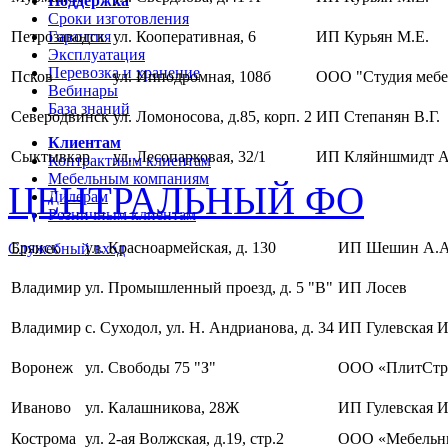
Поддержка
Сроки изготовления
Петрозаводск
Гарантия
ул. Кооперативная, 6
ИП Курьян М.Е.
Эксплуатация
Перевозка и хранение
Псков
ул. Ипподромная, 108б
ООО "Студия мебе
Вебинары
База знаний
Северодвинск
ул. Ломоносова, д.85, корп. 2
ИП Степанян В.Г.
Клиентам
Сыктывкар
ул. Лесопарковая, 32/1
ИП Кляйншмидт А
Контрактным клиентам
Мебельным компаниям
ЦЕНТРАЛЬНЫЙ ФО
Дилерам
Розничным клиентам
Брянск
ул. Красноармейская, д. 130
ИП Шешин А.А
Служебный вход
Владимир
ул. Промышленный проезд, д. 5 "В"
ИП Лосев
Владимир
с. Суходол, ул. Н. Андрианова, д. 34
ИП Гулевская И
Воронеж
ул. Свободы 75 "З"
ООО «ПлитСтр
Иваново
ул. Калашникова, 28Ж
ИП Гулевская И
Кострома
ул. 2-ая Волжская, д.19, стр.2
ООО «Мебельны