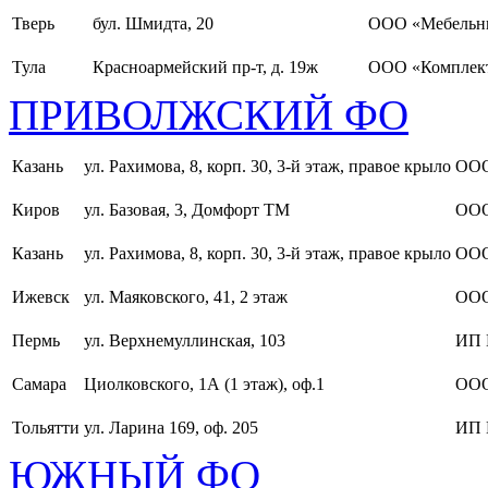
Тверь
бул. Шмидта, 20
ООО «Мебельн
Тула
Красноармейский пр-т, д. 19ж
ООО «Комплект
ПРИВОЛЖСКИЙ ФО
Казань
ул. Рахимова, 8, корп. 30, 3-й этаж, правое крыло
ООО
Киров
ул. Базовая, 3, Домфорт ТМ
ООО
Казань
ул. Рахимова, 8, корп. 30, 3-й этаж, правое крыло
ООО
Ижевск
ул. Маяковского, 41, 2 этаж
ООО
Пермь
ул. Верхнемуллинская, 103
ИП 
Самара
Циолковского, 1А (1 этаж), оф.1
ОО
Тольятти
ул. Ларина 169, оф. 205
ИП 
ЮЖНЫЙ ФО