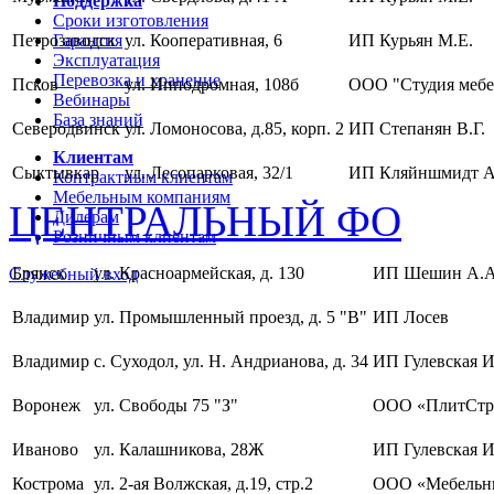
Поддержка
Сроки изготовления
Петрозаводск
Гарантия
ул. Кооперативная, 6
ИП Курьян М.Е.
Эксплуатация
Перевозка и хранение
Псков
ул. Ипподромная, 108б
ООО "Студия мебе
Вебинары
База знаний
Северодвинск
ул. Ломоносова, д.85, корп. 2
ИП Степанян В.Г.
Клиентам
Сыктывкар
ул. Лесопарковая, 32/1
ИП Кляйншмидт А
Контрактным клиентам
Мебельным компаниям
ЦЕНТРАЛЬНЫЙ ФО
Дилерам
Розничным клиентам
Брянск
ул. Красноармейская, д. 130
ИП Шешин А.А
Служебный вход
Владимир
ул. Промышленный проезд, д. 5 "В"
ИП Лосев
Владимир
с. Суходол, ул. Н. Андрианова, д. 34
ИП Гулевская И
Воронеж
ул. Свободы 75 "З"
ООО «ПлитСтр
Иваново
ул. Калашникова, 28Ж
ИП Гулевская И
Кострома
ул. 2-ая Волжская, д.19, стр.2
ООО «Мебельны