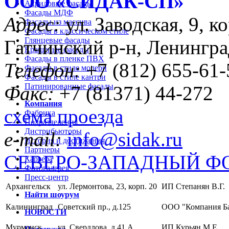
ООО «CИДАК-СП»
Акриловые фасады
Фасады МДФ
Адрес:
ул. Заводская, 9, ко
Фасады из массива
Фасады в классическом стиле
Глянцевые фасады
Гатчинский р-н, Ленингра
Крашеные фасады
Фасады в пленке ПВХ
Телефон:
+7 (812) 655-61-
Фасады в стиле модерн
Фасады в стиле кантри
Патинированные фасады
Факс:
+7 (81371) 44-272
Компания
схема проезда
Фабрика
Подразделения
Дистрибьюторы
e-mail:
info@sidak.ru
История и достижения
Партнеры
СЕВЕРО-ЗАПАДНЫЙ Ф
Карьера
Фотогалерея
Пресс-центр
Архангельск
ул. Лермонтова, 23, корп. 20
ИП Степанян В.Г.
Найти шоурум
Калининград
Советский пр., д.125
ООО "Компания Б
НОВОСТИ
Мурманск
ул. Свердлова, д.41 А
ИП Курьян М.Е.