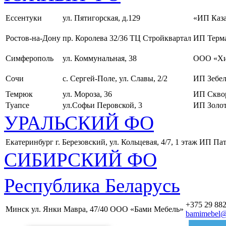
Ессентуки
ул. Пятигорская, д.129
«ИП Каза
Ростов-на-Дону
пр. Королева 32/36 ТЦ Стройквартал
ИП Терма
Симферополь
ул. Коммунальная, 38
ООО «Хи
Сочи
с. Сергей-Поле, ул. Славы, 2/2
ИП Зебел
Темрюк
ул. Мороза, 36
ИП Скво
Туапсе
ул.Софьи Перовской, 3
ИП Золот
УРАЛЬСКИЙ ФО
Екатеринбург
г. Березовский, ул. Кольцевая, 4/7, 1 этаж
ИП Пат
СИБИРСКИЙ ФО
Республика Беларусь
+375 29 882
Минск
ул. Янки Мавра, 47/40
ООО «Бами Мебель»
bamimebel@