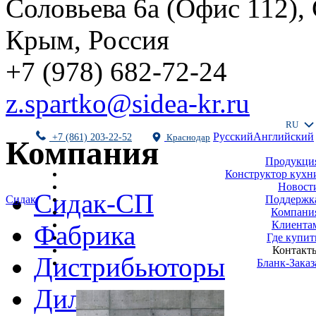
Соловьева 6а (Офис 112),
Крым, Россия
+7 (978) 682-72-24
z.spartko@sidea-kr.ru
RU
Русский
Английский
+7 (861) 203-22-52
Краснодар
Компания
Продукци
Конструктор кухн
Новост
Сидак-СП
Поддержк
Сидак
Компани
Клиента
Фабрика
Где купит
Контакт
Дистрибьюторы
Бланк-Заказ
Дилеры