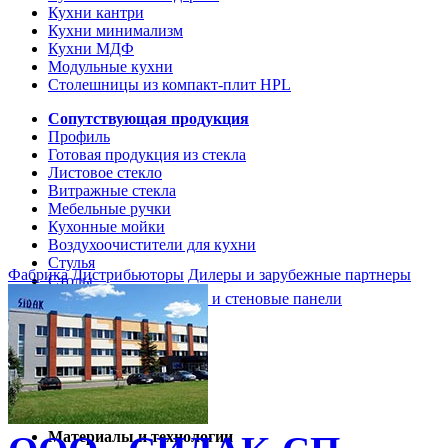
Кухни кантри
Кухни минимализм
Кухни МДФ
Модульные кухни
Столешницы из компакт-плит HPL
Сопутствующая продукция
Профиль
Готовая продукция из стекла
Листовое стекло
Витражные стекла
Мебельные ручки
Кухонные мойки
Воздухоочистители для кухни
Стулья
Фабрика
Дистрибьюторы
Дилеры и зарубежные партнеры
Столы
Кухонные столешницы и стеновые панели
Кухни и мебель
Кухни Softline Marine
Кухни Сидак-СП
Гид по декорам
Материалы и технологии