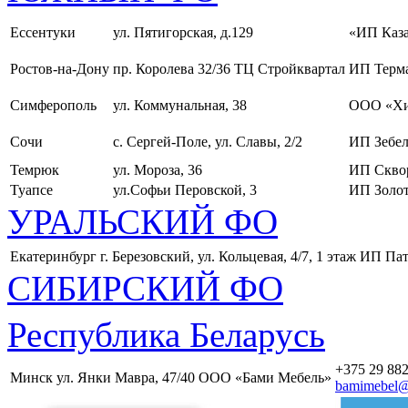
Ессентуки
ул. Пятигорская, д.129
«ИП Каза
Ростов-на-Дону
пр. Королева 32/36 ТЦ Стройквартал
ИП Терма
Симферополь
ул. Коммунальная, 38
ООО «Хи
Сочи
с. Сергей-Поле, ул. Славы, 2/2
ИП Зебел
Темрюк
ул. Мороза, 36
ИП Скво
Туапсе
ул.Софьи Перовской, 3
ИП Золот
УРАЛЬСКИЙ ФО
Екатеринбург
г. Березовский, ул. Кольцевая, 4/7, 1 этаж
ИП Пат
СИБИРСКИЙ ФО
Республика Беларусь
+375 29 882
Минск
ул. Янки Мавра, 47/40
ООО «Бами Мебель»
bamimebel@