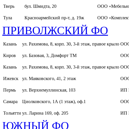
Тверь
бул. Шмидта, 20
ООО «Мебельн
Тула
Красноармейский пр-т, д. 19ж
ООО «Комплект
ПРИВОЛЖСКИЙ ФО
Казань
ул. Рахимова, 8, корп. 30, 3-й этаж, правое крыло
ООО
Киров
ул. Базовая, 3, Домфорт ТМ
ООО
Казань
ул. Рахимова, 8, корп. 30, 3-й этаж, правое крыло
ООО
Ижевск
ул. Маяковского, 41, 2 этаж
ООО
Пермь
ул. Верхнемуллинская, 103
ИП 
Самара
Циолковского, 1А (1 этаж), оф.1
ОО
Тольятти
ул. Ларина 169, оф. 205
ИП 
ЮЖНЫЙ ФО