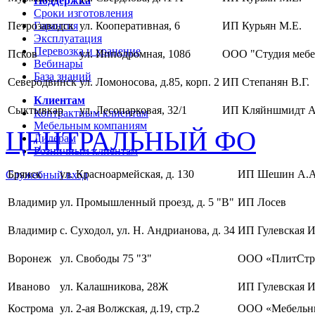
Поддержка
Сроки изготовления
Петрозаводск
Гарантия
ул. Кооперативная, 6
ИП Курьян М.Е.
Эксплуатация
Перевозка и хранение
Псков
ул. Ипподромная, 108б
ООО "Студия мебе
Вебинары
База знаний
Северодвинск
ул. Ломоносова, д.85, корп. 2
ИП Степанян В.Г.
Клиентам
Сыктывкар
ул. Лесопарковая, 32/1
ИП Кляйншмидт А
Контрактным клиентам
Мебельным компаниям
ЦЕНТРАЛЬНЫЙ ФО
Дилерам
Розничным клиентам
Брянск
ул. Красноармейская, д. 130
ИП Шешин А.А
Служебный вход
Владимир
ул. Промышленный проезд, д. 5 "В"
ИП Лосев
Владимир
с. Суходол, ул. Н. Андрианова, д. 34
ИП Гулевская И
Воронеж
ул. Свободы 75 "З"
ООО «ПлитСтр
Иваново
ул. Калашникова, 28Ж
ИП Гулевская И
Кострома
ул. 2-ая Волжская, д.19, стр.2
ООО «Мебельны