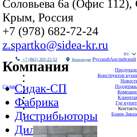
Соловьева 6а (Офис 112),
Крым, Россия
+7 (978) 682-72-24
z.spartko@sidea-kr.ru
RU
Русский
Английский
+7 (861) 203-22-52
Краснодар
Компания
Продукци
Конструктор кухн
Новост
Сидак-СП
Поддержк
Сидак
Компани
Клиента
Фабрика
Где купит
Контакт
Дистрибьюторы
Бланк-Заказ
Дилеры