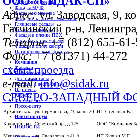
ООО «CИДАК-СП»
Акриловые фасады
Фасады МДФ
Адрес:
ул. Заводская, 9, ко
Фасады из массива
Фасады в классическом стиле
Глянцевые фасады
Гатчинский р-н, Ленингра
Крашеные фасады
Фасады в пленке ПВХ
Телефон:
+7 (812) 655-61-
Фасады в стиле модерн
Фасады в стиле кантри
Патинированные фасады
Факс:
+7 (81371) 44-272
Компания
схема проезда
Фабрика
Подразделения
Дистрибьюторы
e-mail:
info@sidak.ru
История и достижения
Партнеры
СЕВЕРО-ЗАПАДНЫЙ Ф
Карьера
Фотогалерея
Пресс-центр
Архангельск
ул. Лермонтова, 23, корп. 20
ИП Степанян В.Г.
Найти шоурум
Калининград
Советский пр., д.125
ООО "Компания Б
НОВОСТИ
Мурманск
ул. Свердлова, д.41 А
ИП Курьян М.Е.