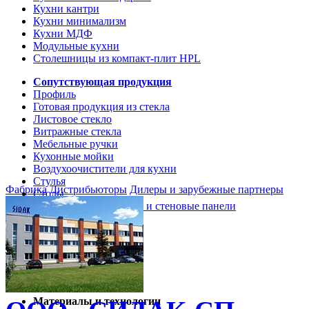
Кухни кантри
Кухни минимализм
Кухни МДФ
Модульные кухни
Столешницы из компакт-плит HPL
Сопутствующая продукция
Профиль
Готовая продукция из стекла
Листовое стекло
Витражные стекла
Мебельные ручки
Кухонные мойки
Воздухоочистители для кухни
Стулья
Фабрика
Дистрибьюторы
Дилеры и зарубежные партнеры
Столы
Кухонные столешницы и стеновые панели
Кухни и мебель
Кухни Softline Marine
Кухни Сидак-СП
Гид по декорам
Материалы и технологии