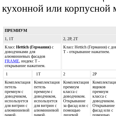
кухонной или корпусной 
ПРЕМИУМ
1, 1Т
2, 2P, 2T
Класс
Hettich (Германия)
с
Класс Hettich (Германия) с д
доводчиками для
T - открывание нажатием.
алюминиевых фасадов
FRAME
, индекс T -
открывание нажатием.
1
1Т
2
2Р
Комплектация
Комплектация
Комплектация
Комплектац
петель
петель
премиум
ящиков
премиум с
премиум с
класса с
премиум
доводчиком,
доводчиком,
доводчиком.
класса с
используется
используется
Открывание
доводчиком.
для витрин с
для витрин с
за фасад или с
Открывание 
алюминиевой
алюминиевой
помощью
фасад или с
рамой.
рамой.
лицевой
помощью