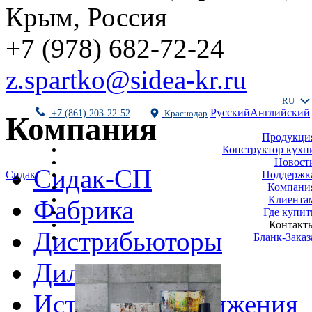
Крым, Россия
+7 (978) 682-72-24
z.spartko@sidea-kr.ru
RU
Русский
Английский
+7 (861) 203-22-52
Краснодар
Компания
Продукци
Конструктор кухн
Новост
Сидак-СП
Поддержк
Сидак
Компани
Клиента
Фабрика
Где купит
Контакт
Дистрибьюторы
Бланк-Заказ
Дилеры
История и достижения