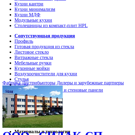
Кухни кантри
Кухни минимализм
Кухни МДФ
Модульные кухни
Столешницы из компакт-плит HPL
Сопутствующая продукция
Профиль
Готовая продукция из стекла
Листовое стекло
Витражные стекла
Мебельные ручки
Кухонные мойки
Воздухоочистители для кухни
Стулья
Фабрика
Дистрибьюторы
Дилеры и зарубежные партнеры
Столы
Кухонные столешницы и стеновые панели
Кухни и мебель
Кухни Softline Marine
Кухни Сидак-СП
Гид по декорам
Материалы и технологии