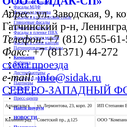
ООО «CИДАК-СП»
Акриловые фасады
Фасады МДФ
Адрес:
ул. Заводская, 9, ко
Фасады из массива
Фасады в классическом стиле
Глянцевые фасады
Гатчинский р-н, Ленингра
Крашеные фасады
Фасады в пленке ПВХ
Телефон:
+7 (812) 655-61-
Фасады в стиле модерн
Фасады в стиле кантри
Патинированные фасады
Факс:
+7 (81371) 44-272
Компания
схема проезда
Фабрика
Подразделения
Дистрибьюторы
e-mail:
info@sidak.ru
История и достижения
Партнеры
СЕВЕРО-ЗАПАДНЫЙ Ф
Карьера
Фотогалерея
Пресс-центр
Архангельск
ул. Лермонтова, 23, корп. 20
ИП Степанян В
Найти шоурум
НОВОСТИ
Калининград
Советский пр., д.125
ООО "Компани