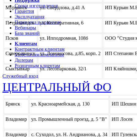
Поддержка
Сроки изготовления
Мурманск
ул. Свердлова, д.41 А
ИП Курьян М.Е
Гарантия
Эксплуатация
Перевозка и хранение
Петрозаводск
ул. Кооперативная, 6
ИП Курьян М.Е
Вебинары
База знаний
Псков
ул. Ипподромная, 108б
ООО "Студия 
Клиентам
Контрактным клиентам
Северодвинск
ул. Ломоносова, д.85, корп. 2
ИП Степанян В
Мебельным компаниям
Дилерам
Розничным клиентам
Сыктывкар
ул. Лесопарковая, 32/1
ИП Кляйншми
Служебный вход
ЦЕНТРАЛЬНЫЙ ФО
Брянск
ул. Красноармейская, д. 130
ИП Шешин 
Владимир
ул. Промышленный проезд, д. 5 "В"
ИП Лосев
Владимир
с. Суходол, ул. Н. Андрианова, д. 34
ИП Гулевск