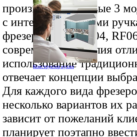
производство первые 3 м
с интегрированными ручк
фрезерования: RF04, RF0
современные изделия отли
использование традицион
Конструктор кухни
отвечает концепции выбр
Для каждого вида фрезер
несколько вариантов их р
зависит от пожеланий кли
планирует поэтапно ввест