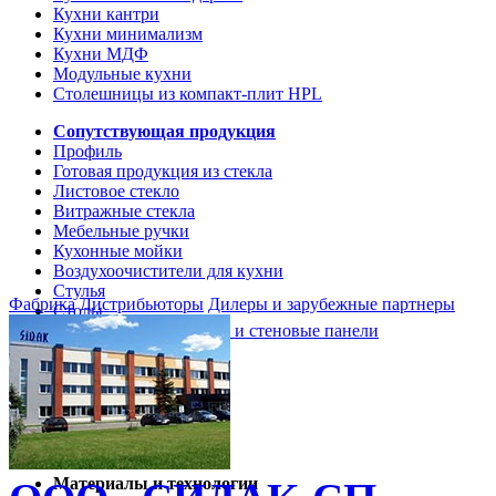
Кухни кантри
Кухни минимализм
Кухни МДФ
Модульные кухни
Столешницы из компакт-плит HPL
Сопутствующая продукция
Профиль
Готовая продукция из стекла
Листовое стекло
Витражные стекла
Мебельные ручки
Кухонные мойки
Воздухоочистители для кухни
Стулья
Фабрика
Дистрибьюторы
Дилеры и зарубежные партнеры
Столы
Кухонные столешницы и стеновые панели
Кухни и мебель
Кухни Softline Marine
Кухни Сидак-СП
Гид по декорам
Материалы и технологии