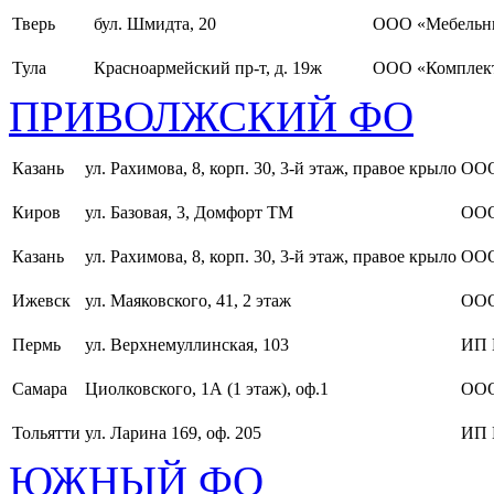
Тверь
бул. Шмидта, 20
ООО «Мебельн
Тула
Красноармейский пр-т, д. 19ж
ООО «Комплект
ПРИВОЛЖСКИЙ ФО
Казань
ул. Рахимова, 8, корп. 30, 3-й этаж, правое крыло
ООО
Киров
ул. Базовая, 3, Домфорт ТМ
ООО
Казань
ул. Рахимова, 8, корп. 30, 3-й этаж, правое крыло
ООО
Ижевск
ул. Маяковского, 41, 2 этаж
ООО
Пермь
ул. Верхнемуллинская, 103
ИП 
Самара
Циолковского, 1А (1 этаж), оф.1
ОО
Тольятти
ул. Ларина 169, оф. 205
ИП 
ЮЖНЫЙ ФО