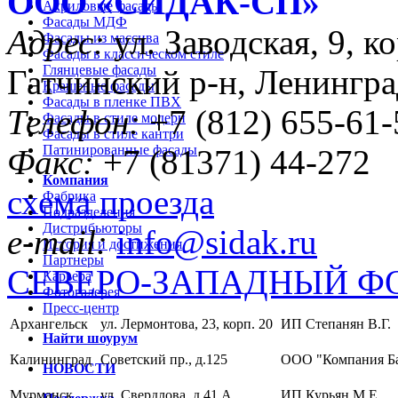
ООО «CИДАК-СП»
Акриловые фасады
Фасады МДФ
Адрес:
ул. Заводская, 9, ко
Фасады из массива
Фасады в классическом стиле
Глянцевые фасады
Гатчинский р-н, Ленингра
Крашеные фасады
Фасады в пленке ПВХ
Телефон:
+7 (812) 655-61-
Фасады в стиле модерн
Фасады в стиле кантри
Патинированные фасады
Факс:
+7 (81371) 44-272
Компания
схема проезда
Фабрика
Подразделения
Дистрибьюторы
e-mail:
info@sidak.ru
История и достижения
Партнеры
СЕВЕРО-ЗАПАДНЫЙ Ф
Карьера
Фотогалерея
Пресс-центр
Архангельск
ул. Лермонтова, 23, корп. 20
ИП Степанян В.Г.
Найти шоурум
Калининград
Советский пр., д.125
ООО "Компания Б
НОВОСТИ
Мурманск
ул. Свердлова, д.41 А
ИП Курьян М.Е.