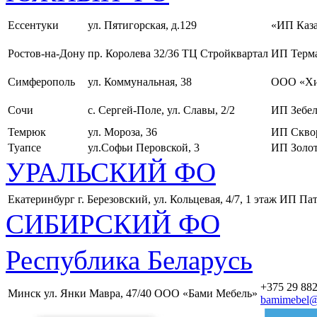
Ессентуки
ул. Пятигорская, д.129
«ИП Каза
Ростов-на-Дону
пр. Королева 32/36 ТЦ Стройквартал
ИП Терма
Симферополь
ул. Коммунальная, 38
ООО «Хи
Сочи
с. Сергей-Поле, ул. Славы, 2/2
ИП Зебел
Темрюк
ул. Мороза, 36
ИП Скво
Туапсе
ул.Софьи Перовской, 3
ИП Золот
УРАЛЬСКИЙ ФО
Екатеринбург
г. Березовский, ул. Кольцевая, 4/7, 1 этаж
ИП Пат
СИБИРСКИЙ ФО
Республика Беларусь
+375 29 882
Минск
ул. Янки Мавра, 47/40
ООО «Бами Мебель»
bamimebel@