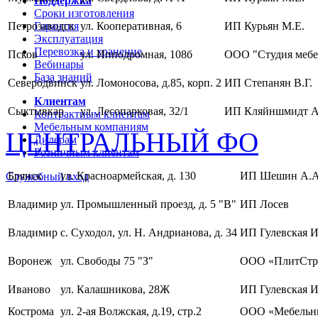
Поддержка
Сроки изготовления
Петрозаводск
Гарантия
ул. Кооперативная, 6
ИП Курьян М.Е.
Эксплуатация
Перевозка и хранение
Псков
ул. Ипподромная, 108б
ООО "Студия мебе
Вебинары
База знаний
Северодвинск
ул. Ломоносова, д.85, корп. 2
ИП Степанян В.Г.
Клиентам
Сыктывкар
ул. Лесопарковая, 32/1
ИП Кляйншмидт А
Контрактным клиентам
Мебельным компаниям
ЦЕНТРАЛЬНЫЙ ФО
Дилерам
Розничным клиентам
Брянск
ул. Красноармейская, д. 130
ИП Шешин А.А
Служебный вход
Владимир
ул. Промышленный проезд, д. 5 "В"
ИП Лосев
Владимир
с. Суходол, ул. Н. Андрианова, д. 34
ИП Гулевская И
Воронеж
ул. Свободы 75 "З"
ООО «ПлитСтр
Иваново
ул. Калашникова, 28Ж
ИП Гулевская И
Кострома
ул. 2-ая Волжская, д.19, стр.2
ООО «Мебельны