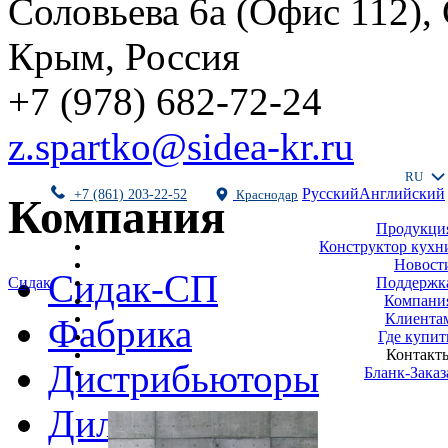
Соловьева 6а (Офис 112),
Крым, Россия
+7 (978) 682-72-24
z.spartko@sidea-kr.ru
RU
Русский
Английский
+7 (861) 203-22-52
Краснодар
Компания
Продукци
Конструктор кухн
Новост
Сидак-СП
Поддержк
Сидак
Компани
Клиента
Фабрика
Где купит
Контакт
Дистрибьюторы
Бланк-Заказ
Дилеры