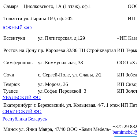
Самара
Циолковского, 1А (1 этаж), оф.1
ОО
Тольятти
ул. Ларина 169, оф. 205
ИП 
ЮЖНЫЙ ФО
Ессентуки
ул. Пятигорская, д.129
«ИП Каза
Ростов-на-Дону
пр. Королева 32/36 ТЦ Стройквартал
ИП Терма
Симферополь
ул. Коммунальная, 38
ООО «Хи
Сочи
с. Сергей-Поле, ул. Славы, 2/2
ИП Зебел
Темрюк
ул. Мороза, 36
ИП Скво
Туапсе
ул.Софьи Перовской, 3
ИП Золот
УРАЛЬСКИЙ ФО
Екатеринбург
г. Березовский, ул. Кольцевая, 4/7, 1 этаж
ИП Пат
СИБИРСКИЙ ФО
Республика Беларусь
+375 29 882
Минск
ул. Янки Мавра, 47/40
ООО «Бами Мебель»
bamimebel@