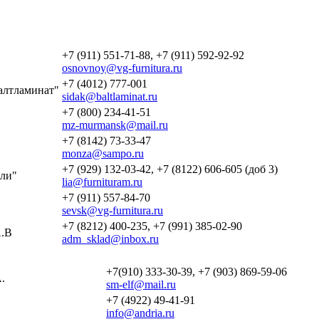
+7 (911) 551-71-88, +7 (911) 592-92-92
osnovnoy@vg-furnitura.ru
+7 (4012) 777-001
алтламинат"
sidak@baltlaminat.ru
+7 (800) 234-41-51
mz-murmansk@mail.ru
+7 (8142) 73-33-47
monza@sampo.ru
+7 (929) 132-03-42, +7 (8122) 606-605 (доб 3)
ли"
lia@furnituram.ru
+7 (911) 557-84-70
sevsk@vg-furnitura.ru
+7 (8212) 400-235, +7 (991) 385-02-90
.В
adm_sklad@inbox.ru
+7(910) 333-30-39, +7 (903) 869-59-06
.
sm-elf@mail.ru
+7 (4922) 49-41-91
info@andria.ru