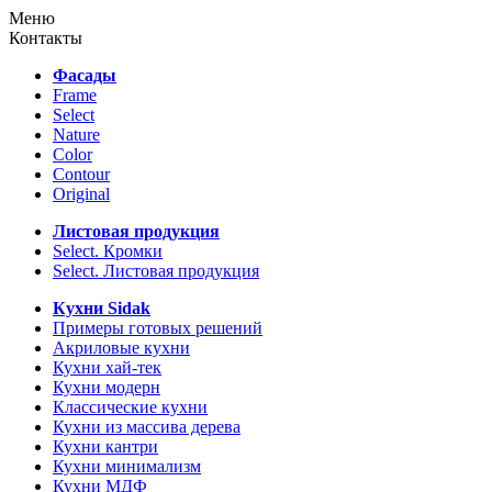
Меню
Контакты
Фасады
Frame
Select
Nature
Color
Contour
Original
Листовая продукция
Select. Кромки
Select. Листовая продукция
Кухни Sidak
Примеры готовых решений
Акриловые кухни
Кухни хай-тек
Кухни модерн
Классические кухни
Кухни из массива дерева
Кухни кантри
Кухни минимализм
Кухни МДФ