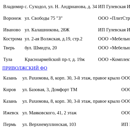
Владимир
с. Суходол, ул. Н. Андрианова, д. 34
ИП Гулевская И
Воронеж
ул. Свободы 75 "З"
ООО «ПлитСтр
Иваново
ул. Калашникова, 28Ж
ИП Гулевская И
Кострома
ул. 2-ая Волжская, д.19, стр.2
ООО «Мебельны
Тверь
бул. Шмидта, 20
ООО «Мебельн
Тула
Красноармейский пр-т, д. 19ж
ООО «Комплект
ПРИВОЛЖСКИЙ ФО
Казань
ул. Рахимова, 8, корп. 30, 3-й этаж, правое крыло
ООО
Киров
ул. Базовая, 3, Домфорт ТМ
ООО
Казань
ул. Рахимова, 8, корп. 30, 3-й этаж, правое крыло
ООО
Ижевск
ул. Маяковского, 41, 2 этаж
ООО
Пермь
ул. Верхнемуллинская, 103
ИП 