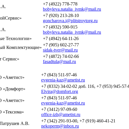
+7 (4922) 778-778
.А.
bobyleva.natalia_ivmk@mail.ru
+7 (920) 213-28-10
ойСервис»
goncharova.i@plitstroytorg.ru
+7 (4932) 590-915
.А.
bobyleva.natalia_ivmk@mail.ru
е Технологии»
+7 (4942) 64-11-26
+7 (905) 602-27-77
ый Комплектующие»
sidak-tver@mail.ru
+7 (4872) 74-02-66
 Сервис»
fasadtula@mail.ru
+7 (843) 511-97-46
 «Аметист»
evgenia-kaz@ametist.ru
+7 (8332) 34-02-02 доб. 116, +7 (953) 945-57-
 «Домфорт»
Elvira@domfort.org
+7 (843) 511-97-46
 «Аметист»
evgenia-kaz@ametist.ru
+7 (3412) 97-09-60
 «Тексима»
office-izh@ametist.ru
+7 (342) 291-93-00, +7 (919) 460-41-21
Патрушев А.В.
nekoperm@inbox.ru