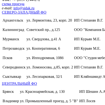
схема проезда
e-mail:
info@sidak.ru
СЕВЕРО-ЗАПАДНЫЙ ФО
Архангельск
ул. Лермонтова, 23, корп. 20
ИП Степанян В.Г.
Калининград
Советский пр., д.125
ООО "Компания Б
Мурманск
ул. Свердлова, д.41 А
ИП Курьян М.Е.
Петрозаводск
ул. Кооперативная, 6
ИП Курьян М.Е.
Псков
ул. Ипподромная, 108б
ООО "Студия мебе
Северодвинск
ул. Ломоносова, д.85, корп. 2
ИП Степанян В.Г.
Сыктывкар
ул. Лесопарковая, 32/1
ИП Кляйншмидт А
ЦЕНТРАЛЬНЫЙ ФО
Брянск
ул. Красноармейская, д. 130
ИП Шешин А.А
Владимир
ул. Промышленный проезд, д. 5 "В"
ИП Лосев