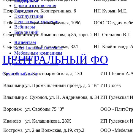
Поддержка
Сроки изготовления
Петрозаводск
Гарантия
ул. Кооперативная, 6
ИП Курьян М.Е.
Эксплуатация
Перевозка и хранение
Псков
ул. Ипподромная, 108б
ООО "Студия мебе
Вебинары
База знаний
Северодвинск
ул. Ломоносова, д.85, корп. 2
ИП Степанян В.Г.
Клиентам
Сыктывкар
ул. Лесопарковая, 32/1
ИП Кляйншмидт А
Контрактным клиентам
Мебельным компаниям
ЦЕНТРАЛЬНЫЙ ФО
Дилерам
Розничным клиентам
Брянск
ул. Красноармейская, д. 130
ИП Шешин А.А
Служебный вход
Владимир
ул. Промышленный проезд, д. 5 "В"
ИП Лосев
Владимир
с. Суходол, ул. Н. Андрианова, д. 34
ИП Гулевская И
Воронеж
ул. Свободы 75 "З"
ООО «ПлитСтр
Иваново
ул. Калашникова, 28Ж
ИП Гулевская И
Кострома
ул. 2-ая Волжская, д.19, стр.2
ООО «Мебельны