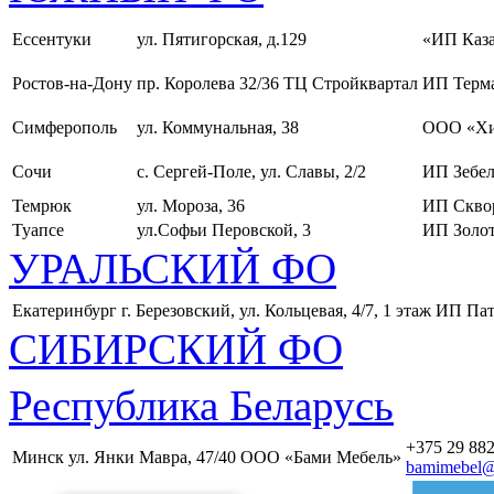
Ессентуки
ул. Пятигорская, д.129
«ИП Каза
Ростов-на-Дону
пр. Королева 32/36 ТЦ Стройквартал
ИП Терма
Симферополь
ул. Коммунальная, 38
ООО «Хи
Сочи
с. Сергей-Поле, ул. Славы, 2/2
ИП Зебел
Темрюк
ул. Мороза, 36
ИП Скво
Туапсе
ул.Софьи Перовской, 3
ИП Золот
УРАЛЬСКИЙ ФО
Екатеринбург
г. Березовский, ул. Кольцевая, 4/7, 1 этаж
ИП Пат
СИБИРСКИЙ ФО
Республика Беларусь
+375 29 882
Минск
ул. Янки Мавра, 47/40
ООО «Бами Мебель»
bamimebel@