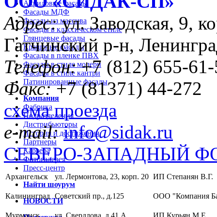
ООО «CИДАК-СП»
Акриловые фасады
Фасады МДФ
Адрес:
ул. Заводская, 9, ко
Фасады из массива
Фасады в классическом стиле
Глянцевые фасады
Гатчинский р-н, Ленингра
Крашеные фасады
Фасады в пленке ПВХ
Телефон:
+7 (812) 655-61-
Фасады в стиле модерн
Фасады в стиле кантри
Патинированные фасады
Факс:
+7 (81371) 44-272
Компания
схема проезда
Фабрика
Подразделения
Дистрибьюторы
e-mail:
info@sidak.ru
История и достижения
Партнеры
СЕВЕРО-ЗАПАДНЫЙ Ф
Карьера
Фотогалерея
Пресс-центр
Архангельск
ул. Лермонтова, 23, корп. 20
ИП Степанян В.Г.
Найти шоурум
Калининград
Советский пр., д.125
ООО "Компания Б
НОВОСТИ
Мурманск
ул. Свердлова, д.41 А
ИП Курьян М.Е.