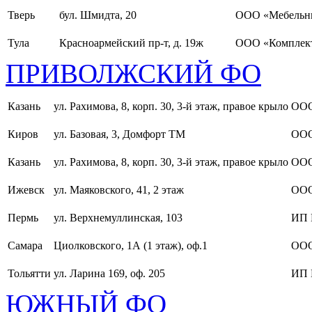
Тверь
бул. Шмидта, 20
ООО «Мебельн
Тула
Красноармейский пр-т, д. 19ж
ООО «Комплект
ПРИВОЛЖСКИЙ ФО
Казань
ул. Рахимова, 8, корп. 30, 3-й этаж, правое крыло
ООО
Киров
ул. Базовая, 3, Домфорт ТМ
ООО
Казань
ул. Рахимова, 8, корп. 30, 3-й этаж, правое крыло
ООО
Ижевск
ул. Маяковского, 41, 2 этаж
ООО
Пермь
ул. Верхнемуллинская, 103
ИП 
Самара
Циолковского, 1А (1 этаж), оф.1
ОО
Тольятти
ул. Ларина 169, оф. 205
ИП 
ЮЖНЫЙ ФО