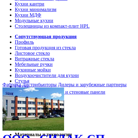
Кухни кантри
Кухни минимализм
Кухни МДФ
Модульные кухни
Столешницы из компакт-плит HPL
Сопутствующая продукция
Профиль
Готовая продукция из стекла
Листовое стекло
Витражные стекла
Мебельные ручки
Кухонные мойки
Воздухоочистители для кухни
Стулья
Фабрика
Дистрибьюторы
Дилеры и зарубежные партнеры
Столы
Кухонные столешницы и стеновые панели
Кухни и мебель
Кухни Softline Marine
Кухни Сидак-СП
Гид по декорам
Материалы и технологии