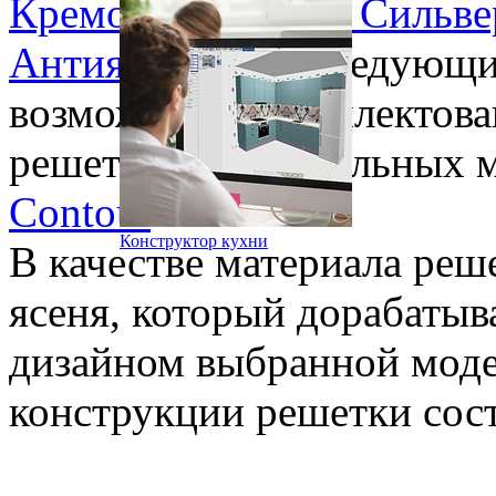
Кремовый
,
Бьянка Сильве
Антия
,
Аттико
. Следующи
возможности комплектова
решеткой для остальных 
Contour
.
Конструктор кухни
В качестве материала реш
ясеня, который дорабатыва
дизайном выбранной моде
конструкции решетки сост