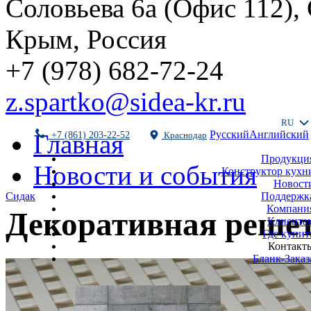
Соловьева 6а (Офис 112),
Крым, Россия
+7 (978) 682-72-24
z.spartko@sidea-kr.ru
RU
Русский
Английский
Главная
+7 (861) 203-22-52
Краснодар
Продукци
Новости и события
Конструктор кухн
Новост
Поддержк
Сидак
Компани
Декоративная решет
Клиента
Где купит
Контакт
Бланк-Заказ