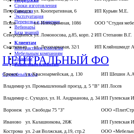
Поддержка
Сроки изготовления
Петрозаводск
Гарантия
ул. Кооперативная, 6
ИП Курьян М.Е.
Эксплуатация
Перевозка и хранение
Псков
ул. Ипподромная, 108б
ООО "Студия мебе
Вебинары
База знаний
Северодвинск
ул. Ломоносова, д.85, корп. 2
ИП Степанян В.Г.
Клиентам
Сыктывкар
ул. Лесопарковая, 32/1
ИП Кляйншмидт А
Контрактным клиентам
Мебельным компаниям
ЦЕНТРАЛЬНЫЙ ФО
Дилерам
Розничным клиентам
Брянск
ул. Красноармейская, д. 130
ИП Шешин А.А
Служебный вход
Владимир
ул. Промышленный проезд, д. 5 "В"
ИП Лосев
Владимир
с. Суходол, ул. Н. Андрианова, д. 34
ИП Гулевская И
Воронеж
ул. Свободы 75 "З"
ООО «ПлитСтр
Иваново
ул. Калашникова, 28Ж
ИП Гулевская И
Кострома
ул. 2-ая Волжская, д.19, стр.2
ООО «Мебельны