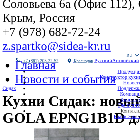
Соловьева 6а (Офис 112),
Крым, Россия
+7 (978) 682-72-24
z.spartko@sidea-kr.ru
RU
Русский
Английский
Главная
+7 (861) 203-22-52
Краснодар
Продукци
Новости и события
Конструктор кухн
Новост
Поддержк
Сидак
Компани
Кухни Сидак: новый
Клиента
Где купит
Контакт
GOLA EPNG1B1D для
Бланк-Заказ