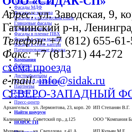
ООО «CИДАК-СП»
Акриловые фасады
Фасады МДФ
Адрес:
ул. Заводская, 9, ко
Фасады из массива
Фасады в классическом стиле
Глянцевые фасады
Гатчинский р-н, Ленингра
Крашеные фасады
Фасады в пленке ПВХ
Телефон:
+7 (812) 655-61-
Фасады в стиле модерн
Фасады в стиле кантри
Патинированные фасады
Факс:
+7 (81371) 44-272
Компания
схема проезда
Фабрика
Подразделения
Дистрибьюторы
e-mail:
info@sidak.ru
История и достижения
Партнеры
СЕВЕРО-ЗАПАДНЫЙ Ф
Карьера
Фотогалерея
Пресс-центр
Архангельск
ул. Лермонтова, 23, корп. 20
ИП Степанян В.Г.
Найти шоурум
Калининград
Советский пр., д.125
ООО "Компания Б
НОВОСТИ
Мурманск
ул. Свердлова, д.41 А
ИП Курьян М.Е.