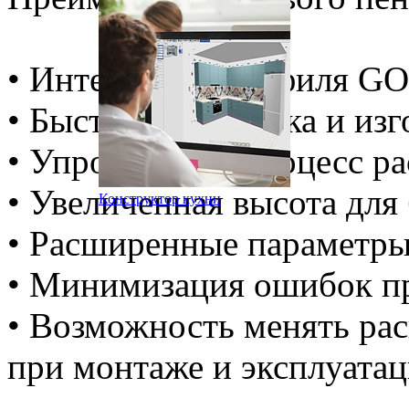
• Интеграция профиля GO
• Быстрая обработка и изг
• Упрощённый процесс ра
• Увеличенная высота для
Конструктор кухни
• Расширенные параметры
• Минимизация ошибок пр
• Возможность менять ра
при монтаже и эксплуата