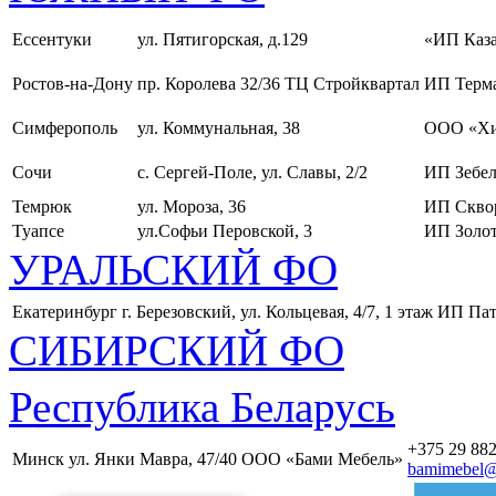
Ессентуки
ул. Пятигорская, д.129
«ИП Каза
Ростов-на-Дону
пр. Королева 32/36 ТЦ Стройквартал
ИП Терма
Симферополь
ул. Коммунальная, 38
ООО «Хи
Сочи
с. Сергей-Поле, ул. Славы, 2/2
ИП Зебел
Темрюк
ул. Мороза, 36
ИП Скво
Туапсе
ул.Софьи Перовской, 3
ИП Золот
УРАЛЬСКИЙ ФО
Екатеринбург
г. Березовский, ул. Кольцевая, 4/7, 1 этаж
ИП Пат
СИБИРСКИЙ ФО
Республика Беларусь
+375 29 882
Минск
ул. Янки Мавра, 47/40
ООО «Бами Мебель»
bamimebel@