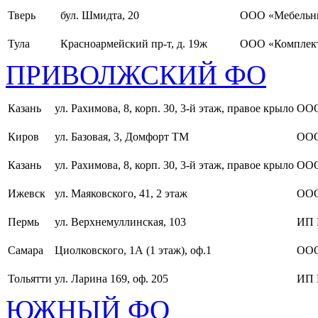
Тверь
бул. Шмидта, 20
ООО «Мебельн
Тула
Красноармейский пр-т, д. 19ж
ООО «Комплект
ПРИВОЛЖСКИЙ ФО
Казань
ул. Рахимова, 8, корп. 30, 3-й этаж, правое крыло
ООО
Киров
ул. Базовая, 3, Домфорт ТМ
ООО
Казань
ул. Рахимова, 8, корп. 30, 3-й этаж, правое крыло
ООО
Ижевск
ул. Маяковского, 41, 2 этаж
ООО
Пермь
ул. Верхнемуллинская, 103
ИП 
Самара
Циолковского, 1А (1 этаж), оф.1
ОО
Тольятти
ул. Ларина 169, оф. 205
ИП 
ЮЖНЫЙ ФО