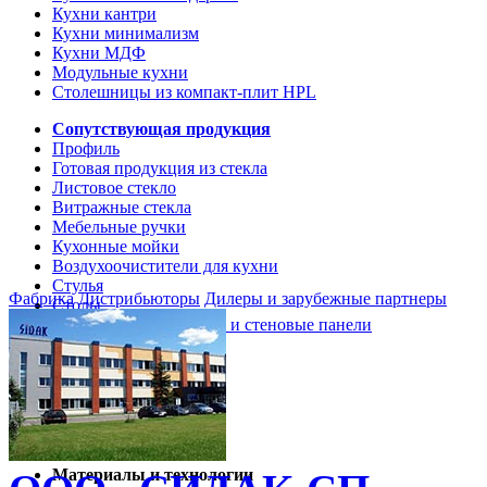
Кухни кантри
Кухни минимализм
Кухни МДФ
Модульные кухни
Столешницы из компакт-плит HPL
Сопутствующая продукция
Профиль
Готовая продукция из стекла
Листовое стекло
Витражные стекла
Мебельные ручки
Кухонные мойки
Воздухоочистители для кухни
Стулья
Фабрика
Дистрибьюторы
Дилеры и зарубежные партнеры
Столы
Кухонные столешницы и стеновые панели
Кухни и мебель
Кухни Softline Marine
Кухни Сидак-СП
Гид по декорам
Материалы и технологии