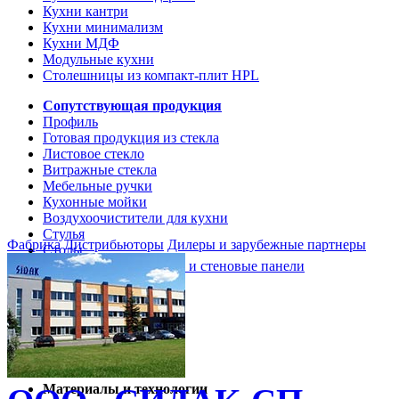
Кухни кантри
Кухни минимализм
Кухни МДФ
Модульные кухни
Столешницы из компакт-плит HPL
Сопутствующая продукция
Профиль
Готовая продукция из стекла
Листовое стекло
Витражные стекла
Мебельные ручки
Кухонные мойки
Воздухоочистители для кухни
Стулья
Фабрика
Дистрибьюторы
Дилеры и зарубежные партнеры
Столы
Кухонные столешницы и стеновые панели
Кухни и мебель
Кухни Softline Marine
Кухни Сидак-СП
Гид по декорам
Материалы и технологии