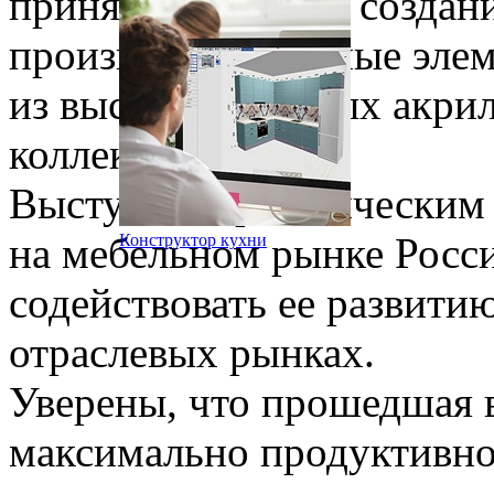
приняли участие в создан
произведя панельные элем
из высокоглянцевых акри
коллекции.
Выступая стратегическим 
на мебельном рынке Росс
Конструктор кухни
содействовать ее развит
отраслевых рынках.
Уверены, что прошедшая 
максимально продуктивн