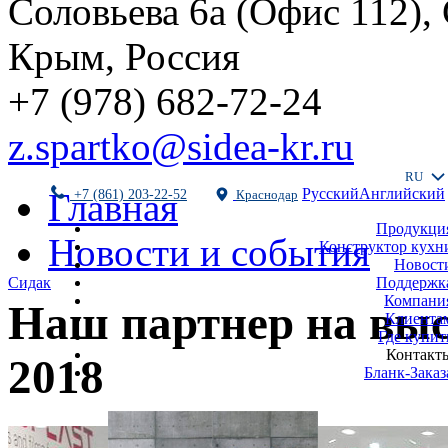
Соловьева 6а (Офис 112),
Крым, Россия
+7 (978) 682-72-24
z.spartko@sidea-kr.ru
RU
Русский
Английский
Главная
+7 (861) 203-22-52
Краснодар
Продукци
Новости и события
Конструктор кухн
Новост
Поддержк
Сидак
Компани
Наш партнер на вы
Клиента
Где купит
Контакт
2018
Бланк-Заказ