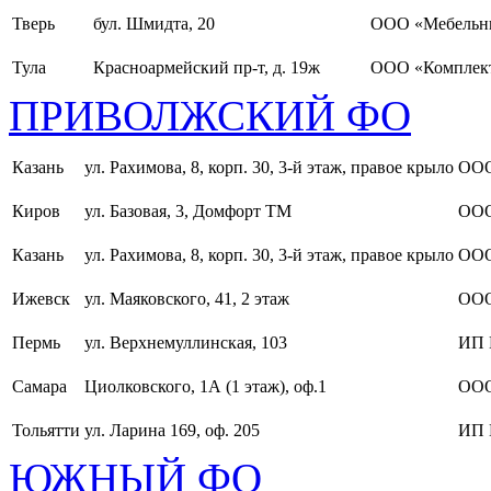
Тверь
бул. Шмидта, 20
ООО «Мебельн
Тула
Красноармейский пр-т, д. 19ж
ООО «Комплект
ПРИВОЛЖСКИЙ ФО
Казань
ул. Рахимова, 8, корп. 30, 3-й этаж, правое крыло
ООО
Киров
ул. Базовая, 3, Домфорт ТМ
ООО
Казань
ул. Рахимова, 8, корп. 30, 3-й этаж, правое крыло
ООО
Ижевск
ул. Маяковского, 41, 2 этаж
ООО
Пермь
ул. Верхнемуллинская, 103
ИП 
Самара
Циолковского, 1А (1 этаж), оф.1
ОО
Тольятти
ул. Ларина 169, оф. 205
ИП 
ЮЖНЫЙ ФО