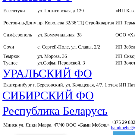
Ессентуки
ул. Пятигорская, д.129
«ИП Каза
Ростов-на-Дону
пр. Королева 32/36 ТЦ Стройквартал
ИП Терма
Симферополь
ул. Коммунальная, 38
ООО «Хи
Сочи
с. Сергей-Поле, ул. Славы, 2/2
ИП Зебел
Темрюк
ул. Мороза, 36
ИП Скво
Туапсе
ул.Софьи Перовской, 3
ИП Золот
УРАЛЬСКИЙ ФО
Екатеринбург
г. Березовский, ул. Кольцевая, 4/7, 1 этаж
ИП Пат
СИБИРСКИЙ ФО
Республика Беларусь
+375 29 882
Минск
ул. Янки Мавра, 47/40
ООО «Бами Мебель»
bamimebel@