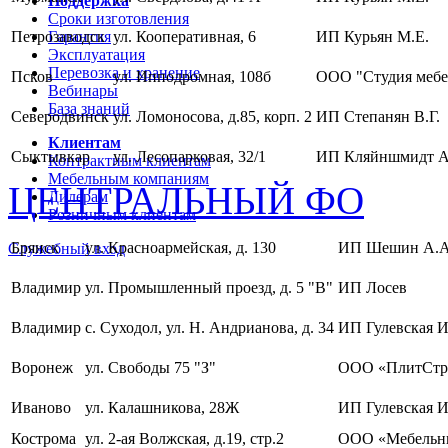
Поддержка
Сроки изготовления
Петрозаводск
Гарантия
ул. Кооперативная, 6
ИП Курьян М.Е.
Эксплуатация
Перевозка и хранение
Псков
ул. Ипподромная, 108б
ООО "Студия мебе
Вебинары
База знаний
Северодвинск
ул. Ломоносова, д.85, корп. 2
ИП Степанян В.Г.
Клиентам
Сыктывкар
ул. Лесопарковая, 32/1
ИП Кляйншмидт А
Контрактным клиентам
Мебельным компаниям
ЦЕНТРАЛЬНЫЙ ФО
Дилерам
Розничным клиентам
Брянск
ул. Красноармейская, д. 130
ИП Шешин А.А
Служебный вход
Владимир
ул. Промышленный проезд, д. 5 "В"
ИП Лосев
Владимир
с. Суходол, ул. Н. Андрианова, д. 34
ИП Гулевская И
Воронеж
ул. Свободы 75 "З"
ООО «ПлитСтр
Иваново
ул. Калашникова, 28Ж
ИП Гулевская И
Кострома
ул. 2-ая Волжская, д.19, стр.2
ООО «Мебельны