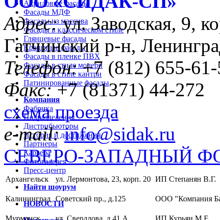
ООО «CИДАК-СП»
Акриловые фасады
Фасады МДФ
Адрес:
ул. Заводская, 9, ко
Фасады из массива
Фасады в классическом стиле
Глянцевые фасады
Гатчинский р-н, Ленингра
Крашеные фасады
Фасады в пленке ПВХ
Телефон:
+7 (812) 655-61-
Фасады в стиле модерн
Фасады в стиле кантри
Патинированные фасады
Факс:
+7 (81371) 44-272
Компания
схема проезда
Фабрика
Подразделения
Дистрибьюторы
e-mail:
info@sidak.ru
История и достижения
Партнеры
СЕВЕРО-ЗАПАДНЫЙ Ф
Карьера
Фотогалерея
Пресс-центр
Архангельск
ул. Лермонтова, 23, корп. 20
ИП Степанян В.Г.
Найти шоурум
Калининград
Советский пр., д.125
ООО "Компания Б
НОВОСТИ
Мурманск
ул. Свердлова, д.41 А
ИП Курьян М.Е.