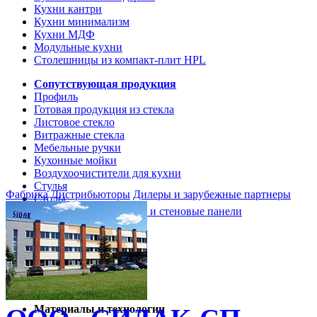
Кухни кантри
Кухни минимализм
Кухни МДФ
Модульные кухни
Столешницы из компакт-плит HPL
Сопутствующая продукция
Профиль
Готовая продукция из стекла
Листовое стекло
Витражные стекла
Мебельные ручки
Кухонные мойки
Воздухоочистители для кухни
Стулья
Фабрика
Дистрибьюторы
Дилеры и зарубежные партнеры
Столы
Кухонные столешницы и стеновые панели
Кухни и мебель
Кухни Softline Marine
Кухни Сидак-СП
Гид по декорам
Материалы и технологии