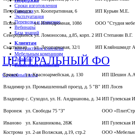
Поддержка
Сроки изготовления
Петрозаводск
Гарантия
ул. Кооперативная, 6
ИП Курьян М.Е.
Эксплуатация
Перевозка и хранение
Псков
ул. Ипподромная, 108б
ООО "Студия мебе
Вебинары
База знаний
Северодвинск
ул. Ломоносова, д.85, корп. 2
ИП Степанян В.Г.
Клиентам
Сыктывкар
ул. Лесопарковая, 32/1
ИП Кляйншмидт А
Контрактным клиентам
Мебельным компаниям
ЦЕНТРАЛЬНЫЙ ФО
Дилерам
Розничным клиентам
Брянск
ул. Красноармейская, д. 130
ИП Шешин А.А
Служебный вход
Владимир
ул. Промышленный проезд, д. 5 "В"
ИП Лосев
Владимир
с. Суходол, ул. Н. Андрианова, д. 34
ИП Гулевская И
Воронеж
ул. Свободы 75 "З"
ООО «ПлитСтр
Иваново
ул. Калашникова, 28Ж
ИП Гулевская И
Кострома
ул. 2-ая Волжская, д.19, стр.2
ООО «Мебельны