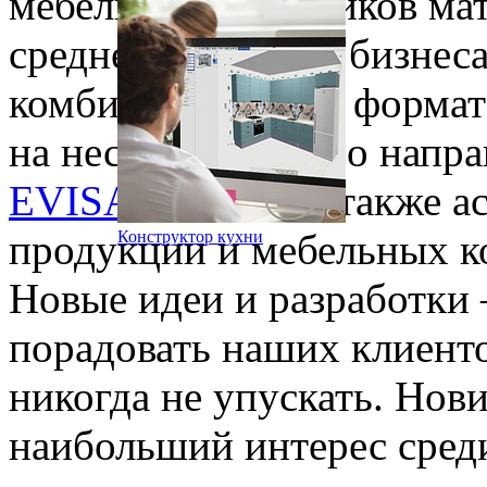
мебели и поставщиков мат
среднего и малого бизнес
комбинированный формат 
на несколько зон по напр
EVISА
и
SiBox
, а также 
продукции и мебельных 
Конструктор кухни
Новые идеи и разработки 
порадовать наших клиент
никогда не упускать. Нов
наибольший интерес среди