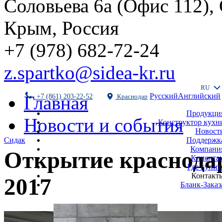
Соловьева 6а (Офис 112),
Крым, Россия
+7 (978) 682-72-24
z.spartko@sidea-kr.ru
RU
Русский
Английский
Главная
+7 (861) 203-22-52
Краснодар
Продукци
Новости и события
Конструктор кухн
Новост
Поддержк
Сидак
Компани
Открытие краснода
Клиента
Где купит
Контакт
2017
Бланк-Заказ