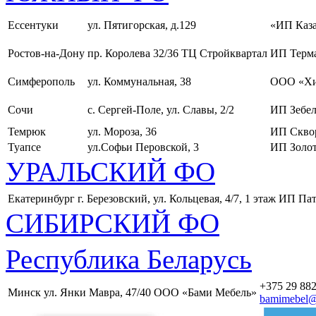
Ессентуки
ул. Пятигорская, д.129
«ИП Каза
Ростов-на-Дону
пр. Королева 32/36 ТЦ Стройквартал
ИП Терма
Симферополь
ул. Коммунальная, 38
ООО «Хи
Сочи
с. Сергей-Поле, ул. Славы, 2/2
ИП Зебел
Темрюк
ул. Мороза, 36
ИП Скво
Туапсе
ул.Софьи Перовской, 3
ИП Золот
УРАЛЬСКИЙ ФО
Екатеринбург
г. Березовский, ул. Кольцевая, 4/7, 1 этаж
ИП Пат
СИБИРСКИЙ ФО
Республика Беларусь
+375 29 882
Минск
ул. Янки Мавра, 47/40
ООО «Бами Мебель»
bamimebel@