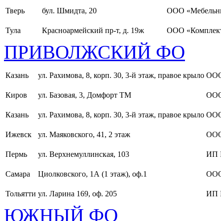
Тверь
бул. Шмидта, 20
ООО «Мебельн
Тула
Красноармейский пр-т, д. 19ж
ООО «Комплект
ПРИВОЛЖСКИЙ ФО
Казань
ул. Рахимова, 8, корп. 30, 3-й этаж, правое крыло
ООО
Киров
ул. Базовая, 3, Домфорт ТМ
ООО
Казань
ул. Рахимова, 8, корп. 30, 3-й этаж, правое крыло
ООО
Ижевск
ул. Маяковского, 41, 2 этаж
ООО
Пермь
ул. Верхнемуллинская, 103
ИП 
Самара
Циолковского, 1А (1 этаж), оф.1
ОО
Тольятти
ул. Ларина 169, оф. 205
ИП 
ЮЖНЫЙ ФО