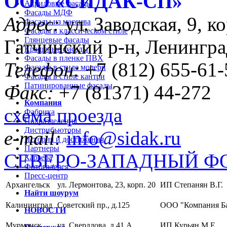
ООО «CИДАК-СП»
Акриловые фасады
Фасады МДФ
Адрес:
ул. Заводская, 9, ко
Фасады из массива
Фасады в классическом стиле
Глянцевые фасады
Гатчинский р-н, Ленингра
Крашеные фасады
Фасады в пленке ПВХ
Телефон:
+7 (812) 655-61-
Фасады в стиле модерн
Фасады в стиле кантри
Патинированные фасады
Факс:
+7 (81371) 44-272
Компания
схема проезда
Фабрика
Подразделения
Дистрибьюторы
e-mail:
info@sidak.ru
История и достижения
Партнеры
СЕВЕРО-ЗАПАДНЫЙ Ф
Карьера
Фотогалерея
Пресс-центр
Архангельск
ул. Лермонтова, 23, корп. 20
ИП Степанян В.Г.
Найти шоурум
Калининград
Советский пр., д.125
ООО "Компания Б
НОВОСТИ
Мурманск
ул. Свердлова, д.41 А
ИП Курьян М.Е.