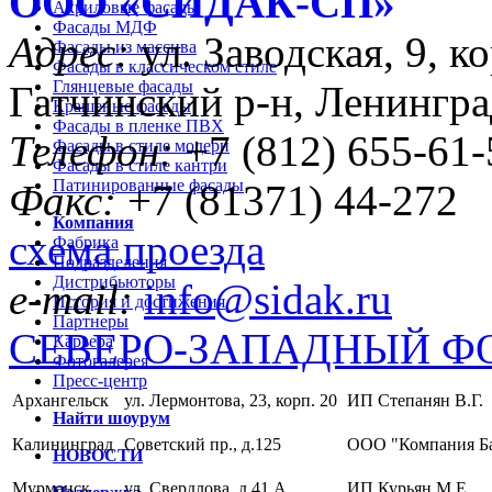
ООО «CИДАК-СП»
Акриловые фасады
Фасады МДФ
Адрес:
ул. Заводская, 9, ко
Фасады из массива
Фасады в классическом стиле
Глянцевые фасады
Гатчинский р-н, Ленингра
Крашеные фасады
Фасады в пленке ПВХ
Телефон:
+7 (812) 655-61-
Фасады в стиле модерн
Фасады в стиле кантри
Патинированные фасады
Факс:
+7 (81371) 44-272
Компания
схема проезда
Фабрика
Подразделения
Дистрибьюторы
e-mail:
info@sidak.ru
История и достижения
Партнеры
СЕВЕРО-ЗАПАДНЫЙ Ф
Карьера
Фотогалерея
Пресс-центр
Архангельск
ул. Лермонтова, 23, корп. 20
ИП Степанян В.Г.
Найти шоурум
Калининград
Советский пр., д.125
ООО "Компания Б
НОВОСТИ
Мурманск
ул. Свердлова, д.41 А
ИП Курьян М.Е.