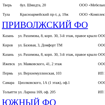
Тверь
бул. Шмидта, 20
ООО «Мебельн
Тула
Красноармейский пр-т, д. 19ж
ООО «Комплект
ПРИВОЛЖСКИЙ ФО
Казань
ул. Рахимова, 8, корп. 30, 3-й этаж, правое крыло
ООО
Киров
ул. Базовая, 3, Домфорт ТМ
ООО
Казань
ул. Рахимова, 8, корп. 30, 3-й этаж, правое крыло
ООО
Ижевск
ул. Маяковского, 41, 2 этаж
ООО
Пермь
ул. Верхнемуллинская, 103
ИП 
Самара
Циолковского, 1А (1 этаж), оф.1
ОО
Тольятти
ул. Ларина 169, оф. 205
ИП 
ЮЖНЫЙ ФО