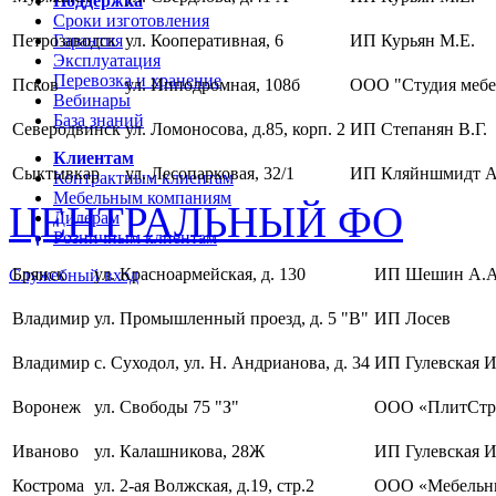
Поддержка
Сроки изготовления
Петрозаводск
Гарантия
ул. Кооперативная, 6
ИП Курьян М.Е.
Эксплуатация
Перевозка и хранение
Псков
ул. Ипподромная, 108б
ООО "Студия мебе
Вебинары
База знаний
Северодвинск
ул. Ломоносова, д.85, корп. 2
ИП Степанян В.Г.
Клиентам
Сыктывкар
ул. Лесопарковая, 32/1
ИП Кляйншмидт А
Контрактным клиентам
Мебельным компаниям
ЦЕНТРАЛЬНЫЙ ФО
Дилерам
Розничным клиентам
Брянск
ул. Красноармейская, д. 130
ИП Шешин А.А
Служебный вход
Владимир
ул. Промышленный проезд, д. 5 "В"
ИП Лосев
Владимир
с. Суходол, ул. Н. Андрианова, д. 34
ИП Гулевская И
Воронеж
ул. Свободы 75 "З"
ООО «ПлитСтр
Иваново
ул. Калашникова, 28Ж
ИП Гулевская И
Кострома
ул. 2-ая Волжская, д.19, стр.2
ООО «Мебельны