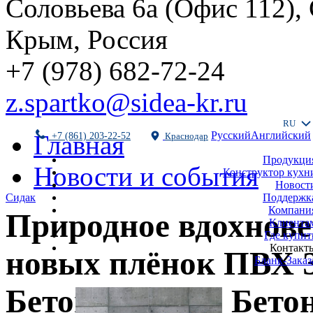
Соловьева 6а (Офис 112),
Крым, Россия
+7 (978) 682-72-24
z.spartko@sidea-kr.ru
RU
Русский
Английский
Главная
+7 (861) 203-22-52
Краснодар
Продукци
Новости и события
Конструктор кухн
Новост
Поддержк
Сидак
Компани
Природное вдохнове
Клиента
Где купит
Контакт
новых плёнок ПВХ 
Бланк-Заказ
Бетон Бромо и Бето