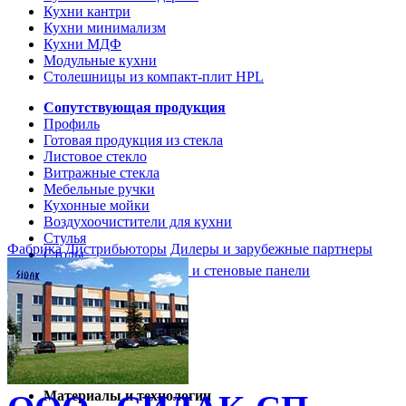
Кухни кантри
Кухни минимализм
Кухни МДФ
Модульные кухни
Столешницы из компакт-плит HPL
Сопутствующая продукция
Профиль
Готовая продукция из стекла
Листовое стекло
Витражные стекла
Мебельные ручки
Кухонные мойки
Воздухоочистители для кухни
Стулья
Фабрика
Дистрибьюторы
Дилеры и зарубежные партнеры
Столы
Кухонные столешницы и стеновые панели
Кухни и мебель
Кухни Softline Marine
Кухни Сидак-СП
Гид по декорам
Материалы и технологии