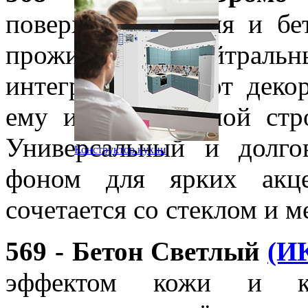
поверхности камня и бе
прожилками. Нейтральн
интегрировать этот деко
ему индустриальной стр
Универсальный и долго
Конструктор кухни
фоном для ярких акце
сочетается со стеклом и м
569 - Бетон Светлый
(И
эффектом кожи и кру