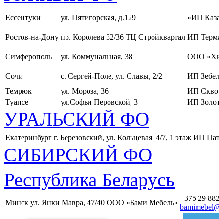
Ессентуки
ул. Пятигорская, д.129
«ИП Каза
Ростов-на-Дону
пр. Королева 32/36 ТЦ Стройквартал
ИП Терма
Симферополь
ул. Коммунальная, 38
ООО «Хи
Сочи
с. Сергей-Поле, ул. Славы, 2/2
ИП Зебел
Темрюк
ул. Мороза, 36
ИП Скво
Туапсе
ул.Софьи Перовской, 3
ИП Золот
УРАЛЬСКИЙ ФО
Екатеринбург
г. Березовский, ул. Кольцевая, 4/7, 1 этаж
ИП Пат
СИБИРСКИЙ ФО
Республика Беларусь
+375 29 882
Минск
ул. Янки Мавра, 47/40
ООО «Бами Мебель»
bamimebel@