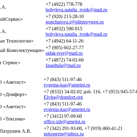
+7 (4922) 778-778
.А.
bobyleva.natalia_ivmk@mail.ru
+7 (920) 213-28-10
ойСервис»
goncharova.i@plitstroytorg.ru
+7 (4932) 590-915
.А.
bobyleva.natalia_ivmk@mail.ru
е Технологии»
+7 (4942) 64-11-26
+7 (905) 602-27-77
ый Комплектующие»
sidak-tver@mail.ru
+7 (4872) 74-02-66
 Сервис»
fasadtula@mail.ru
+7 (843) 511-97-46
 «Аметист»
evgenia-kaz@ametist.ru
+7 (8332) 34-02-02 доб. 116, +7 (953) 945-57-
 «Домфорт»
Elvira@domfort.org
+7 (843) 511-97-46
 «Аметист»
evgenia-kaz@ametist.ru
+7 (3412) 97-09-60
 «Тексима»
office-izh@ametist.ru
+7 (342) 291-93-00, +7 (919) 460-41-21
Патрушев А.В.
nekoperm@inbox.ru