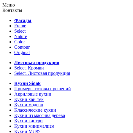
Меню
Контакты
Фасады
Frame
Select
Nature
Color
Contour
Original
Листовая продукция
Select. Кромки
Select. Листовая продукция
Кухни Sidak
Примеры готовых решений
Акриловые кухни
Кухни хай-тек
Кухни модерн
Классические кухни
Кухни из массива дерева
Кухни кантри
Кухни минимализм
Кухни МДФ