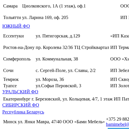
Самара
Циолковского, 1А (1 этаж), оф.1
ОО
Тольятти
ул. Ларина 169, оф. 205
ИП 
ЮЖНЫЙ ФО
Ессентуки
ул. Пятигорская, д.129
«ИП Каза
Ростов-на-Дону
пр. Королева 32/36 ТЦ Стройквартал
ИП Терма
Симферополь
ул. Коммунальная, 38
ООО «Хи
Сочи
с. Сергей-Поле, ул. Славы, 2/2
ИП Зебел
Темрюк
ул. Мороза, 36
ИП Скво
Туапсе
ул.Софьи Перовской, 3
ИП Золот
УРАЛЬСКИЙ ФО
Екатеринбург
г. Березовский, ул. Кольцевая, 4/7, 1 этаж
ИП Пат
СИБИРСКИЙ ФО
Республика Беларусь
+375 29 882
Минск
ул. Янки Мавра, 47/40
ООО «Бами Мебель»
bamimebel@