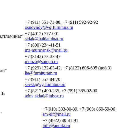
+7 (911) 551-71-88, +7 (911) 592-92-92
osnovnoy@vg-furnitura.ru
+7 (4012) 777-001
алтламинат"
sidak@baltlaminat.ru
+7 (800) 234-41-51
mz-murmansk@mail.ru
+7 (8142) 73-33-47
monza@sampo.ru
+7 (929) 132-03-42, +7 (8122) 606-605 (доб 3)
ли"
lia@furnituram.ru
+7 (911) 557-84-70
sevsk@vg-furnitura.ru
+7 (8212) 400-235, +7 (991) 385-02-90
.В
adm_sklad@inbox.ru
+7(910) 333-30-39, +7 (903) 869-59-06
.
sm-elf@mail.ru
+7 (4922) 49-41-91
info@andria.ru