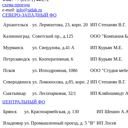
схема проезда
e-mail:
info@sidak.ru
СЕВЕРО-ЗАПАДНЫЙ ФО
Архангельск
ул. Лермонтова, 23, корп. 20
ИП Степанян В.Г.
Калининград
Советский пр., д.125
ООО "Компания Б
Мурманск
ул. Свердлова, д.41 А
ИП Курьян М.Е.
Петрозаводск
ул. Кооперативная, 6
ИП Курьян М.Е.
Псков
ул. Ипподромная, 108б
ООО "Студия мебе
Северодвинск
ул. Ломоносова, д.85, корп. 2
ИП Степанян В.Г.
Сыктывкар
ул. Лесопарковая, 32/1
ИП Кляйншмидт А
ЦЕНТРАЛЬНЫЙ ФО
Брянск
ул. Красноармейская, д. 130
ИП Шешин А.А
Владимир
ул. Промышленный проезд, д. 5 "В"
ИП Лосев