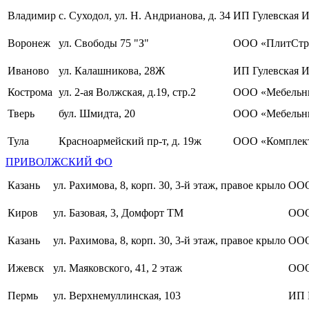
Владимир
с. Суходол, ул. Н. Андрианова, д. 34
ИП Гулевская И
Воронеж
ул. Свободы 75 "З"
ООО «ПлитСтр
Иваново
ул. Калашникова, 28Ж
ИП Гулевская И
Кострома
ул. 2-ая Волжская, д.19, стр.2
ООО «Мебельны
Тверь
бул. Шмидта, 20
ООО «Мебельн
Тула
Красноармейский пр-т, д. 19ж
ООО «Комплект
ПРИВОЛЖСКИЙ ФО
Казань
ул. Рахимова, 8, корп. 30, 3-й этаж, правое крыло
ООО
Киров
ул. Базовая, 3, Домфорт ТМ
ООО
Казань
ул. Рахимова, 8, корп. 30, 3-й этаж, правое крыло
ООО
Ижевск
ул. Маяковского, 41, 2 этаж
ООО
Пермь
ул. Верхнемуллинская, 103
ИП 