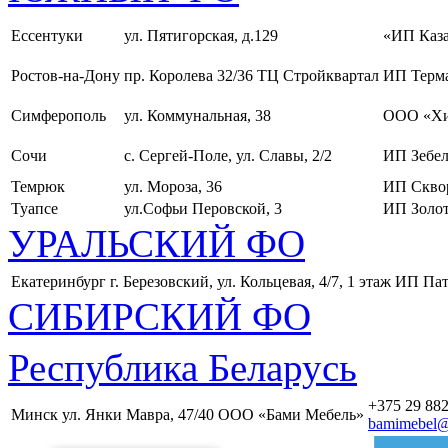
Ессентуки
ул. Пятигорская, д.129
«ИП Каза
Ростов-на-Дону
пр. Королева 32/36 ТЦ Стройквартал
ИП Терма
Симферополь
ул. Коммунальная, 38
ООО «Хи
Сочи
с. Сергей-Поле, ул. Славы, 2/2
ИП Зебел
Темрюк
ул. Мороза, 36
ИП Скво
Туапсе
ул.Софьи Перовской, 3
ИП Золот
УРАЛЬСКИЙ ФО
Екатеринбург
г. Березовский, ул. Кольцевая, 4/7, 1 этаж
ИП Пат
СИБИРСКИЙ ФО
Республика Беларусь
+375 29 882
Минск
ул. Янки Мавра, 47/40
ООО «Бами Мебель»
bamimebel@