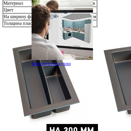
Материал
Высокопрочный пластик
Цвет
Антрацит
На ширину фасада
300, 400, 450, 600, 900 мм
Толщина пластика
3 мм
Конструктор кухни