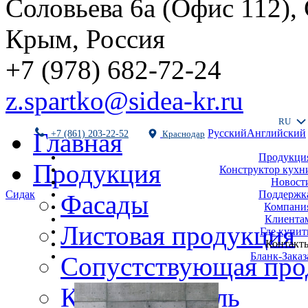
Соловьева 6а (Офис 112),
Крым, Россия
+7 (978) 682-72-24
z.spartko@sidea-kr.ru
RU
Русский
Английский
Главная
+7 (861) 203-22-52
Краснодар
Продукци
Продукция
Конструктор кухн
Новост
Поддержк
Сидак
Фасады
Компани
Клиента
Листовая продукция
Где купит
Контакт
Бланк-Заказ
Сопустствующая про
Кухни и мебель