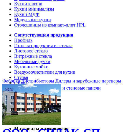
Кухни кантри
Кухни минимализм
Кухни МДФ
Модульные кухни
Столешницы из компакт-плит HPL
Сопутствующая продукция
Профиль
Готовая продукция из стекла
Листовое стекло
Витражные стекла
Мебельные ручки
Кухонные мойки
Воздухоочистители для кухни
Стулья
Фабрика
Дистрибьюторы
Дилеры и зарубежные партнеры
Столы
Кухонные столешницы и стеновые панели
Кухни и мебель
Кухни Softline Marine
Кухни Сидак-СП
Гид по декорам
Материалы и технологии