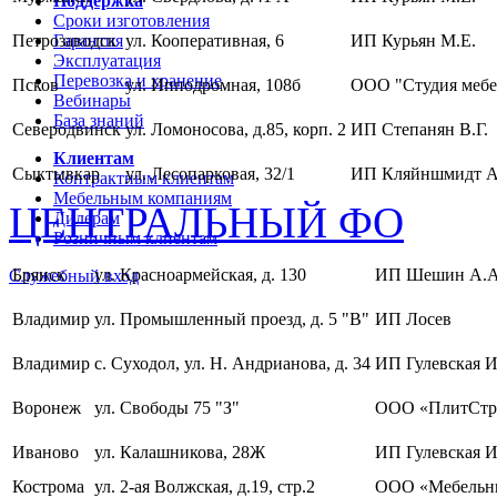
Поддержка
Сроки изготовления
Петрозаводск
Гарантия
ул. Кооперативная, 6
ИП Курьян М.Е.
Эксплуатация
Перевозка и хранение
Псков
ул. Ипподромная, 108б
ООО "Студия мебе
Вебинары
База знаний
Северодвинск
ул. Ломоносова, д.85, корп. 2
ИП Степанян В.Г.
Клиентам
Сыктывкар
ул. Лесопарковая, 32/1
ИП Кляйншмидт А
Контрактным клиентам
Мебельным компаниям
ЦЕНТРАЛЬНЫЙ ФО
Дилерам
Розничным клиентам
Брянск
ул. Красноармейская, д. 130
ИП Шешин А.А
Служебный вход
Владимир
ул. Промышленный проезд, д. 5 "В"
ИП Лосев
Владимир
с. Суходол, ул. Н. Андрианова, д. 34
ИП Гулевская И
Воронеж
ул. Свободы 75 "З"
ООО «ПлитСтр
Иваново
ул. Калашникова, 28Ж
ИП Гулевская И
Кострома
ул. 2-ая Волжская, д.19, стр.2
ООО «Мебельны