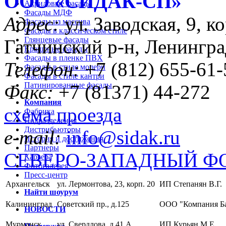
ООО «CИДАК-СП»
Акриловые фасады
Фасады МДФ
Адрес:
ул. Заводская, 9, ко
Фасады из массива
Фасады в классическом стиле
Глянцевые фасады
Гатчинский р-н, Ленингра
Крашеные фасады
Фасады в пленке ПВХ
Телефон:
+7 (812) 655-61-
Фасады в стиле модерн
Фасады в стиле кантри
Патинированные фасады
Факс:
+7 (81371) 44-272
Компания
схема проезда
Фабрика
Подразделения
Дистрибьюторы
e-mail:
info@sidak.ru
История и достижения
Партнеры
СЕВЕРО-ЗАПАДНЫЙ Ф
Карьера
Фотогалерея
Пресс-центр
Архангельск
ул. Лермонтова, 23, корп. 20
ИП Степанян В.Г.
Найти шоурум
Калининград
Советский пр., д.125
ООО "Компания Б
НОВОСТИ
Мурманск
ул. Свердлова, д.41 А
ИП Курьян М.Е.