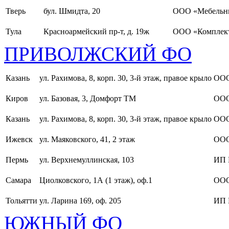
Тверь
бул. Шмидта, 20
ООО «Мебельн
Тула
Красноармейский пр-т, д. 19ж
ООО «Комплект
ПРИВОЛЖСКИЙ ФО
Казань
ул. Рахимова, 8, корп. 30, 3-й этаж, правое крыло
ООО
Киров
ул. Базовая, 3, Домфорт ТМ
ООО
Казань
ул. Рахимова, 8, корп. 30, 3-й этаж, правое крыло
ООО
Ижевск
ул. Маяковского, 41, 2 этаж
ООО
Пермь
ул. Верхнемуллинская, 103
ИП 
Самара
Циолковского, 1А (1 этаж), оф.1
ОО
Тольятти
ул. Ларина 169, оф. 205
ИП 
ЮЖНЫЙ ФО