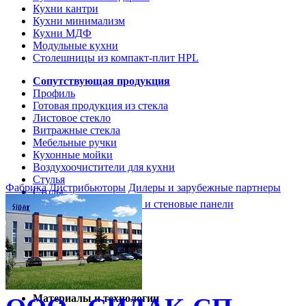
Кухни кантри
Кухни минимализм
Кухни МДФ
Модульные кухни
Столешницы из компакт-плит HPL
Сопутствующая продукция
Профиль
Готовая продукция из стекла
Листовое стекло
Витражные стекла
Мебельные ручки
Кухонные мойки
Воздухоочистители для кухни
Стулья
Фабрика
Дистрибьюторы
Дилеры и зарубежные партнеры
Столы
Кухонные столешницы и стеновые панели
Кухни и мебель
Кухни Softline Marine
Кухни Сидак-СП
Гид по декорам
Материалы и технологии