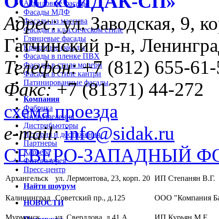
ООО «CИДАК-СП»
Акриловые фасады
Фасады МДФ
Адрес:
ул. Заводская, 9, ко
Фасады из массива
Фасады в классическом стиле
Глянцевые фасады
Гатчинский р-н, Ленингра
Крашеные фасады
Фасады в пленке ПВХ
Телефон:
+7 (812) 655-61-
Фасады в стиле модерн
Фасады в стиле кантри
Патинированные фасады
Факс:
+7 (81371) 44-272
Компания
схема проезда
Фабрика
Подразделения
Дистрибьюторы
e-mail:
info@sidak.ru
История и достижения
Партнеры
СЕВЕРО-ЗАПАДНЫЙ Ф
Карьера
Фотогалерея
Пресс-центр
Архангельск
ул. Лермонтова, 23, корп. 20
ИП Степанян В.Г.
Найти шоурум
Калининград
Советский пр., д.125
ООО "Компания Б
НОВОСТИ
Мурманск
ул. Свердлова, д.41 А
ИП Курьян М.Е.