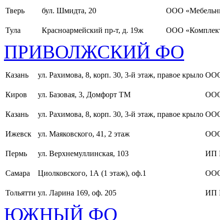
Тверь
бул. Шмидта, 20
ООО «Мебельн
Тула
Красноармейский пр-т, д. 19ж
ООО «Комплект
ПРИВОЛЖСКИЙ ФО
Казань
ул. Рахимова, 8, корп. 30, 3-й этаж, правое крыло
ООО
Киров
ул. Базовая, 3, Домфорт ТМ
ООО
Казань
ул. Рахимова, 8, корп. 30, 3-й этаж, правое крыло
ООО
Ижевск
ул. Маяковского, 41, 2 этаж
ООО
Пермь
ул. Верхнемуллинская, 103
ИП 
Самара
Циолковского, 1А (1 этаж), оф.1
ОО
Тольятти
ул. Ларина 169, оф. 205
ИП 
ЮЖНЫЙ ФО