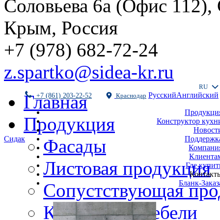
Соловьева 6а (Офис 112),
Крым, Россия
+7 (978) 682-72-24
z.spartko@sidea-kr.ru
RU
Русский
Английский
Главная
+7 (861) 203-22-52
Краснодар
Продукци
Продукция
Конструктор кухн
Новост
Поддержк
Сидак
Фасады
Компани
Клиента
Листовая продукция
Где купит
Контакт
Бланк-Заказ
Сопустствующая про
Комплекты мебели