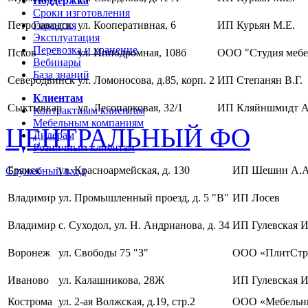
Поддержка
Сроки изготовления
Петрозаводск
Гарантия
ул. Кооперативная, 6
ИП Курьян М.Е.
Эксплуатация
Перевозка и хранение
Псков
ул. Ипподромная, 108б
ООО "Студия мебе
Вебинары
База знаний
Северодвинск
ул. Ломоносова, д.85, корп. 2
ИП Степанян В.Г.
Клиентам
Сыктывкар
ул. Лесопарковая, 32/1
ИП Кляйншмидт А
Контрактным клиентам
Мебельным компаниям
ЦЕНТРАЛЬНЫЙ ФО
Дилерам
Розничным клиентам
Брянск
ул. Красноармейская, д. 130
ИП Шешин А.А
Служебный вход
Владимир
ул. Промышленный проезд, д. 5 "В"
ИП Лосев
Владимир
с. Суходол, ул. Н. Андрианова, д. 34
ИП Гулевская И
Воронеж
ул. Свободы 75 "З"
ООО «ПлитСтр
Иваново
ул. Калашникова, 28Ж
ИП Гулевская И
Кострома
ул. 2-ая Волжская, д.19, стр.2
ООО «Мебельны