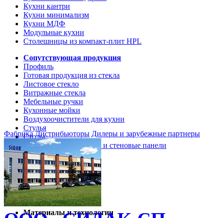
Кухни кантри
Кухни минимализм
Кухни МДФ
Модульные кухни
Столешницы из компакт-плит HPL
Сопутствующая продукция
Профиль
Готовая продукция из стекла
Листовое стекло
Витражные стекла
Мебельные ручки
Кухонные мойки
Воздухоочистители для кухни
Стулья
Фабрика
Дистрибьюторы
Дилеры и зарубежные партнеры
Столы
Кухонные столешницы и стеновые панели
Кухни и мебель
Кухни Softline Marine
Кухни Сидак-СП
Гид по декорам
Материалы и технологии