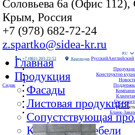
Соловьева 6а (Офис 112),
Крым, Россия
+7 (978) 682-72-24
z.spartko@sidea-kr.ru
RU
Русский
Английский
Главная
+7 (861) 203-22-52
Краснодар
Продукци
Продукция
Конструктор кухн
Новост
Поддержк
Сидак
Фасады
Компани
Клиента
Листовая продукция
Где купит
Контакт
Бланк-Заказ
Сопустствующая про
Комплекты мебели