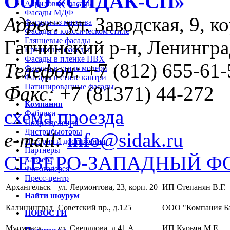
ООО «CИДАК-СП»
Акриловые фасады
Фасады МДФ
Адрес:
ул. Заводская, 9, ко
Фасады из массива
Фасады в классическом стиле
Глянцевые фасады
Гатчинский р-н, Ленингра
Крашеные фасады
Фасады в пленке ПВХ
Телефон:
+7 (812) 655-61-
Фасады в стиле модерн
Фасады в стиле кантри
Патинированные фасады
Факс:
+7 (81371) 44-272
Компания
схема проезда
Фабрика
Подразделения
Дистрибьюторы
e-mail:
info@sidak.ru
История и достижения
Партнеры
СЕВЕРО-ЗАПАДНЫЙ Ф
Карьера
Фотогалерея
Пресс-центр
Архангельск
ул. Лермонтова, 23, корп. 20
ИП Степанян В.Г.
Найти шоурум
Калининград
Советский пр., д.125
ООО "Компания Б
НОВОСТИ
Мурманск
ул. Свердлова, д.41 А
ИП Курьян М.Е.