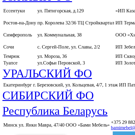
Ессентуки
ул. Пятигорская, д.129
«ИП Каза
Ростов-на-Дону
пр. Королева 32/36 ТЦ Стройквартал
ИП Терма
Симферополь
ул. Коммунальная, 38
ООО «Хи
Сочи
с. Сергей-Поле, ул. Славы, 2/2
ИП Зебел
Темрюк
ул. Мороза, 36
ИП Скво
Туапсе
ул.Софьи Перовской, 3
ИП Золот
УРАЛЬСКИЙ ФО
Екатеринбург
г. Березовский, ул. Кольцевая, 4/7, 1 этаж
ИП Пат
СИБИРСКИЙ ФО
Республика Беларусь
+375 29 882
Минск
ул. Янки Мавра, 47/40
ООО «Бами Мебель»
bamimebel@