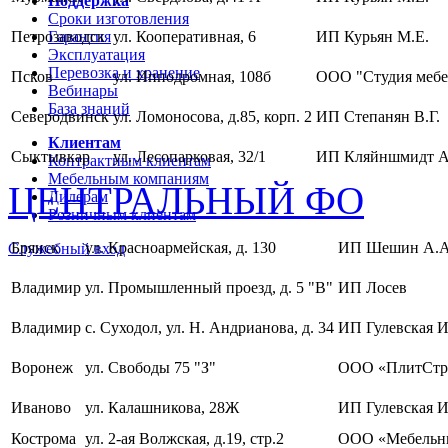
Поддержка
Сроки изготовления
Петрозаводск
Гарантия
ул. Кооперативная, 6
ИП Курьян М.Е.
Эксплуатация
Перевозка и хранение
Псков
ул. Ипподромная, 108б
ООО "Студия мебе
Вебинары
База знаний
Северодвинск
ул. Ломоносова, д.85, корп. 2
ИП Степанян В.Г.
Клиентам
Сыктывкар
ул. Лесопарковая, 32/1
ИП Кляйншмидт А
Контрактным клиентам
Мебельным компаниям
ЦЕНТРАЛЬНЫЙ ФО
Дилерам
Розничным клиентам
Брянск
ул. Красноармейская, д. 130
ИП Шешин А.А
Служебный вход
Владимир
ул. Промышленный проезд, д. 5 "В"
ИП Лосев
Владимир
с. Суходол, ул. Н. Андрианова, д. 34
ИП Гулевская И
Воронеж
ул. Свободы 75 "З"
ООО «ПлитСтр
Иваново
ул. Калашникова, 28Ж
ИП Гулевская И
Кострома
ул. 2-ая Волжская, д.19, стр.2
ООО «Мебельны