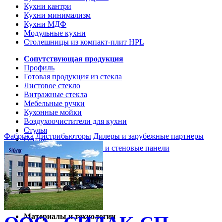
Кухни кантри
Кухни минимализм
Кухни МДФ
Модульные кухни
Столешницы из компакт-плит HPL
Сопутствующая продукция
Профиль
Готовая продукция из стекла
Листовое стекло
Витражные стекла
Мебельные ручки
Кухонные мойки
Воздухоочистители для кухни
Стулья
Фабрика
Дистрибьюторы
Дилеры и зарубежные партнеры
Столы
Кухонные столешницы и стеновые панели
Кухни и мебель
Кухни Softline Marine
Кухни Сидак-СП
Гид по декорам
Материалы и технологии