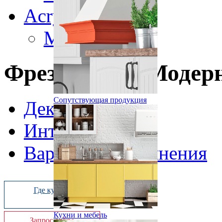
Acryline
Модерн
Фрезеровка «Модер
Сопутствующая продукция
Декоры
Интерьер
Варианты исполнения
Где купить
Кухни и мебель
Запрос online