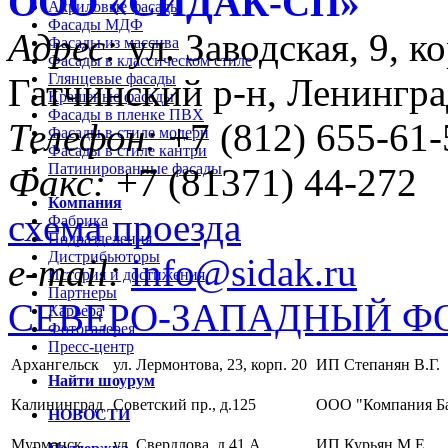
ООО «CИДАК-СП»
Акриловые фасады
Фасады МДФ
Адрес:
ул. Заводская, 9, ко
Фасады из массива
Фасады в классическом стиле
Глянцевые фасады
Гатчинский р-н, Ленингра
Крашеные фасады
Фасады в пленке ПВХ
Телефон:
+7 (812) 655-61-
Фасады в стиле модерн
Фасады в стиле кантри
Патинированные фасады
Факс:
+7 (81371) 44-272
Компания
схема проезда
Фабрика
Подразделения
Дистрибьюторы
e-mail:
info@sidak.ru
История и достижения
Партнеры
СЕВЕРО-ЗАПАДНЫЙ Ф
Карьера
Фотогалерея
Пресс-центр
Архангельск
ул. Лермонтова, 23, корп. 20
ИП Степанян В.Г.
Найти шоурум
Калининград
Советский пр., д.125
ООО "Компания Б
НОВОСТИ
Мурманск
ул. Свердлова, д.41 А
ИП Курьян М.Е.