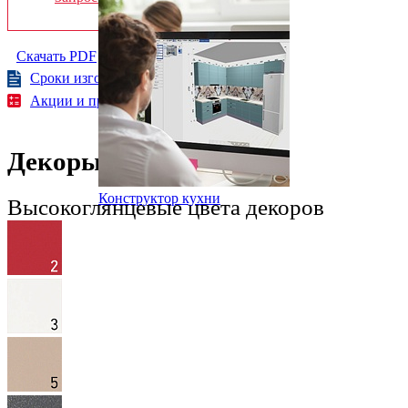
Скачать PDF
Сроки изготовления
Акции и предложения
Декоры
Конструктор кухни
Высокоглянцевые цвета декоров