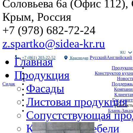
Соловьева 6а (Офис 112),
Крым, Россия
+7 (978) 682-72-24
z.spartko@sidea-kr.ru
RU
Русский
Английский
Главная
+7 (861) 203-22-52
Краснодар
Продукци
Продукция
Конструктор кухн
Новост
Поддержк
Сидак
Фасады
Компани
Клиента
Листовая продукция
Где купит
Контакт
Бланк-Заказ
Сопустствующая про
Комплекты мебели