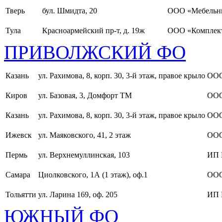
Тверь
бул. Шмидта, 20
ООО «Мебельн
Тула
Красноармейский пр-т, д. 19ж
ООО «Комплект
ПРИВОЛЖСКИЙ ФО
Казань
ул. Рахимова, 8, корп. 30, 3-й этаж, правое крыло
ООО
Киров
ул. Базовая, 3, Домфорт ТМ
ООО
Казань
ул. Рахимова, 8, корп. 30, 3-й этаж, правое крыло
ООО
Ижевск
ул. Маяковского, 41, 2 этаж
ООО
Пермь
ул. Верхнемуллинская, 103
ИП 
Самара
Циолковского, 1А (1 этаж), оф.1
ОО
Тольятти
ул. Ларина 169, оф. 205
ИП 
ЮЖНЫЙ ФО