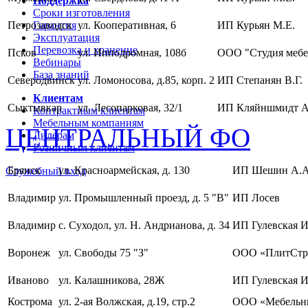
Поддержка
Сроки изготовления
Петрозаводск
Гарантия
ул. Кооперативная, 6
ИП Курьян М.Е.
Эксплуатация
Перевозка и хранение
Псков
ул. Ипподромная, 108б
ООО "Студия мебе
Вебинары
База знаний
Северодвинск
ул. Ломоносова, д.85, корп. 2
ИП Степанян В.Г.
Клиентам
Сыктывкар
ул. Лесопарковая, 32/1
ИП Кляйншмидт А
Контрактным клиентам
Мебельным компаниям
ЦЕНТРАЛЬНЫЙ ФО
Дилерам
Розничным клиентам
Брянск
ул. Красноармейская, д. 130
ИП Шешин А.А
Служебный вход
Владимир
ул. Промышленный проезд, д. 5 "В"
ИП Лосев
Владимир
с. Суходол, ул. Н. Андрианова, д. 34
ИП Гулевская И
Воронеж
ул. Свободы 75 "З"
ООО «ПлитСтр
Иваново
ул. Калашникова, 28Ж
ИП Гулевская И
Кострома
ул. 2-ая Волжская, д.19, стр.2
ООО «Мебельны