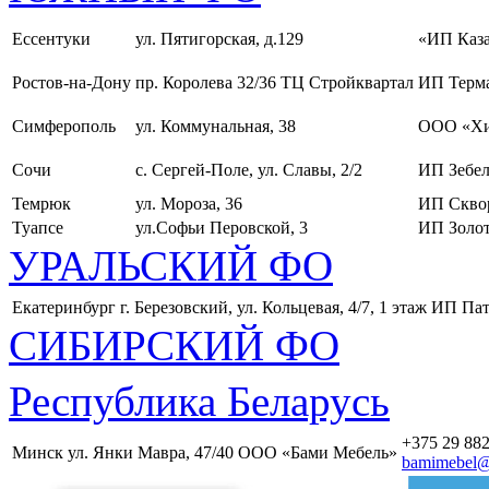
Ессентуки
ул. Пятигорская, д.129
«ИП Каза
Ростов-на-Дону
пр. Королева 32/36 ТЦ Стройквартал
ИП Терма
Симферополь
ул. Коммунальная, 38
ООО «Хи
Сочи
с. Сергей-Поле, ул. Славы, 2/2
ИП Зебел
Темрюк
ул. Мороза, 36
ИП Скво
Туапсе
ул.Софьи Перовской, 3
ИП Золот
УРАЛЬСКИЙ ФО
Екатеринбург
г. Березовский, ул. Кольцевая, 4/7, 1 этаж
ИП Пат
СИБИРСКИЙ ФО
Республика Беларусь
+375 29 882
Минск
ул. Янки Мавра, 47/40
ООО «Бами Мебель»
bamimebel@