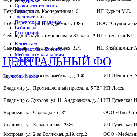
Поддержка
Сроки изготовления
Петрозаводск
Гарантия
ул. Кооперативная, 6
ИП Курьян М.Е.
Эксплуатация
Перевозка и хранение
Псков
ул. Ипподромная, 108б
ООО "Студия мебе
Вебинары
База знаний
Северодвинск
ул. Ломоносова, д.85, корп. 2
ИП Степанян В.Г.
Клиентам
Сыктывкар
ул. Лесопарковая, 32/1
ИП Кляйншмидт А
Контрактным клиентам
Мебельным компаниям
ЦЕНТРАЛЬНЫЙ ФО
Дилерам
Розничным клиентам
Брянск
ул. Красноармейская, д. 130
ИП Шешин А.А
Служебный вход
Владимир
ул. Промышленный проезд, д. 5 "В"
ИП Лосев
Владимир
с. Суходол, ул. Н. Андрианова, д. 34
ИП Гулевская И
Воронеж
ул. Свободы 75 "З"
ООО «ПлитСтр
Иваново
ул. Калашникова, 28Ж
ИП Гулевская И
Кострома
ул. 2-ая Волжская, д.19, стр.2
ООО «Мебельны