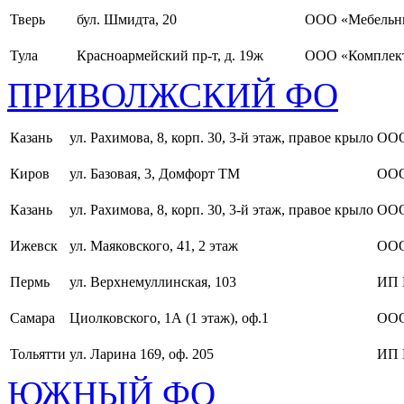
Тверь
бул. Шмидта, 20
ООО «Мебельн
Тула
Красноармейский пр-т, д. 19ж
ООО «Комплект
ПРИВОЛЖСКИЙ ФО
Казань
ул. Рахимова, 8, корп. 30, 3-й этаж, правое крыло
ООО
Киров
ул. Базовая, 3, Домфорт ТМ
ООО
Казань
ул. Рахимова, 8, корп. 30, 3-й этаж, правое крыло
ООО
Ижевск
ул. Маяковского, 41, 2 этаж
ООО
Пермь
ул. Верхнемуллинская, 103
ИП 
Самара
Циолковского, 1А (1 этаж), оф.1
ОО
Тольятти
ул. Ларина 169, оф. 205
ИП 
ЮЖНЫЙ ФО