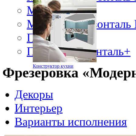
Модерн RF10
Модерн горизонталь
Пиано+
Пиано горизонталь+
Конструктор кухни
Фрезеровка «Модер
Декоры
Интерьер
Варианты исполнения