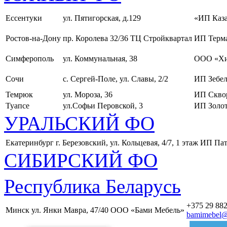
Ессентуки
ул. Пятигорская, д.129
«ИП Каза
Ростов-на-Дону
пр. Королева 32/36 ТЦ Стройквартал
ИП Терма
Симферополь
ул. Коммунальная, 38
ООО «Хи
Сочи
с. Сергей-Поле, ул. Славы, 2/2
ИП Зебел
Темрюк
ул. Мороза, 36
ИП Скво
Туапсе
ул.Софьи Перовской, 3
ИП Золот
УРАЛЬСКИЙ ФО
Екатеринбург
г. Березовский, ул. Кольцевая, 4/7, 1 этаж
ИП Пат
СИБИРСКИЙ ФО
Республика Беларусь
+375 29 882
Минск
ул. Янки Мавра, 47/40
ООО «Бами Мебель»
bamimebel@