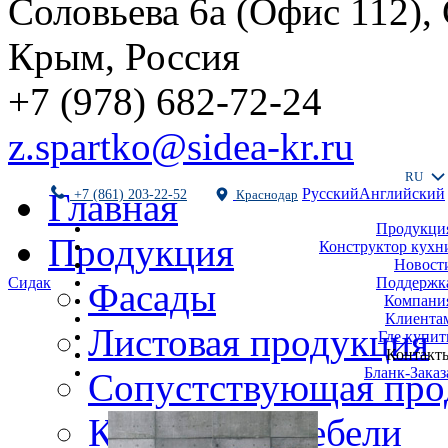
Соловьева 6а (Офис 112),
Крым, Россия
+7 (978) 682-72-24
z.spartko@sidea-kr.ru
RU
Русский
Английский
Главная
+7 (861) 203-22-52
Краснодар
Продукци
Продукция
Конструктор кухн
Новост
Поддержк
Сидак
Фасады
Компани
Клиента
Листовая продукция
Где купит
Контакт
Бланк-Заказ
Сопустствующая про
Комплекты мебели