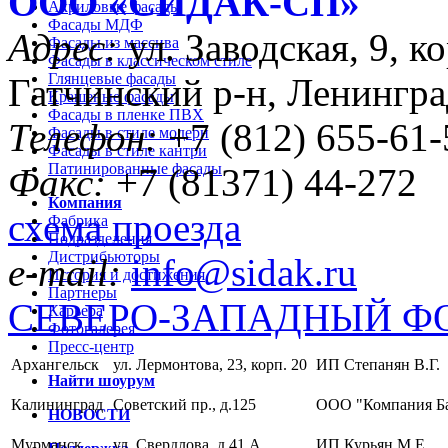
ООО «CИДАК-СП»
Акриловые фасады
Фасады МДФ
Адрес:
ул. Заводская, 9, ко
Фасады из массива
Фасады в классическом стиле
Глянцевые фасады
Гатчинский р-н, Ленингра
Крашеные фасады
Фасады в пленке ПВХ
Телефон:
+7 (812) 655-61-
Фасады в стиле модерн
Фасады в стиле кантри
Патинированные фасады
Факс:
+7 (81371) 44-272
Компания
схема проезда
Фабрика
Подразделения
Дистрибьюторы
e-mail:
info@sidak.ru
История и достижения
Партнеры
СЕВЕРО-ЗАПАДНЫЙ Ф
Карьера
Фотогалерея
Пресс-центр
Архангельск
ул. Лермонтова, 23, корп. 20
ИП Степанян В.Г.
Найти шоурум
Калининград
Советский пр., д.125
ООО "Компания Б
НОВОСТИ
Мурманск
ул. Свердлова, д.41 А
ИП Курьян М.Е.