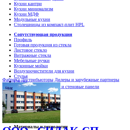
Кухни кантри
Кухни минимализм
Кухни МДФ
Модульные кухни
Столешницы из компакт-плит HPL
Сопутствующая продукция
Профиль
Готовая продукция из стекла
Листовое стекло
Витражные стекла
Мебельные ручки
Кухонные мойки
Воздухоочистители для кухни
Стулья
Фабрика
Дистрибьюторы
Дилеры и зарубежные партнеры
Столы
Кухонные столешницы и стеновые панели
Кухни и мебель
Кухни Softline Marine
Кухни Сидак-СП
Гид по декорам
Материалы и технологии