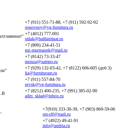
+7 (911) 551-71-88, +7 (911) 592-92-92
osnovnoy@vg-furnitura.ru
+7 (4012) 777-001
алтламинат"
sidak@baltlaminat.ru
+7 (800) 234-41-51
mz-murmansk@mail.ru
+7 (8142) 73-33-47
monza@sampo.ru
+7 (929) 132-03-42, +7 (8122) 606-605 (доб 3)
ли"
lia@furnituram.ru
+7 (911) 557-84-70
sevsk@vg-furnitura.ru
+7 (8212) 400-235, +7 (991) 385-02-90
.В
adm_sklad@inbox.ru
+7(910) 333-30-39, +7 (903) 869-59-06
.
sm-elf@mail.ru
+7 (4922) 49-41-91
info@andria.ru