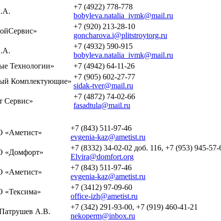
+7 (4922) 778-778
.А.
bobyleva.natalia_ivmk@mail.ru
+7 (920) 213-28-10
ойСервис»
goncharova.i@plitstroytorg.ru
+7 (4932) 590-915
.А.
bobyleva.natalia_ivmk@mail.ru
е Технологии»
+7 (4942) 64-11-26
+7 (905) 602-27-77
ый Комплектующие»
sidak-tver@mail.ru
+7 (4872) 74-02-66
 Сервис»
fasadtula@mail.ru
+7 (843) 511-97-46
 «Аметист»
evgenia-kaz@ametist.ru
+7 (8332) 34-02-02 доб. 116, +7 (953) 945-57-
 «Домфорт»
Elvira@domfort.org
+7 (843) 511-97-46
 «Аметист»
evgenia-kaz@ametist.ru
+7 (3412) 97-09-60
 «Тексима»
office-izh@ametist.ru
+7 (342) 291-93-00, +7 (919) 460-41-21
Патрушев А.В.
nekoperm@inbox.ru