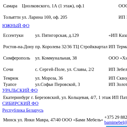
Самара
Циолковского, 1А (1 этаж), оф.1
ОО
Тольятти
ул. Ларина 169, оф. 205
ИП 
ЮЖНЫЙ ФО
Ессентуки
ул. Пятигорская, д.129
«ИП Каза
Ростов-на-Дону
пр. Королева 32/36 ТЦ Стройквартал
ИП Терма
Симферополь
ул. Коммунальная, 38
ООО «Хи
Сочи
с. Сергей-Поле, ул. Славы, 2/2
ИП Зебел
Темрюк
ул. Мороза, 36
ИП Скво
Туапсе
ул.Софьи Перовской, 3
ИП Золот
УРАЛЬСКИЙ ФО
Екатеринбург
г. Березовский, ул. Кольцевая, 4/7, 1 этаж
ИП Пат
СИБИРСКИЙ ФО
Республика Беларусь
+375 29 882
Минск
ул. Янки Мавра, 47/40
ООО «Бами Мебель»
bamimebel@