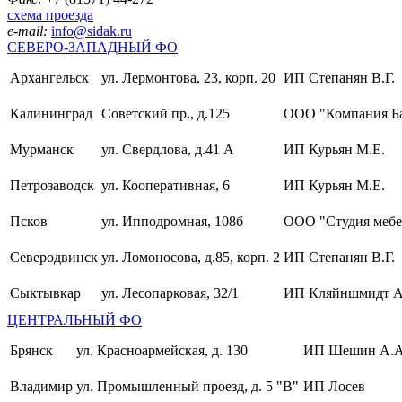
схема проезда
e-mail:
info@sidak.ru
СЕВЕРО-ЗАПАДНЫЙ ФО
Архангельск
ул. Лермонтова, 23, корп. 20
ИП Степанян В.Г.
Калининград
Советский пр., д.125
ООО "Компания Б
Мурманск
ул. Свердлова, д.41 А
ИП Курьян М.Е.
Петрозаводск
ул. Кооперативная, 6
ИП Курьян М.Е.
Псков
ул. Ипподромная, 108б
ООО "Студия мебе
Северодвинск
ул. Ломоносова, д.85, корп. 2
ИП Степанян В.Г.
Сыктывкар
ул. Лесопарковая, 32/1
ИП Кляйншмидт А
ЦЕНТРАЛЬНЫЙ ФО
Брянск
ул. Красноармейская, д. 130
ИП Шешин А.А
Владимир
ул. Промышленный проезд, д. 5 "В"
ИП Лосев