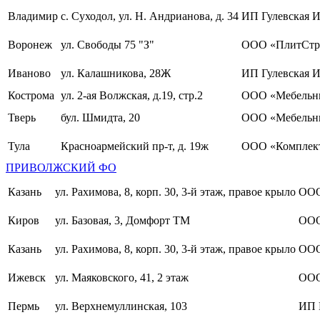
Владимир
с. Суходол, ул. Н. Андрианова, д. 34
ИП Гулевская И
Воронеж
ул. Свободы 75 "З"
ООО «ПлитСтр
Иваново
ул. Калашникова, 28Ж
ИП Гулевская И
Кострома
ул. 2-ая Волжская, д.19, стр.2
ООО «Мебельны
Тверь
бул. Шмидта, 20
ООО «Мебельн
Тула
Красноармейский пр-т, д. 19ж
ООО «Комплект
ПРИВОЛЖСКИЙ ФО
Казань
ул. Рахимова, 8, корп. 30, 3-й этаж, правое крыло
ООО
Киров
ул. Базовая, 3, Домфорт ТМ
ООО
Казань
ул. Рахимова, 8, корп. 30, 3-й этаж, правое крыло
ООО
Ижевск
ул. Маяковского, 41, 2 этаж
ООО
Пермь
ул. Верхнемуллинская, 103
ИП 