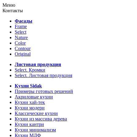
Меню
Контакты
Фасады
Frame
Select
Nature
Color
Contour
Original
Листовая продукция
Select. Кромки
Select. Листовая продукция
Кухни Sidak
Примеры готовых решений
Акриловые кухни
Кухни хай-тек
Кухни модерн
Классические кухни
Кухни из массива дерева
Кухни кантри
Кухни минимализм
Кухни МДФ