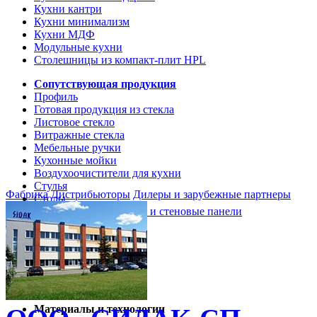
Кухни кантри
Кухни минимализм
Кухни МДФ
Модульные кухни
Столешницы из компакт-плит HPL
Сопутствующая продукция
Профиль
Готовая продукция из стекла
Листовое стекло
Витражные стекла
Мебельные ручки
Кухонные мойки
Воздухоочистители для кухни
Стулья
Фабрика
Дистрибьюторы
Дилеры и зарубежные партнеры
Столы
Кухонные столешницы и стеновые панели
Кухни и мебель
Кухни Softline Marine
Кухни Сидак-СП
Гид по декорам
Материалы и технологии