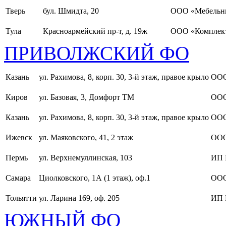
Тверь
бул. Шмидта, 20
ООО «Мебельн
Тула
Красноармейский пр-т, д. 19ж
ООО «Комплект
ПРИВОЛЖСКИЙ ФО
Казань
ул. Рахимова, 8, корп. 30, 3-й этаж, правое крыло
ООО
Киров
ул. Базовая, 3, Домфорт ТМ
ООО
Казань
ул. Рахимова, 8, корп. 30, 3-й этаж, правое крыло
ООО
Ижевск
ул. Маяковского, 41, 2 этаж
ООО
Пермь
ул. Верхнемуллинская, 103
ИП 
Самара
Циолковского, 1А (1 этаж), оф.1
ОО
Тольятти
ул. Ларина 169, оф. 205
ИП 
ЮЖНЫЙ ФО