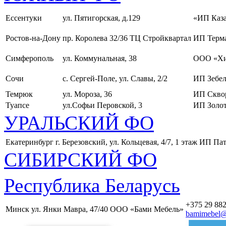
Ессентуки
ул. Пятигорская, д.129
«ИП Каза
Ростов-на-Дону
пр. Королева 32/36 ТЦ Стройквартал
ИП Терма
Симферополь
ул. Коммунальная, 38
ООО «Хи
Сочи
с. Сергей-Поле, ул. Славы, 2/2
ИП Зебел
Темрюк
ул. Мороза, 36
ИП Скво
Туапсе
ул.Софьи Перовской, 3
ИП Золот
УРАЛЬСКИЙ ФО
Екатеринбург
г. Березовский, ул. Кольцевая, 4/7, 1 этаж
ИП Пат
СИБИРСКИЙ ФО
Республика Беларусь
+375 29 882
Минск
ул. Янки Мавра, 47/40
ООО «Бами Мебель»
bamimebel@