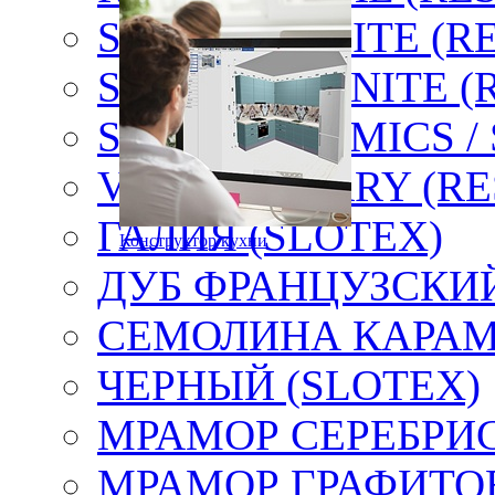
SHABBY WHITE (R
SMOKE GRANITE (
SNOW CERAMICS /
VIOLA CHERRY (RE
ГАЛИЯ (SLOTEX)
Конструктор кухни
ДУБ ФРАНЦУЗСКИЙ
СЕМОЛИНА КАРАМ
ЧЕРНЫЙ (SLOTEX)
МРАМОР СЕРЕБРИС
МРАМОР ГРАФИТО