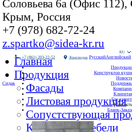
Соловьева 6а (Офис 112),
Крым, Россия
+7 (978) 682-72-24
z.spartko@sidea-kr.ru
RU
Русский
Английский
Главная
+7 (861) 203-22-52
Краснодар
Продукци
Продукция
Конструктор кухн
Новост
Поддержк
Сидак
Фасады
Компани
Клиента
Листовая продукция
Где купит
Контакт
Бланк-Заказ
Сопустствующая про
Комплекты мебели