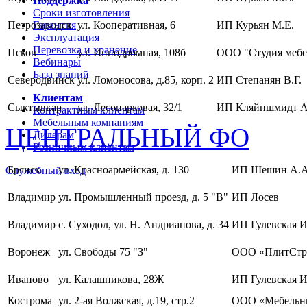
Поддержка
Сроки изготовления
Петрозаводск
Гарантия
ул. Кооперативная, 6
ИП Курьян М.Е.
Эксплуатация
Перевозка и хранение
Псков
ул. Ипподромная, 108б
ООО "Студия мебе
Вебинары
База знаний
Северодвинск
ул. Ломоносова, д.85, корп. 2
ИП Степанян В.Г.
Клиентам
Сыктывкар
ул. Лесопарковая, 32/1
ИП Кляйншмидт А
Контрактным клиентам
Мебельным компаниям
ЦЕНТРАЛЬНЫЙ ФО
Дилерам
Розничным клиентам
Брянск
ул. Красноармейская, д. 130
ИП Шешин А.А
Служебный вход
Владимир
ул. Промышленный проезд, д. 5 "В"
ИП Лосев
Владимир
с. Суходол, ул. Н. Андрианова, д. 34
ИП Гулевская И
Воронеж
ул. Свободы 75 "З"
ООО «ПлитСтр
Иваново
ул. Калашникова, 28Ж
ИП Гулевская И
Кострома
ул. 2-ая Волжская, д.19, стр.2
ООО «Мебельны