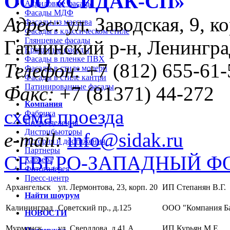
ООО «CИДАК-СП»
Акриловые фасады
Фасады МДФ
Адрес:
ул. Заводская, 9, ко
Фасады из массива
Фасады в классическом стиле
Глянцевые фасады
Гатчинский р-н, Ленингра
Крашеные фасады
Фасады в пленке ПВХ
Телефон:
+7 (812) 655-61-
Фасады в стиле модерн
Фасады в стиле кантри
Патинированные фасады
Факс:
+7 (81371) 44-272
Компания
схема проезда
Фабрика
Подразделения
Дистрибьюторы
e-mail:
info@sidak.ru
История и достижения
Партнеры
СЕВЕРО-ЗАПАДНЫЙ Ф
Карьера
Фотогалерея
Пресс-центр
Архангельск
ул. Лермонтова, 23, корп. 20
ИП Степанян В.Г.
Найти шоурум
Калининград
Советский пр., д.125
ООО "Компания Б
НОВОСТИ
Мурманск
ул. Свердлова, д.41 А
ИП Курьян М.Е.