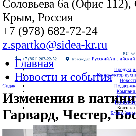
Соловьева 6а (Офис 112),
Крым, Россия
+7 (978) 682-72-24
z.spartko@sidea-kr.ru
RU
Русский
Английский
Главная
+7 (861) 203-22-52
Краснодар
Продукци
Новости и события
Конструктор кухн
Новост
Поддержк
Сидак
Компани
Изменения в патин
Клиента
Где купит
Контакт
Гарвард, Честер, Бо
Бланк-Заказ