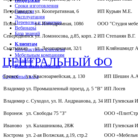
Поддержка
Сроки изготовления
Петрозаводск
Гарантия
ул. Кооперативная, 6
ИП Курьян М.Е.
Эксплуатация
Перевозка и хранение
Псков
ул. Ипподромная, 108б
ООО "Студия мебе
Вебинары
База знаний
Северодвинск
ул. Ломоносова, д.85, корп. 2
ИП Степанян В.Г.
Клиентам
Сыктывкар
ул. Лесопарковая, 32/1
ИП Кляйншмидт А
Контрактным клиентам
Мебельным компаниям
ЦЕНТРАЛЬНЫЙ ФО
Дилерам
Розничным клиентам
Брянск
ул. Красноармейская, д. 130
ИП Шешин А.А
Служебный вход
Владимир
ул. Промышленный проезд, д. 5 "В"
ИП Лосев
Владимир
с. Суходол, ул. Н. Андрианова, д. 34
ИП Гулевская И
Воронеж
ул. Свободы 75 "З"
ООО «ПлитСтр
Иваново
ул. Калашникова, 28Ж
ИП Гулевская И
Кострома
ул. 2-ая Волжская, д.19, стр.2
ООО «Мебельны