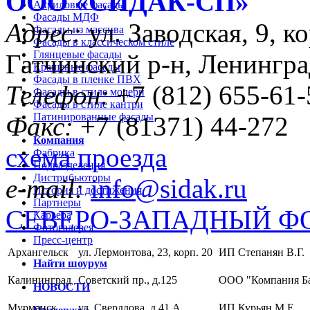
ООО «CИДАК-СП»
Акриловые фасады
Фасады МДФ
Адрес:
ул. Заводская, 9, ко
Фасады из массива
Фасады в классическом стиле
Глянцевые фасады
Гатчинский р-н, Ленингра
Крашеные фасады
Фасады в пленке ПВХ
Телефон:
+7 (812) 655-61-
Фасады в стиле модерн
Фасады в стиле кантри
Патинированные фасады
Факс:
+7 (81371) 44-272
Компания
схема проезда
Фабрика
Подразделения
Дистрибьюторы
e-mail:
info@sidak.ru
История и достижения
Партнеры
СЕВЕРО-ЗАПАДНЫЙ Ф
Карьера
Фотогалерея
Пресс-центр
Архангельск
ул. Лермонтова, 23, корп. 20
ИП Степанян В.Г.
Найти шоурум
Калининград
Советский пр., д.125
ООО "Компания Б
НОВОСТИ
Мурманск
ул. Свердлова, д.41 А
ИП Курьян М.Е.