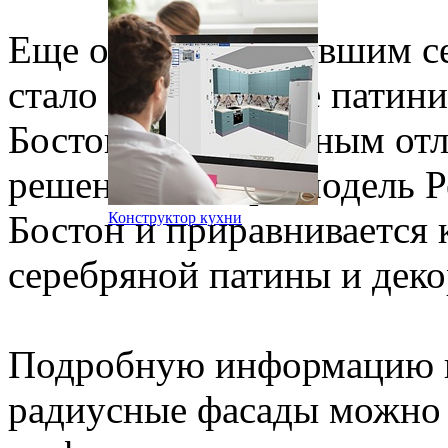
Еще одним вступившим се
стало объединение патин
Бостон, единственным от
решение. Теперь модель Р
Бостон и приравнивается 
Конструктор кухни
серебряной патины и деко
Подробную информацию п
радиусные фасады можно 