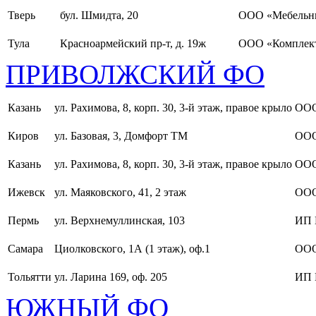
Тверь
бул. Шмидта, 20
ООО «Мебельн
Тула
Красноармейский пр-т, д. 19ж
ООО «Комплект
ПРИВОЛЖСКИЙ ФО
Казань
ул. Рахимова, 8, корп. 30, 3-й этаж, правое крыло
ООО
Киров
ул. Базовая, 3, Домфорт ТМ
ООО
Казань
ул. Рахимова, 8, корп. 30, 3-й этаж, правое крыло
ООО
Ижевск
ул. Маяковского, 41, 2 этаж
ООО
Пермь
ул. Верхнемуллинская, 103
ИП 
Самара
Циолковского, 1А (1 этаж), оф.1
ОО
Тольятти
ул. Ларина 169, оф. 205
ИП 
ЮЖНЫЙ ФО