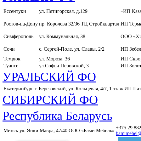
Ессентуки
ул. Пятигорская, д.129
«ИП Каза
Ростов-на-Дону
пр. Королева 32/36 ТЦ Стройквартал
ИП Терма
Симферополь
ул. Коммунальная, 38
ООО «Хи
Сочи
с. Сергей-Поле, ул. Славы, 2/2
ИП Зебел
Темрюк
ул. Мороза, 36
ИП Скво
Туапсе
ул.Софьи Перовской, 3
ИП Золот
УРАЛЬСКИЙ ФО
Екатеринбург
г. Березовский, ул. Кольцевая, 4/7, 1 этаж
ИП Пат
СИБИРСКИЙ ФО
Республика Беларусь
+375 29 882
Минск
ул. Янки Мавра, 47/40
ООО «Бами Мебель»
bamimebel@