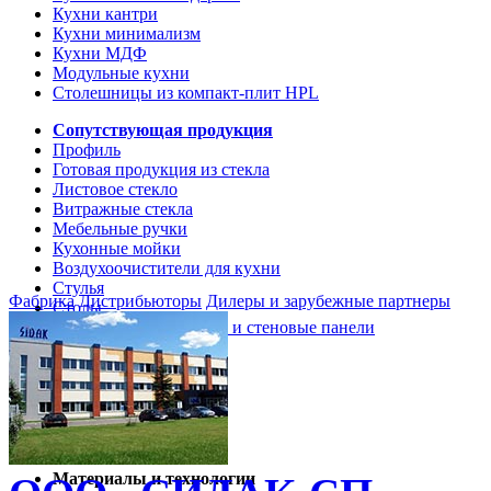
Кухни кантри
Кухни минимализм
Кухни МДФ
Модульные кухни
Столешницы из компакт-плит HPL
Сопутствующая продукция
Профиль
Готовая продукция из стекла
Листовое стекло
Витражные стекла
Мебельные ручки
Кухонные мойки
Воздухоочистители для кухни
Стулья
Фабрика
Дистрибьюторы
Дилеры и зарубежные партнеры
Столы
Кухонные столешницы и стеновые панели
Кухни и мебель
Кухни Softline Marine
Кухни Сидак-СП
Гид по декорам
Материалы и технологии