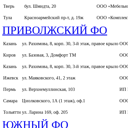
Тверь
бул. Шмидта, 20
ООО «Мебельн
Тула
Красноармейский пр-т, д. 19ж
ООО «Комплект
ПРИВОЛЖСКИЙ ФО
Казань
ул. Рахимова, 8, корп. 30, 3-й этаж, правое крыло
ООО
Киров
ул. Базовая, 3, Домфорт ТМ
ООО
Казань
ул. Рахимова, 8, корп. 30, 3-й этаж, правое крыло
ООО
Ижевск
ул. Маяковского, 41, 2 этаж
ООО
Пермь
ул. Верхнемуллинская, 103
ИП 
Самара
Циолковского, 1А (1 этаж), оф.1
ОО
Тольятти
ул. Ларина 169, оф. 205
ИП 
ЮЖНЫЙ ФО