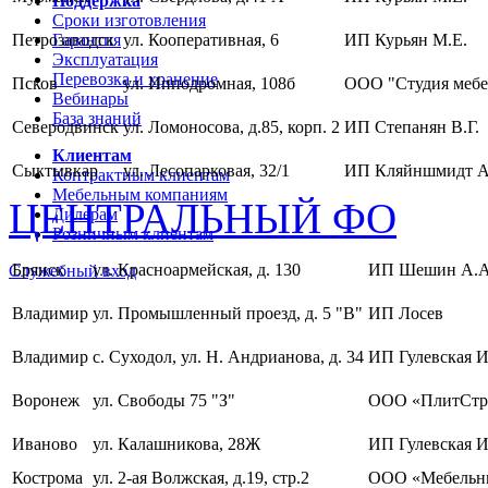
Поддержка
Сроки изготовления
Петрозаводск
Гарантия
ул. Кооперативная, 6
ИП Курьян М.Е.
Эксплуатация
Перевозка и хранение
Псков
ул. Ипподромная, 108б
ООО "Студия мебе
Вебинары
База знаний
Северодвинск
ул. Ломоносова, д.85, корп. 2
ИП Степанян В.Г.
Клиентам
Сыктывкар
ул. Лесопарковая, 32/1
ИП Кляйншмидт А
Контрактным клиентам
Мебельным компаниям
ЦЕНТРАЛЬНЫЙ ФО
Дилерам
Розничным клиентам
Брянск
ул. Красноармейская, д. 130
ИП Шешин А.А
Служебный вход
Владимир
ул. Промышленный проезд, д. 5 "В"
ИП Лосев
Владимир
с. Суходол, ул. Н. Андрианова, д. 34
ИП Гулевская И
Воронеж
ул. Свободы 75 "З"
ООО «ПлитСтр
Иваново
ул. Калашникова, 28Ж
ИП Гулевская И
Кострома
ул. 2-ая Волжская, д.19, стр.2
ООО «Мебельны