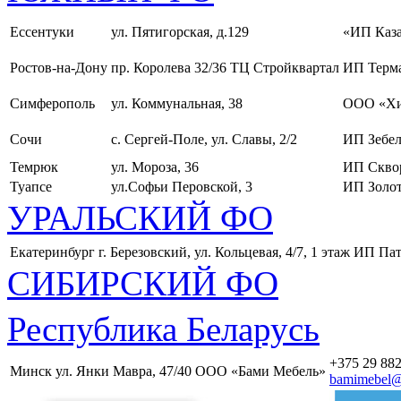
Ессентуки
ул. Пятигорская, д.129
«ИП Каза
Ростов-на-Дону
пр. Королева 32/36 ТЦ Стройквартал
ИП Терма
Симферополь
ул. Коммунальная, 38
ООО «Хи
Сочи
с. Сергей-Поле, ул. Славы, 2/2
ИП Зебел
Темрюк
ул. Мороза, 36
ИП Скво
Туапсе
ул.Софьи Перовской, 3
ИП Золот
УРАЛЬСКИЙ ФО
Екатеринбург
г. Березовский, ул. Кольцевая, 4/7, 1 этаж
ИП Пат
СИБИРСКИЙ ФО
Республика Беларусь
+375 29 882
Минск
ул. Янки Мавра, 47/40
ООО «Бами Мебель»
bamimebel@