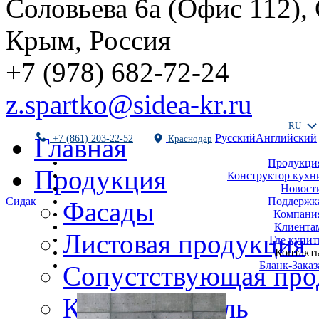
Соловьева 6а (Офис 112),
Крым, Россия
+7 (978) 682-72-24
z.spartko@sidea-kr.ru
RU
Русский
Английский
Главная
+7 (861) 203-22-52
Краснодар
Продукци
Продукция
Конструктор кухн
Новост
Поддержк
Сидак
Фасады
Компани
Клиента
Листовая продукция
Где купит
Контакт
Бланк-Заказ
Сопустствующая про
Кухни и мебель