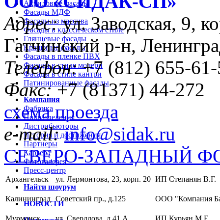
ООО «CИДАК-СП»
Акриловые фасады
Фасады МДФ
Адрес:
ул. Заводская, 9, ко
Фасады из массива
Фасады в классическом стиле
Глянцевые фасады
Гатчинский р-н, Ленингра
Крашеные фасады
Фасады в пленке ПВХ
Телефон:
+7 (812) 655-61-
Фасады в стиле модерн
Фасады в стиле кантри
Патинированные фасады
Факс:
+7 (81371) 44-272
Компания
схема проезда
Фабрика
Подразделения
Дистрибьюторы
e-mail:
info@sidak.ru
История и достижения
Партнеры
СЕВЕРО-ЗАПАДНЫЙ Ф
Карьера
Фотогалерея
Пресс-центр
Архангельск
ул. Лермонтова, 23, корп. 20
ИП Степанян В.Г.
Найти шоурум
Калининград
Советский пр., д.125
ООО "Компания Б
НОВОСТИ
Мурманск
ул. Свердлова, д.41 А
ИП Курьян М.Е.