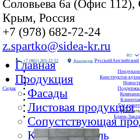
Соловьева 6а (Офис 112),
Крым, Россия
+7 (978) 682-72-24
z.spartko@sidea-kr.ru
RU
Русский
Английский
Главная
+7 (861) 203-22-52
Краснодар
Продукци
Продукция
Конструктор кухн
Новост
Поддержк
Сидак
Фасады
Компани
Клиента
Листовая продукция
Где купит
Контакт
Бланк-Заказ
Сопустствующая про
Кухни и мебель