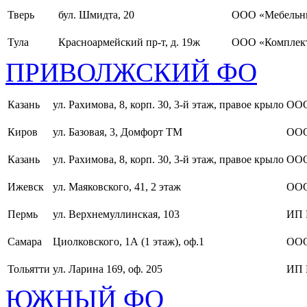
Тверь
бул. Шмидта, 20
ООО «Мебельн
Тула
Красноармейский пр-т, д. 19ж
ООО «Комплект
ПРИВОЛЖСКИЙ ФО
Казань
ул. Рахимова, 8, корп. 30, 3-й этаж, правое крыло
ООО
Киров
ул. Базовая, 3, Домфорт ТМ
ООО
Казань
ул. Рахимова, 8, корп. 30, 3-й этаж, правое крыло
ООО
Ижевск
ул. Маяковского, 41, 2 этаж
ООО
Пермь
ул. Верхнемуллинская, 103
ИП 
Самара
Циолковского, 1А (1 этаж), оф.1
ОО
Тольятти
ул. Ларина 169, оф. 205
ИП 
ЮЖНЫЙ ФО