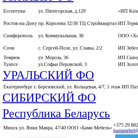
Ессентуки
ул. Пятигорская, д.129
«ИП Каза
Ростов-на-Дону
пр. Королева 32/36 ТЦ Стройквартал
ИП Терма
Симферополь
ул. Коммунальная, 38
ООО «Хи
Сочи
с. Сергей-Поле, ул. Славы, 2/2
ИП Зебел
Темрюк
ул. Мороза, 36
ИП Скво
Туапсе
ул.Софьи Перовской, 3
ИП Золот
УРАЛЬСКИЙ ФО
Екатеринбург
г. Березовский, ул. Кольцевая, 4/7, 1 этаж
ИП Пат
СИБИРСКИЙ ФО
Республика Беларусь
+375 29 882
Минск
ул. Янки Мавра, 47/40
ООО «Бами Мебель»
bamimebel@