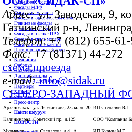
ООО «CИДАК-СП»
Акриловые фасады
Фасады МДФ
Адрес:
ул. Заводская, 9, ко
Фасады из массива
Фасады в классическом стиле
Глянцевые фасады
Гатчинский р-н, Ленингра
Крашеные фасады
Фасады в пленке ПВХ
Телефон:
+7 (812) 655-61-
Фасады в стиле модерн
Фасады в стиле кантри
Патинированные фасады
Факс:
+7 (81371) 44-272
Компания
схема проезда
Фабрика
Подразделения
Дистрибьюторы
e-mail:
info@sidak.ru
История и достижения
Партнеры
СЕВЕРО-ЗАПАДНЫЙ Ф
Карьера
Фотогалерея
Пресс-центр
Архангельск
ул. Лермонтова, 23, корп. 20
ИП Степанян В.Г.
Найти шоурум
Калининград
Советский пр., д.125
ООО "Компания Б
НОВОСТИ
Мурманск
ул. Свердлова, д.41 А
ИП Курьян М.Е.