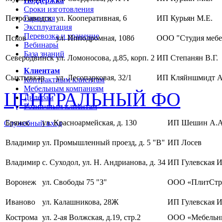
Поддержка
Сроки изготовления
Петрозаводск
Гарантия
ул. Кооперативная, 6
ИП Курьян М.Е.
Эксплуатация
Перевозка и хранение
Псков
ул. Ипподромная, 108б
ООО "Студия мебе
Вебинары
База знаний
Северодвинск
ул. Ломоносова, д.85, корп. 2
ИП Степанян В.Г.
Клиентам
Сыктывкар
ул. Лесопарковая, 32/1
ИП Кляйншмидт А
Контрактным клиентам
Мебельным компаниям
ЦЕНТРАЛЬНЫЙ ФО
Дилерам
Розничным клиентам
Брянск
ул. Красноармейская, д. 130
ИП Шешин А.А
Служебный вход
Владимир
ул. Промышленный проезд, д. 5 "В"
ИП Лосев
Владимир
с. Суходол, ул. Н. Андрианова, д. 34
ИП Гулевская И
Воронеж
ул. Свободы 75 "З"
ООО «ПлитСтр
Иваново
ул. Калашникова, 28Ж
ИП Гулевская И
Кострома
ул. 2-ая Волжская, д.19, стр.2
ООО «Мебельны