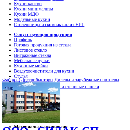
Кухни кантри
Кухни минимализм
Кухни МДФ
Модульные кухни
Столешницы из компакт-плит HPL
Сопутствующая продукция
Профиль
Готовая продукция из стекла
Листовое стекло
Витражные стекла
Мебельные ручки
Кухонные мойки
Воздухоочистители для кухни
Стулья
Фабрика
Дистрибьюторы
Дилеры и зарубежные партнеры
Столы
Кухонные столешницы и стеновые панели
Кухни и мебель
Кухни Softline Marine
Кухни Сидак-СП
Гид по декорам
Материалы и технологии