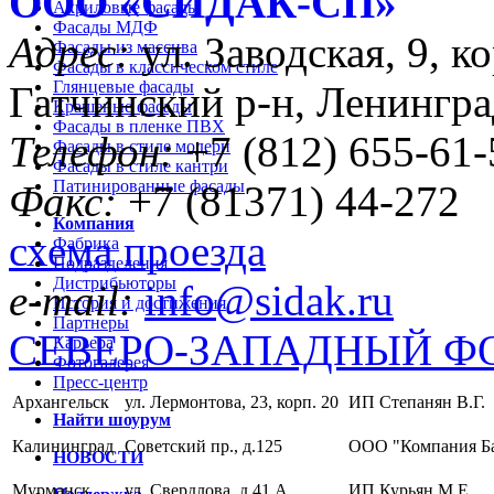
ООО «CИДАК-СП»
Акриловые фасады
Фасады МДФ
Адрес:
ул. Заводская, 9, ко
Фасады из массива
Фасады в классическом стиле
Глянцевые фасады
Гатчинский р-н, Ленингра
Крашеные фасады
Фасады в пленке ПВХ
Телефон:
+7 (812) 655-61-
Фасады в стиле модерн
Фасады в стиле кантри
Патинированные фасады
Факс:
+7 (81371) 44-272
Компания
схема проезда
Фабрика
Подразделения
Дистрибьюторы
e-mail:
info@sidak.ru
История и достижения
Партнеры
СЕВЕРО-ЗАПАДНЫЙ Ф
Карьера
Фотогалерея
Пресс-центр
Архангельск
ул. Лермонтова, 23, корп. 20
ИП Степанян В.Г.
Найти шоурум
Калининград
Советский пр., д.125
ООО "Компания Б
НОВОСТИ
Мурманск
ул. Свердлова, д.41 А
ИП Курьян М.Е.