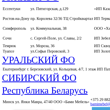
Ессентуки
ул. Пятигорская, д.129
«ИП Каза
Ростов-на-Дону
пр. Королева 32/36 ТЦ Стройквартал
ИП Терма
Симферополь
ул. Коммунальная, 38
ООО «Хи
Сочи
с. Сергей-Поле, ул. Славы, 2/2
ИП Зебел
Темрюк
ул. Мороза, 36
ИП Скво
Туапсе
ул.Софьи Перовской, 3
ИП Золот
УРАЛЬСКИЙ ФО
Екатеринбург
г. Березовский, ул. Кольцевая, 4/7, 1 этаж
ИП Пат
СИБИРСКИЙ ФО
Республика Беларусь
+375 29 882
Минск
ул. Янки Мавра, 47/40
ООО «Бами Мебель»
bamimebel@