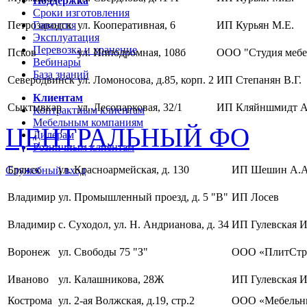
Поддержка
Сроки изготовления
Петрозаводск
Гарантия
ул. Кооперативная, 6
ИП Курьян М.Е.
Эксплуатация
Перевозка и хранение
Псков
ул. Ипподромная, 108б
ООО "Студия мебе
Вебинары
База знаний
Северодвинск
ул. Ломоносова, д.85, корп. 2
ИП Степанян В.Г.
Клиентам
Сыктывкар
ул. Лесопарковая, 32/1
ИП Кляйншмидт А
Контрактным клиентам
Мебельным компаниям
ЦЕНТРАЛЬНЫЙ ФО
Дилерам
Розничным клиентам
Брянск
ул. Красноармейская, д. 130
ИП Шешин А.А
Служебный вход
Владимир
ул. Промышленный проезд, д. 5 "В"
ИП Лосев
Владимир
с. Суходол, ул. Н. Андрианова, д. 34
ИП Гулевская И
Воронеж
ул. Свободы 75 "З"
ООО «ПлитСтр
Иваново
ул. Калашникова, 28Ж
ИП Гулевская И
Кострома
ул. 2-ая Волжская, д.19, стр.2
ООО «Мебельны