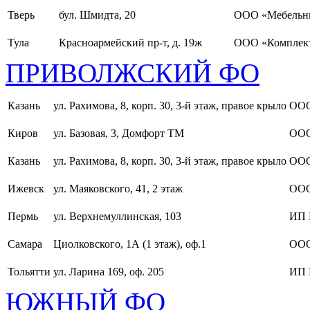
Тверь
бул. Шмидта, 20
ООО «Мебельн
Тула
Красноармейский пр-т, д. 19ж
ООО «Комплект
ПРИВОЛЖСКИЙ ФО
Казань
ул. Рахимова, 8, корп. 30, 3-й этаж, правое крыло
ООО
Киров
ул. Базовая, 3, Домфорт ТМ
ООО
Казань
ул. Рахимова, 8, корп. 30, 3-й этаж, правое крыло
ООО
Ижевск
ул. Маяковского, 41, 2 этаж
ООО
Пермь
ул. Верхнемуллинская, 103
ИП 
Самара
Циолковского, 1А (1 этаж), оф.1
ОО
Тольятти
ул. Ларина 169, оф. 205
ИП 
ЮЖНЫЙ ФО