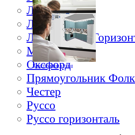
Ланос
Лжевыборка
Лжевыборка Горизон
Матисс
Оксфорд
Конструктор кухни
Прямоугольник Фолк
Честер
Руссо
Руссо горизонталь