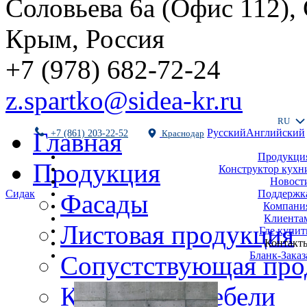
Соловьева 6а (Офис 112),
Крым, Россия
+7 (978) 682-72-24
z.spartko@sidea-kr.ru
RU
Русский
Английский
Главная
+7 (861) 203-22-52
Краснодар
Продукци
Продукция
Конструктор кухн
Новост
Поддержк
Сидак
Фасады
Компани
Клиента
Листовая продукция
Где купит
Контакт
Бланк-Заказ
Сопустствующая про
Комплекты мебели