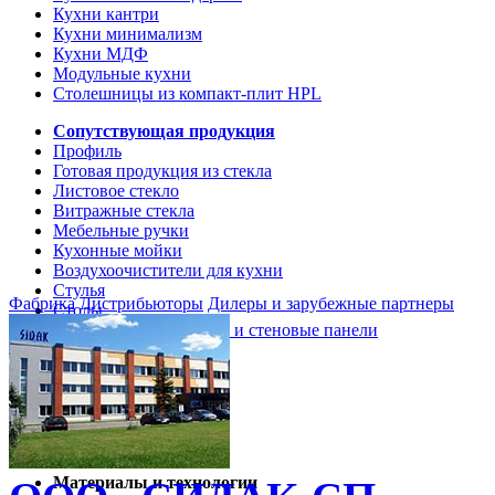
Кухни кантри
Кухни минимализм
Кухни МДФ
Модульные кухни
Столешницы из компакт-плит HPL
Сопутствующая продукция
Профиль
Готовая продукция из стекла
Листовое стекло
Витражные стекла
Мебельные ручки
Кухонные мойки
Воздухоочистители для кухни
Стулья
Фабрика
Дистрибьюторы
Дилеры и зарубежные партнеры
Столы
Кухонные столешницы и стеновые панели
Кухни и мебель
Кухни Softline Marine
Кухни Сидак-СП
Гид по декорам
Материалы и технологии