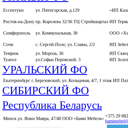
Ессентуки
ул. Пятигорская, д.129
«ИП Каза
Ростов-на-Дону
пр. Королева 32/36 ТЦ Стройквартал
ИП Терма
Симферополь
ул. Коммунальная, 38
ООО «Хи
Сочи
с. Сергей-Поле, ул. Славы, 2/2
ИП Зебел
Темрюк
ул. Мороза, 36
ИП Скво
Туапсе
ул.Софьи Перовской, 3
ИП Золот
УРАЛЬСКИЙ ФО
Екатеринбург
г. Березовский, ул. Кольцевая, 4/7, 1 этаж
ИП Пат
СИБИРСКИЙ ФО
Республика Беларусь
+375 29 882
Минск
ул. Янки Мавра, 47/40
ООО «Бами Мебель»
bamimebel@