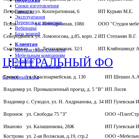
Поддержка
Сроки изготовления
Петрозаводск
Гарантия
ул. Кооперативная, 6
ИП Курьян М.Е.
Эксплуатация
Перевозка и хранение
Псков
ул. Ипподромная, 108б
ООО "Студия мебе
Вебинары
База знаний
Северодвинск
ул. Ломоносова, д.85, корп. 2
ИП Степанян В.Г.
Клиентам
Сыктывкар
ул. Лесопарковая, 32/1
ИП Кляйншмидт А
Контрактным клиентам
Мебельным компаниям
ЦЕНТРАЛЬНЫЙ ФО
Дилерам
Розничным клиентам
Брянск
ул. Красноармейская, д. 130
ИП Шешин А.А
Служебный вход
Владимир
ул. Промышленный проезд, д. 5 "В"
ИП Лосев
Владимир
с. Суходол, ул. Н. Андрианова, д. 34
ИП Гулевская И
Воронеж
ул. Свободы 75 "З"
ООО «ПлитСтр
Иваново
ул. Калашникова, 28Ж
ИП Гулевская И
Кострома
ул. 2-ая Волжская, д.19, стр.2
ООО «Мебельны