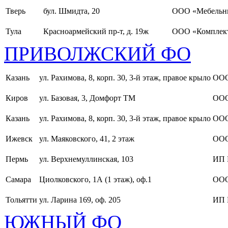
Тверь
бул. Шмидта, 20
ООО «Мебельн
Тула
Красноармейский пр-т, д. 19ж
ООО «Комплект
ПРИВОЛЖСКИЙ ФО
Казань
ул. Рахимова, 8, корп. 30, 3-й этаж, правое крыло
ООО
Киров
ул. Базовая, 3, Домфорт ТМ
ООО
Казань
ул. Рахимова, 8, корп. 30, 3-й этаж, правое крыло
ООО
Ижевск
ул. Маяковского, 41, 2 этаж
ООО
Пермь
ул. Верхнемуллинская, 103
ИП 
Самара
Циолковского, 1А (1 этаж), оф.1
ОО
Тольятти
ул. Ларина 169, оф. 205
ИП 
ЮЖНЫЙ ФО