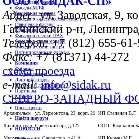
ООО «CИДАК-СП»
Акриловые фасады
Фасады МДФ
Адрес:
ул. Заводская, 9, ко
Фасады из массива
Фасады в классическом стиле
Глянцевые фасады
Гатчинский р-н, Ленингра
Крашеные фасады
Фасады в пленке ПВХ
Телефон:
+7 (812) 655-61-
Фасады в стиле модерн
Фасады в стиле кантри
Патинированные фасады
Факс:
+7 (81371) 44-272
Компания
схема проезда
Фабрика
Подразделения
Дистрибьюторы
e-mail:
info@sidak.ru
История и достижения
Партнеры
СЕВЕРО-ЗАПАДНЫЙ Ф
Карьера
Фотогалерея
Пресс-центр
Архангельск
ул. Лермонтова, 23, корп. 20
ИП Степанян В.Г.
Найти шоурум
Калининград
Советский пр., д.125
ООО "Компания Б
НОВОСТИ
Мурманск
ул. Свердлова, д.41 А
ИП Курьян М.Е.