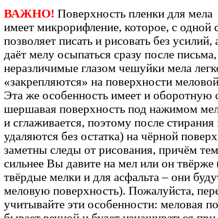
ВАЖНО!
Поверхность пленки для мела
имеет микрорифление, которое, с одной 
позволяет писать и рисовать без усилий, 
даёт мелу осыпаться сразу после письма,
неразличимые глазом чешуйки мела легк
«закрепляются» на поверхности меловой
Эта же особенность имеет и оборотную 
шершавая поверхность под нажимом мел
и сглаживается, поэтому после стирания
удаляются без остатка) на чёрной повер
заметны следы от рисования, причём тем
сильнее Вы давите на мел или он твёрже 
твёрдые мелки и для асфальта – они буду
меловую поверхность). Пожалуйста, пер
учитывайте эти особенности: меловая п
бывает вечной и будет изнашиваться при