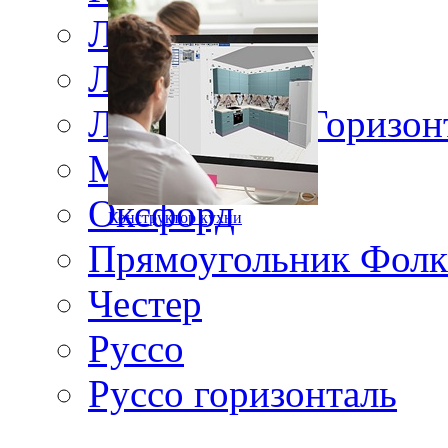
Ланос
Лжевыборка
Лжевыборка Горизон
Матисс
Оксфорд
Конструктор кухни
Прямоугольник Фолк
Честер
Руссо
Руссо горизонталь