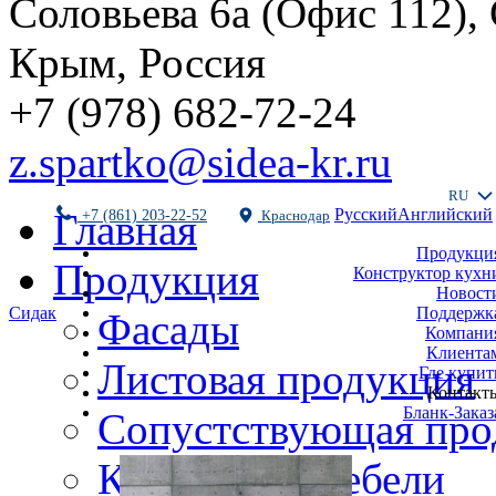
Соловьева 6а (Офис 112),
Крым, Россия
+7 (978) 682-72-24
z.spartko@sidea-kr.ru
RU
Русский
Английский
Главная
+7 (861) 203-22-52
Краснодар
Продукци
Продукция
Конструктор кухн
Новост
Поддержк
Сидак
Фасады
Компани
Клиента
Листовая продукция
Где купит
Контакт
Бланк-Заказ
Сопустствующая про
Комплекты мебели