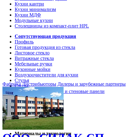
Кухни кантри
Кухни минимализм
Кухни МДФ
Модульные кухни
Столешницы из компакт-плит HPL
Сопутствующая продукция
Профиль
Готовая продукция из стекла
Листовое стекло
Витражные стекла
Мебельные ручки
Кухонные мойки
Воздухоочистители для кухни
Стулья
Фабрика
Дистрибьюторы
Дилеры и зарубежные партнеры
Столы
Кухонные столешницы и стеновые панели
Кухни и мебель
Кухни Softline Marine
Кухни Сидак-СП
Гид по декорам
Материалы и технологии