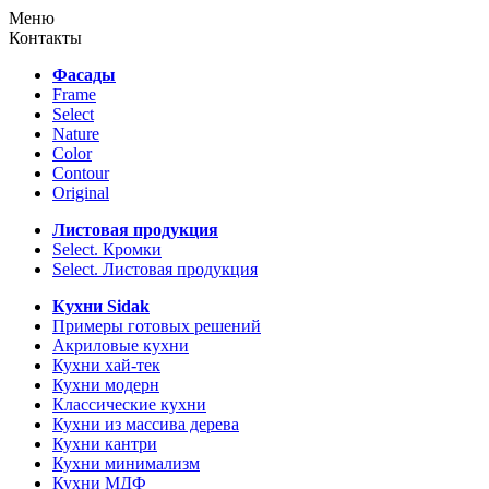
Меню
Контакты
Фасады
Frame
Select
Nature
Color
Contour
Original
Листовая продукция
Select. Кромки
Select. Листовая продукция
Кухни Sidak
Примеры готовых решений
Акриловые кухни
Кухни хай-тек
Кухни модерн
Классические кухни
Кухни из массива дерева
Кухни кантри
Кухни минимализм
Кухни МДФ