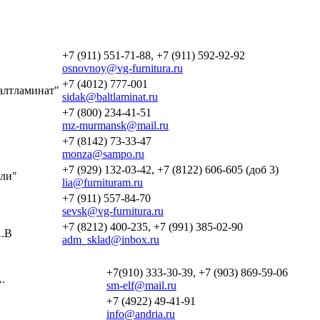
+7 (911) 551-71-88, +7 (911) 592-92-92
osnovnoy@vg-furnitura.ru
+7 (4012) 777-001
алтламинат"
sidak@baltlaminat.ru
+7 (800) 234-41-51
mz-murmansk@mail.ru
+7 (8142) 73-33-47
monza@sampo.ru
+7 (929) 132-03-42, +7 (8122) 606-605 (доб 3)
ли"
lia@furnituram.ru
+7 (911) 557-84-70
sevsk@vg-furnitura.ru
+7 (8212) 400-235, +7 (991) 385-02-90
.В
adm_sklad@inbox.ru
+7(910) 333-30-39, +7 (903) 869-59-06
.
sm-elf@mail.ru
+7 (4922) 49-41-91
info@andria.ru