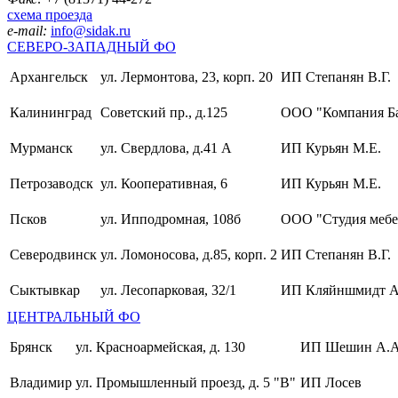
схема проезда
e-mail:
info@sidak.ru
СЕВЕРО-ЗАПАДНЫЙ ФО
Архангельск
ул. Лермонтова, 23, корп. 20
ИП Степанян В.Г.
Калининград
Советский пр., д.125
ООО "Компания Б
Мурманск
ул. Свердлова, д.41 А
ИП Курьян М.Е.
Петрозаводск
ул. Кооперативная, 6
ИП Курьян М.Е.
Псков
ул. Ипподромная, 108б
ООО "Студия мебе
Северодвинск
ул. Ломоносова, д.85, корп. 2
ИП Степанян В.Г.
Сыктывкар
ул. Лесопарковая, 32/1
ИП Кляйншмидт А
ЦЕНТРАЛЬНЫЙ ФО
Брянск
ул. Красноармейская, д. 130
ИП Шешин А.А
Владимир
ул. Промышленный проезд, д. 5 "В"
ИП Лосев