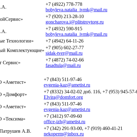
+7 (4922) 778-778
.А.
bobyleva.natalia_ivmk@mail.ru
+7 (920) 213-28-10
ойСервис»
goncharova.i@plitstroytorg.ru
+7 (4932) 590-915
.А.
bobyleva.natalia_ivmk@mail.ru
е Технологии»
+7 (4942) 64-11-26
+7 (905) 602-27-77
ый Комплектующие»
sidak-tver@mail.ru
+7 (4872) 74-02-66
 Сервис»
fasadtula@mail.ru
+7 (843) 511-97-46
 «Аметист»
evgenia-kaz@ametist.ru
+7 (8332) 34-02-02 доб. 116, +7 (953) 945-57-
 «Домфорт»
Elvira@domfort.org
+7 (843) 511-97-46
 «Аметист»
evgenia-kaz@ametist.ru
+7 (3412) 97-09-60
 «Тексима»
office-izh@ametist.ru
+7 (342) 291-93-00, +7 (919) 460-41-21
Патрушев А.В.
nekoperm@inbox.ru