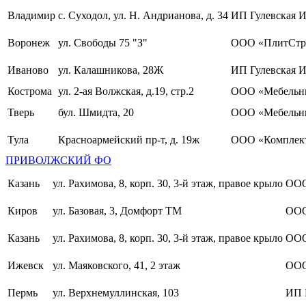
Владимир
с. Суходол, ул. Н. Андрианова, д. 34
ИП Гулевская И
Воронеж
ул. Свободы 75 "З"
ООО «ПлитСтр
Иваново
ул. Калашникова, 28Ж
ИП Гулевская И
Кострома
ул. 2-ая Волжская, д.19, стр.2
ООО «Мебельны
Тверь
бул. Шмидта, 20
ООО «Мебельн
Тула
Красноармейский пр-т, д. 19ж
ООО «Комплект
ПРИВОЛЖСКИЙ ФО
Казань
ул. Рахимова, 8, корп. 30, 3-й этаж, правое крыло
ООО
Киров
ул. Базовая, 3, Домфорт ТМ
ООО
Казань
ул. Рахимова, 8, корп. 30, 3-й этаж, правое крыло
ООО
Ижевск
ул. Маяковского, 41, 2 этаж
ООО
Пермь
ул. Верхнемуллинская, 103
ИП 