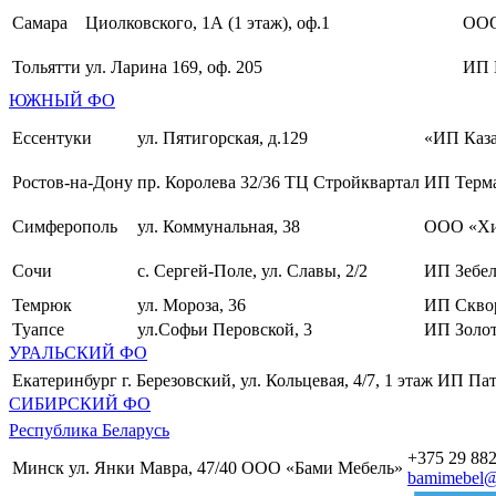
Самара
Циолковского, 1А (1 этаж), оф.1
ОО
Тольятти
ул. Ларина 169, оф. 205
ИП 
ЮЖНЫЙ ФО
Ессентуки
ул. Пятигорская, д.129
«ИП Каза
Ростов-на-Дону
пр. Королева 32/36 ТЦ Стройквартал
ИП Терма
Симферополь
ул. Коммунальная, 38
ООО «Хи
Сочи
с. Сергей-Поле, ул. Славы, 2/2
ИП Зебел
Темрюк
ул. Мороза, 36
ИП Скво
Туапсе
ул.Софьи Перовской, 3
ИП Золот
УРАЛЬСКИЙ ФО
Екатеринбург
г. Березовский, ул. Кольцевая, 4/7, 1 этаж
ИП Пат
СИБИРСКИЙ ФО
Республика Беларусь
+375 29 882
Минск
ул. Янки Мавра, 47/40
ООО «Бами Мебель»
bamimebel@