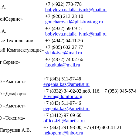
+7 (4922) 778-778
.А.
bobyleva.natalia_ivmk@mail.ru
+7 (920) 213-28-10
ойСервис»
goncharova.i@plitstroytorg.ru
+7 (4932) 590-915
.А.
bobyleva.natalia_ivmk@mail.ru
е Технологии»
+7 (4942) 64-11-26
+7 (905) 602-27-77
ый Комплектующие»
sidak-tver@mail.ru
+7 (4872) 74-02-66
 Сервис»
fasadtula@mail.ru
+7 (843) 511-97-46
 «Аметист»
evgenia-kaz@ametist.ru
+7 (8332) 34-02-02 доб. 116, +7 (953) 945-57-
 «Домфорт»
Elvira@domfort.org
+7 (843) 511-97-46
 «Аметист»
evgenia-kaz@ametist.ru
+7 (3412) 97-09-60
 «Тексима»
office-izh@ametist.ru
+7 (342) 291-93-00, +7 (919) 460-41-21
Патрушев А.В.
nekoperm@inbox.ru