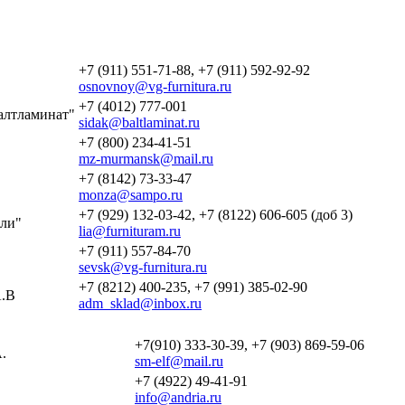
+7 (911) 551-71-88, +7 (911) 592-92-92
osnovnoy@vg-furnitura.ru
+7 (4012) 777-001
алтламинат"
sidak@baltlaminat.ru
+7 (800) 234-41-51
mz-murmansk@mail.ru
+7 (8142) 73-33-47
monza@sampo.ru
+7 (929) 132-03-42, +7 (8122) 606-605 (доб 3)
ли"
lia@furnituram.ru
+7 (911) 557-84-70
sevsk@vg-furnitura.ru
+7 (8212) 400-235, +7 (991) 385-02-90
.В
adm_sklad@inbox.ru
+7(910) 333-30-39, +7 (903) 869-59-06
.
sm-elf@mail.ru
+7 (4922) 49-41-91
info@andria.ru