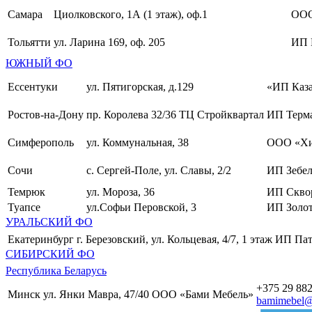
Самара
Циолковского, 1А (1 этаж), оф.1
ОО
Тольятти
ул. Ларина 169, оф. 205
ИП 
ЮЖНЫЙ ФО
Ессентуки
ул. Пятигорская, д.129
«ИП Каза
Ростов-на-Дону
пр. Королева 32/36 ТЦ Стройквартал
ИП Терма
Симферополь
ул. Коммунальная, 38
ООО «Хи
Сочи
с. Сергей-Поле, ул. Славы, 2/2
ИП Зебел
Темрюк
ул. Мороза, 36
ИП Скво
Туапсе
ул.Софьи Перовской, 3
ИП Золот
УРАЛЬСКИЙ ФО
Екатеринбург
г. Березовский, ул. Кольцевая, 4/7, 1 этаж
ИП Пат
СИБИРСКИЙ ФО
Республика Беларусь
+375 29 882
Минск
ул. Янки Мавра, 47/40
ООО «Бами Мебель»
bamimebel@