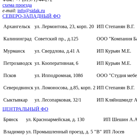
схема проезда
e-mail:
info@sidak.ru
СЕВЕРО-ЗАПАДНЫЙ ФО
Архангельск
ул. Лермонтова, 23, корп. 20
ИП Степанян В.Г.
Калининград
Советский пр., д.125
ООО "Компания Б
Мурманск
ул. Свердлова, д.41 А
ИП Курьян М.Е.
Петрозаводск
ул. Кооперативная, 6
ИП Курьян М.Е.
Псков
ул. Ипподромная, 108б
ООО "Студия мебе
Северодвинск
ул. Ломоносова, д.85, корп. 2
ИП Степанян В.Г.
Сыктывкар
ул. Лесопарковая, 32/1
ИП Кляйншмидт А
ЦЕНТРАЛЬНЫЙ ФО
Брянск
ул. Красноармейская, д. 130
ИП Шешин А.А
Владимир
ул. Промышленный проезд, д. 5 "В"
ИП Лосев