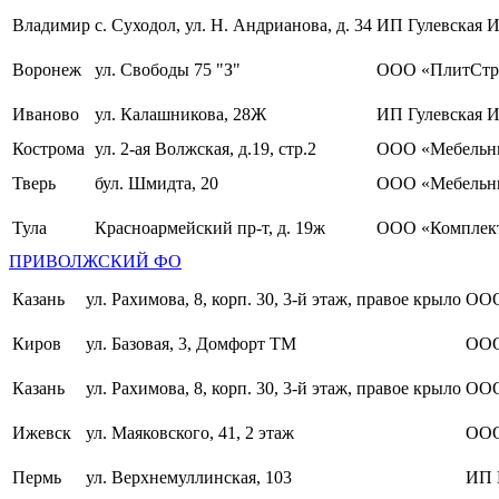
Владимир
с. Суходол, ул. Н. Андрианова, д. 34
ИП Гулевская И
Воронеж
ул. Свободы 75 "З"
ООО «ПлитСтр
Иваново
ул. Калашникова, 28Ж
ИП Гулевская И
Кострома
ул. 2-ая Волжская, д.19, стр.2
ООО «Мебельны
Тверь
бул. Шмидта, 20
ООО «Мебельн
Тула
Красноармейский пр-т, д. 19ж
ООО «Комплект
ПРИВОЛЖСКИЙ ФО
Казань
ул. Рахимова, 8, корп. 30, 3-й этаж, правое крыло
ООО
Киров
ул. Базовая, 3, Домфорт ТМ
ООО
Казань
ул. Рахимова, 8, корп. 30, 3-й этаж, правое крыло
ООО
Ижевск
ул. Маяковского, 41, 2 этаж
ООО
Пермь
ул. Верхнемуллинская, 103
ИП 