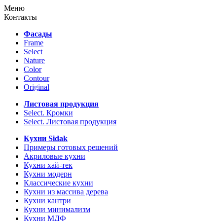
Меню
Контакты
Фасады
Frame
Select
Nature
Color
Contour
Original
Листовая продукция
Select. Кромки
Select. Листовая продукция
Кухни Sidak
Примеры готовых решений
Акриловые кухни
Кухни хай-тек
Кухни модерн
Классические кухни
Кухни из массива дерева
Кухни кантри
Кухни минимализм
Кухни МДФ