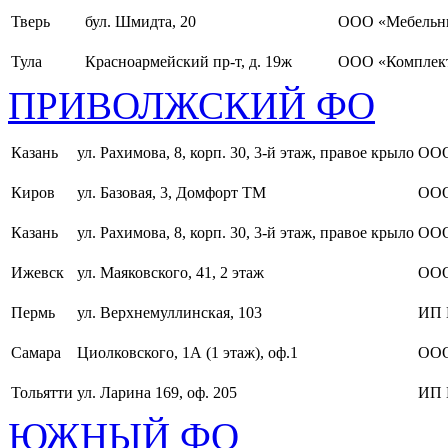
Тверь
бул. Шмидта, 20
ООО «Мебельн
Тула
Красноармейский пр-т, д. 19ж
ООО «Комплект
ПРИВОЛЖСКИЙ ФО
Казань
ул. Рахимова, 8, корп. 30, 3-й этаж, правое крыло
ООО
Киров
ул. Базовая, 3, Домфорт ТМ
ООО
Казань
ул. Рахимова, 8, корп. 30, 3-й этаж, правое крыло
ООО
Ижевск
ул. Маяковского, 41, 2 этаж
ООО
Пермь
ул. Верхнемуллинская, 103
ИП 
Самара
Циолковского, 1А (1 этаж), оф.1
ОО
Тольятти
ул. Ларина 169, оф. 205
ИП 
ЮЖНЫЙ ФО