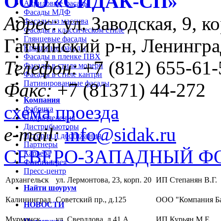
ООО «CИДАК-СП»
Акриловые фасады
Фасады МДФ
Адрес:
ул. Заводская, 9, ко
Фасады из массива
Фасады в классическом стиле
Глянцевые фасады
Гатчинский р-н, Ленингра
Крашеные фасады
Фасады в пленке ПВХ
Телефон:
+7 (812) 655-61-
Фасады в стиле модерн
Фасады в стиле кантри
Патинированные фасады
Факс:
+7 (81371) 44-272
Компания
схема проезда
Фабрика
Подразделения
Дистрибьюторы
e-mail:
info@sidak.ru
История и достижения
Партнеры
СЕВЕРО-ЗАПАДНЫЙ Ф
Карьера
Фотогалерея
Пресс-центр
Архангельск
ул. Лермонтова, 23, корп. 20
ИП Степанян В.Г.
Найти шоурум
Калининград
Советский пр., д.125
ООО "Компания Б
НОВОСТИ
Мурманск
ул. Свердлова, д.41 А
ИП Курьян М.Е.