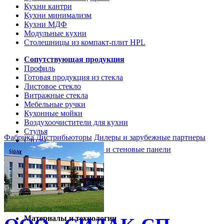
Кухни кантри
Кухни минимализм
Кухни МДФ
Модульные кухни
Столешницы из компакт-плит HPL
Сопутствующая продукция
Профиль
Готовая продукция из стекла
Листовое стекло
Витражные стекла
Мебельные ручки
Кухонные мойки
Воздухоочистители для кухни
Стулья
Фабрика
Дистрибьюторы
Дилеры и зарубежные партнеры
Столы
Кухонные столешницы и стеновые панели
Кухни и мебель
Кухни Softline Marine
Кухни Сидак-СП
Гид по декорам
Материалы и технологии