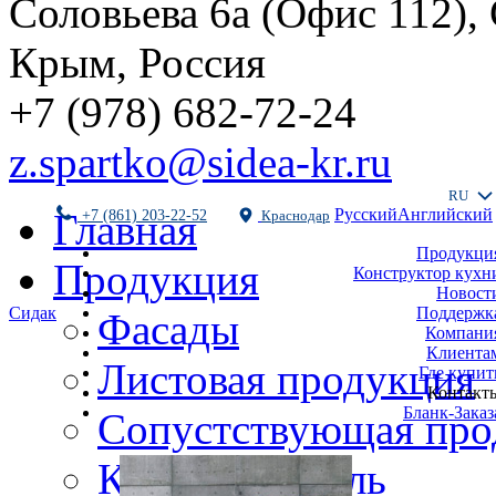
Соловьева 6а (Офис 112),
Крым, Россия
+7 (978) 682-72-24
z.spartko@sidea-kr.ru
RU
Русский
Английский
Главная
+7 (861) 203-22-52
Краснодар
Продукци
Продукция
Конструктор кухн
Новост
Поддержк
Сидак
Фасады
Компани
Клиента
Листовая продукция
Где купит
Контакт
Бланк-Заказ
Сопустствующая про
Кухни и мебель