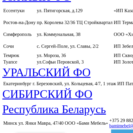
Ессентуки
ул. Пятигорская, д.129
«ИП Каза
Ростов-на-Дону
пр. Королева 32/36 ТЦ Стройквартал
ИП Терма
Симферополь
ул. Коммунальная, 38
ООО «Хи
Сочи
с. Сергей-Поле, ул. Славы, 2/2
ИП Зебел
Темрюк
ул. Мороза, 36
ИП Скво
Туапсе
ул.Софьи Перовской, 3
ИП Золот
УРАЛЬСКИЙ ФО
Екатеринбург
г. Березовский, ул. Кольцевая, 4/7, 1 этаж
ИП Пат
СИБИРСКИЙ ФО
Республика Беларусь
+375 29 882
Минск
ул. Янки Мавра, 47/40
ООО «Бами Мебель»
bamimebel@