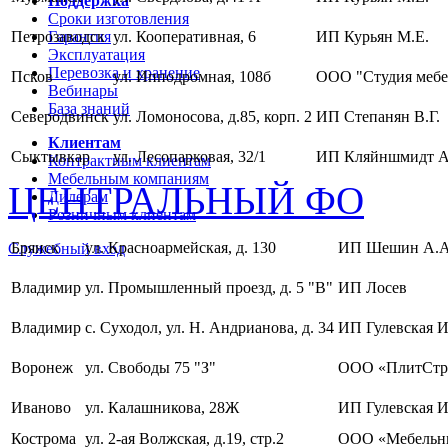
Поддержка
Сроки изготовления
Петрозаводск
Гарантия
ул. Кооперативная, 6
ИП Курьян М.Е.
Эксплуатация
Перевозка и хранение
Псков
ул. Ипподромная, 108б
ООО "Студия мебе
Вебинары
База знаний
Северодвинск
ул. Ломоносова, д.85, корп. 2
ИП Степанян В.Г.
Клиентам
Сыктывкар
ул. Лесопарковая, 32/1
ИП Кляйншмидт А
Контрактным клиентам
Мебельным компаниям
ЦЕНТРАЛЬНЫЙ ФО
Дилерам
Розничным клиентам
Брянск
ул. Красноармейская, д. 130
ИП Шешин А.А
Служебный вход
Владимир
ул. Промышленный проезд, д. 5 "В"
ИП Лосев
Владимир
с. Суходол, ул. Н. Андрианова, д. 34
ИП Гулевская И
Воронеж
ул. Свободы 75 "З"
ООО «ПлитСтр
Иваново
ул. Калашникова, 28Ж
ИП Гулевская И
Кострома
ул. 2-ая Волжская, д.19, стр.2
ООО «Мебельны